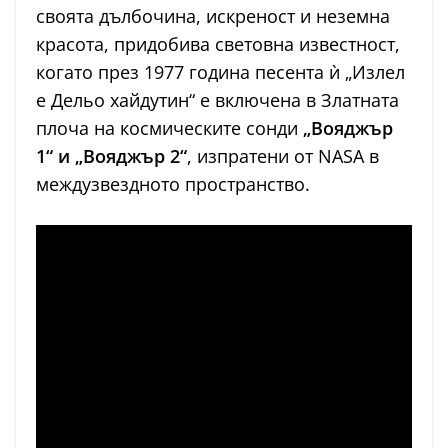
своята дълбочина, искреност и неземна
красота, придобива световна известност,
когато през 1977 година песента ѝ „Излел
е Дельо хайдутин“ е включена в Златната
плоча на космическите сонди
„Вояджър
1“ и „Вояджър 2“
, изпратени от NASA в
междузвездното пространство.