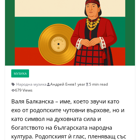
МУЗИКА
Народна музика
Андрей Енев
1 year
5 min read
679 Views
Валя Балканска – име, което звучи като
ехо от родопските чутовни върхове, но и
като символ на духовната сила и
богатството на българската народна
култура. Родопският ѝ глас, пленяващ със