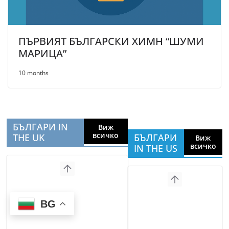
ПЪРВИЯТ БЪЛГАРСКИ ХИМН “ШУМИ
МАРИЦА”
10 months
БЪЛГАРИ IN
Виж
всичко
THE UK
БЪЛГАРИ
Виж
всичко
IN THE US
BG