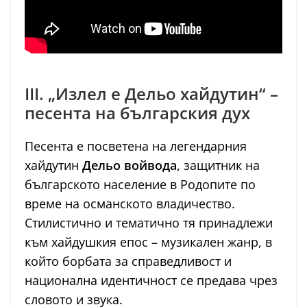
III. „Излел е Дельо хайдутин“ –
песента на българския дух
Песента е посветена на легендарния
хайдутин
Дельо войвода
, защитник на
българското население в Родопите по
време на османското владичество.
Стилистично и тематично тя принадлежи
към хайдушкия епос – музикален жанр, в
който борбата за справедливост и
национална идентичност се предава чрез
словото и звука.