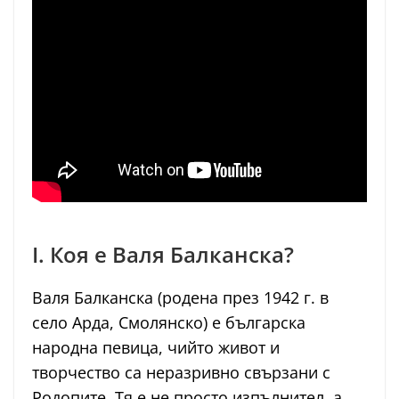
I. Коя е Валя Балканска?
Валя Балканска (родена през 1942 г. в
село Арда, Смолянско) е българска
народна певица, чийто живот и
творчество са неразривно свързани с
Родопите. Тя е не просто изпълнител, а