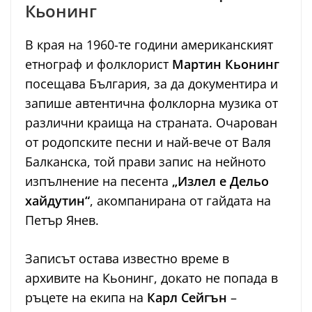
Кьонинг
В края на 1960-те години американският
етнограф и фолклорист
Мартин Кьонинг
посещава България, за да документира и
запише автентична фолклорна музика от
различни краища на страната. Очарован
от родопските песни и най-вече от Валя
Балканска, той прави запис на нейното
изпълнение на песента
„Излел е Дельо
хайдутин“
, акомпанирана от гайдата на
Петър Янев.
Записът остава известно време в
архивите на Кьонинг, докато не попада в
ръцете на екипа на
Карл Сейгън
–