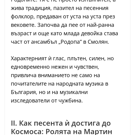
жива традиция, пазител на песенния
фолклор, предаван от уста на уста през
вековете. Започва да пее от най-ранна
възраст и още като млада девойка става
част от ансамбъл „Родопа“ в Смолян.
Характерният ѝ глас, плътен, силен, но
едновременно нежен и чувствен,
привлича вниманието не само на
почитателите на народната музика в
България, но и на музикални
изследователи от чужбина.
II. Как песента ѝ достига до
Космоса: Ролята на Мартин