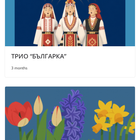
ТРИО “БЪЛГАРКА”
3 months