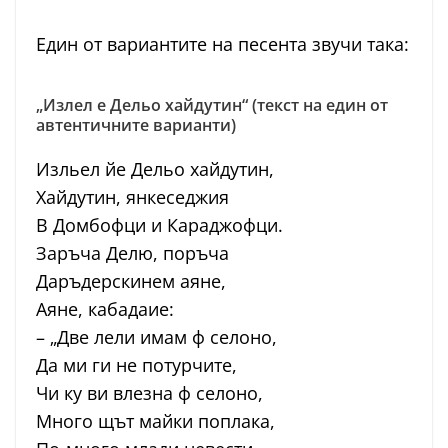
Един от вариантите на песента звучи така:
„Излел е Дельо хайдутин“ (текст на един от
автентичните варианти)
Изльел йе Дельо хайдутин,
Хайдутин, янкеседжия
В Домбофци и Караджофци.
Заръча Делю, поръча
Даръдерскинем аяне,
Аяне, кабадаие:
– „Две лели имам ф селоно,
Да ми ги не потурчите,
Чи ку ви влезна ф селоно,
Много щът майки поплака,