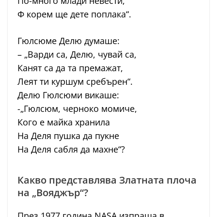
По-много млади невести,
Ф корем ще дете поплака“.
Гюлсюме Делю думаше:
– „Варди са, Делю, чувай са,
Канят са да та премажат,
Леят ти куршум сребърен“.
Делю Гюлсюми викаше:
-„Гюлсюм, черноко момиче,
Кого е майка хранила
На Деля пушка да пукне
На Деля сабля да махне“?
Какво представлява Златната плоча
на „Вояджър“?
През 1977 година NASA изпраща в