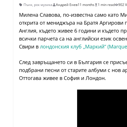
Пънк
,
рок музика
Андрей Енев
11 months
1 min read
902 
Милена Славова, по-известна само като Ми
открита от мениджъра на Братя Аргирови пр
Англия, където живее 6 години и където пр
всички парчета са на английски език освен
Свири в
лондонския клуб „Маркий“ (Marque
След завръщането си в България се присъе
подбрани песни от старите албуми с нов а
Оттогава живее в София и Лондон.