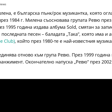
Views
лена, е българска пънк/рок музикантка, която огл
ез 1984 г. Милена съосновава групата Ревю през 1
ез 1995 година издава албума Sold, смятан за запи
 последната песен – баладата „Така“, която има и 
e Club)
, който през 1980-те е най-известния музика
динява отново към група Ревю. През 1999 година и
ранжимент. Окончателно напуска „Ревю“ през 2002 г