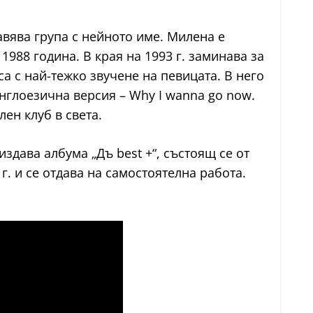
авява група с нейното име. Милена е
988 година. В края на 1993 г. заминава за
са с най-тежко звучене на певицата. В него
англоезична версия – Why I wanna go now.
лен клуб в света.
здава албума „Дъ best +“, състоящ се от
. и се отдава на самостоятелна работа.