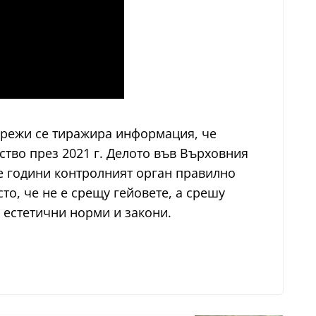
 мрежи се тиражира информация, че
тво през 2021 г. Делото във Върховния
е години контролният орган правилно
то, че не е срещу гейовете, а срешу
 естетични норми и закони.