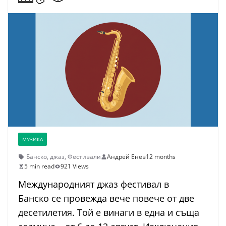
МУЗИКА
Банско
,
джаз
,
Фестивали
Андрей Енев
12 months
5 min read
921 Views
Международният джаз фестивал в
Банско се провежда вече повече от две
десетилетия. Той e винаги в една и съща