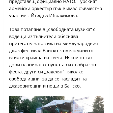
представящ официално НАТО. Турският
армейски оркестър пък е имал съвместно
участие с Йълдъз Ибрахимова.
Това потапяне в „свободната музика“ с
водещи изпълнители обяснява
притегателната сила на международния
джаз фестивал Банско за меломани от
всички краища на света. Някои от тях
дори планират отпуската си съобразно
феста, други си „заделят“ няколко
свободни дни, за да се насладят на
джазовите дни и нощи в Банско.