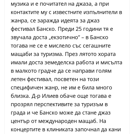
музика и е почитател на джаза, а при
контактите му с известните изпълнители в
жанра, се заражда идеята за джаз
фестивал Банско. Преди 25 години тя е
звучала доста „екзотично“ – в Банско
тогава не се е мислело със сегашните
мащаби за туризма. През лятото хората
имали доста земеделска работа и мисълта
в малкото градче да се направи голям
летен фестивал, посветен на този
специфичен жанр, не им е била много
близка. Д-р Илиев обаче още тогава е
прозрял перспективите за туризъм в
града и че Банско може да стане джаз
център от международен мащаб. На
концертите в клиниката започнал да кани