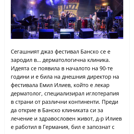
Сегашният джаз фестивал Банско се е
зародил в… дерматологична клиника.
Идеята се появила в началото на 90-те
години и е била на днешния директор на
фестивала Емил Илиев, който е лекар
дерматолог, специализирал иглотерапия
в страни от различни континенти. Преди
да открие в Банско клиниката си за
лечение и здравословен живот, д-р Илиев
е работил в Германия, бил е запознат с