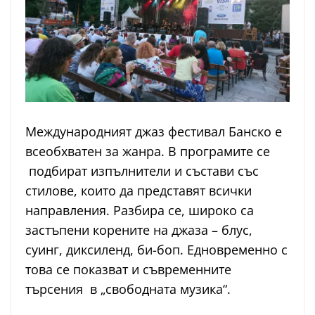
Международният джаз фестивал Банско е
всеобхватен за жанра. В програмите се
подбират изпълнители и състави със
стилове, които да представят всички
направления. Разбира се, широко са
застъпени корените на джаза – блус,
суинг, диксиленд, би-боп. Едновременно с
това се показват и съвременните
търсения в „свободната музика“.