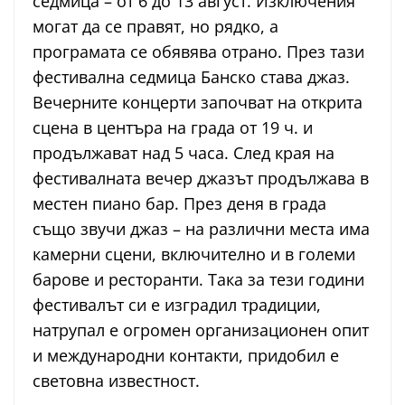
седмица – от 6 до 13 август. Изключения
могат да се правят, но рядко, а
програмата се обявява отрано. През тази
фестивална седмица Банско става джаз.
Вечерните концерти започват на открита
сцена в центъра на града от 19 ч. и
продължават над 5 часа. След края на
фестивалната вечер джазът продължава в
местен пиано бар. През деня в града
също звучи джаз – на различни места има
камерни сцени, включително и в големи
барове и ресторанти. Така за тези години
фестивалът си е изградил традиции,
натрупал е огромен организационен опит
и международни контакти, придобил е
световна известност.