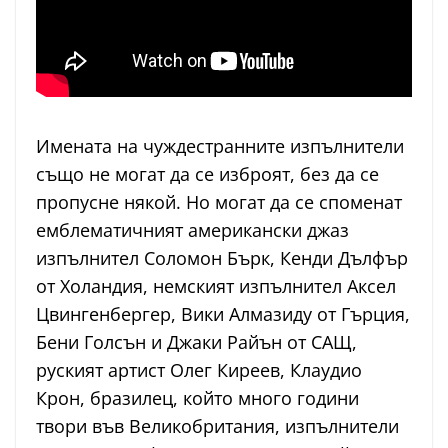
Имената на чуждестранните изпълнители
също не могат да се изброят, без да се
пропусне някой. Но могат да се споменат
емблематичният американски джаз
изпълнител Соломон Бърк, Кенди Дълфър
от Холандия, немският изпълнител Аксел
Цвингенбергер, Вики Алмазиду от Гърция,
Бени Голсън и Джаки Райън от САЩ,
руският артист Олег Киреев, Клаудио
Крон, бразилец, който много години
твори във Великобритания, изпълнители