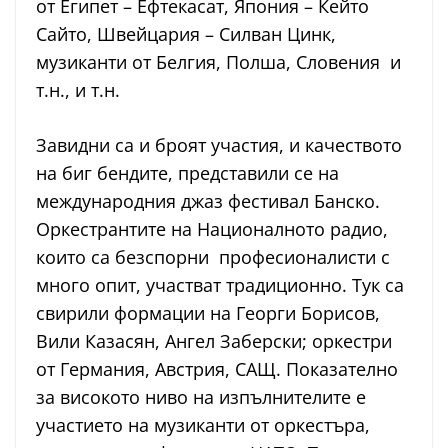
от Египет – Ефтекасат, Япония – Кейто
Сайто, Швейцария – Силван Цинк,
музиканти от Белгия, Полша, Словения и
т.н., и т.н.
Завидни са и броят участия, и качеството
на биг бендите, представили се на
международния джаз фестивал Банско.
Оркестрантите на Националното радио,
които са безспорни професионалисти с
много опит, участват традиционно. Тук са
свирили формации на Георги Борисов,
Вили Казасян, Ангел Заберски; оркестри
от Германия, Австрия, САЩ. Показателно
за високото ниво на изпълнителите е
участието на музиканти от оркестъра,