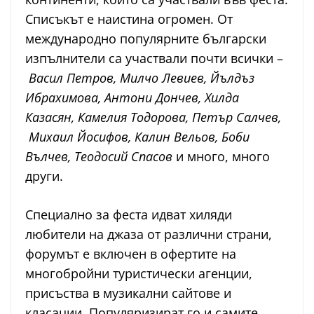
Списъкът е наистина огромен. От
международно популярните български
изпълнители са участвали почти всички –
Васил Петров, Милчо Левиев, Йълдъз
Ибрахимова, Антони Дончев, Хилда
Казасян, Камелия Тодорова, Петър Салчев,
Михаил Йосифов, Калин Вельов, Боби
Вълчев, Теодосий Спасов
и много, много
други.
Специално за феста идват хиляди
любители на джаза от различни страни,
форумът е включен в офертите на
многобройни туристически агенции,
присъства в музикални сайтове и
класации. Популяризират го и самите