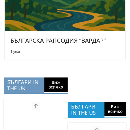
БЪЛГАРСКА РАПСОДИЯ “ВАРДАР”
1 year
БЪЛГАРИ IN
Виж
всичко
THE UK
БЪЛГАРИ
Виж
всичко
IN THE US