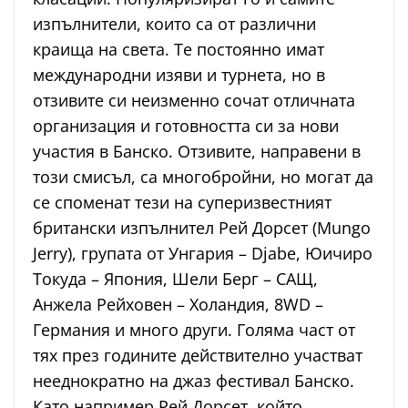
изпълнители, които са от различни
краища на света. Те постоянно имат
международни изяви и турнета, но в
отзивите си неизменно сочат отличната
организация и готовността си за нови
участия в Банско. Отзивите, направени в
този смисъл, са многобройни, но могат да
се споменат тези на суперизвестният
британски изпълнител Рей Дорсет (Mungo
Jerry), групата от Унгария – Djabe, Юичиро
Токуда – Япония, Шели Берг – САЩ,
Анжела Рейховен – Холандия, 8WD –
Германия и много други. Голяма част от
тях през годините действително участват
нееднократно на джаз фестивал Банско.
Като например Рей Дорсет, който