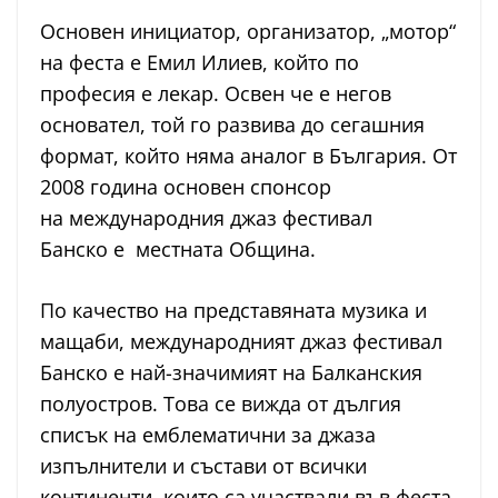
Основен инициатор, организатор, „мотор“
на феста е Емил Илиев, който по
професия е лекар. Освен че е негов
основател, той го развива до сегашния
формат, който няма аналог в България. От
2008 година основен спонсор
на международния джаз фестивал
Банско е местната Община.
По качество на представяната музика и
мащаби, международният джаз фестивал
Банско е най-значимият на Балканския
полуостров. Това се вижда от дългия
списък на емблематични за джаза
изпълнители и състави от всички
континенти, които са участвали във феста.