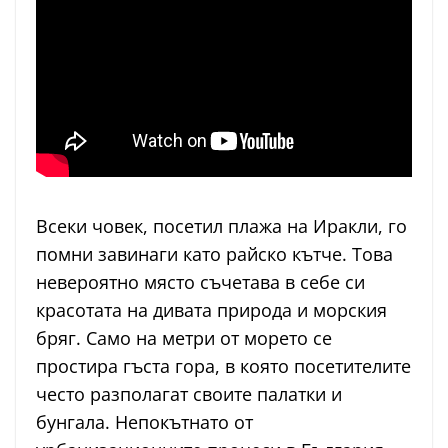
Всеки човек, посетил плажа на Иракли, го
помни завинаги като райско кътче. Това
невероятно място съчетава в себе си
красотата на дивата природа и морския
бряг. Само на метри от морето се
простира гъста гора, в която посетителите
често разполагат своите палатки и
бунгала. Непокътнато от