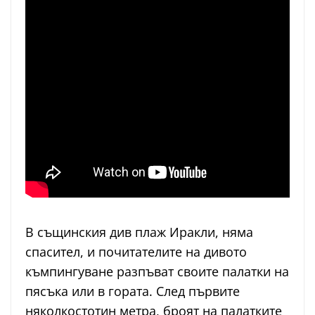
В същинския див плаж Иракли, няма
спасител, и почитателите на дивото
къмпингуване разпъват своите палатки на
пясъка или в гората. След първите
няколкостотин метра, броят на палатките