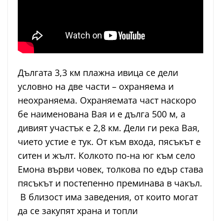
Дългата 3,3 км плажна ивица се дели
условно на две части – охраняема и
неохраняема. Охраняемата част наскоро
бе наименована Вая и е дълга 500 м, а
дивият участък е 2,8 км. Дели ги река Вая,
чието устие е тук. От към входа, пясъкът е
ситен и жълт. Колкото по-на юг към село
Емона върви човек, толкова по едър става
пясъкът и постепенно преминава в чакъл.
В близост има заведения, от които могат
да се закупят храна и топли