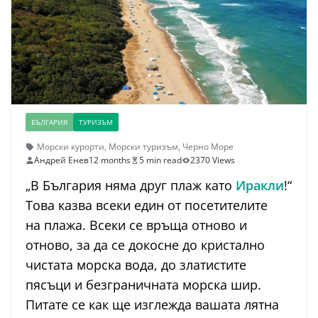
БЪЛГАРИЯ
ТУРИЗЪМ
Морски курорти
,
Морски туризъм
,
Черно Море
Андрей Енев
12 months
5 min read
2370 Views
„В България няма друг плаж като
Иракли
!“
Това казва всеки един от посетителите
на плажа. Всеки се връща отново и
отново, за да се докосне до кристално
чистата морска вода, до златистите
пясъци и безграничната морска шир.
Питате се как ще изглежда вашата лятна