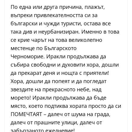
По една или друга причина, плажът,
въпреки привлекателността си за
български и чужди туристи, остава все
така див и неурбанизиран. Именно в това
се крие чарът на това великолепно
местенце по Българското
Черноморие. Иракли продължава да
събира свободни и духовити хора, дошли
да прекарат деня и нощта с приятели!
Хора, дошли да попеят и да погледат
звездите на прекрасното небе, над
морето! Иракли продължава да бъде
място, което подтиква хората просто да си
ПОМЕЧТАЯТ – далеч от шума на града,
далеч от прашните улици, далеч от
забързаното ежедневие!