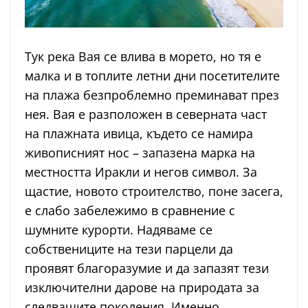
Тук река Вая се влива в морето, но тя е
малка и в топлите летни дни посетителите
на плажа безпроблемно преминават през
нея. Вая е разположен в северната част
на плажната ивица, където се намира
живописният нос – запазена марка на
местността Иракли и негов символ. За
щастие, новото строителство, поне засега,
е слабо забележимо в сравнение с
шумните курорти. Надяваме се
собствениците на тези парцели да
проявят благоразумие и да запазят тези
изключителни дарове на природата за
следващите поколения. Именно