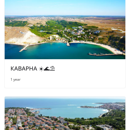
КАВАРНА ☀️🌊⛱
1 year