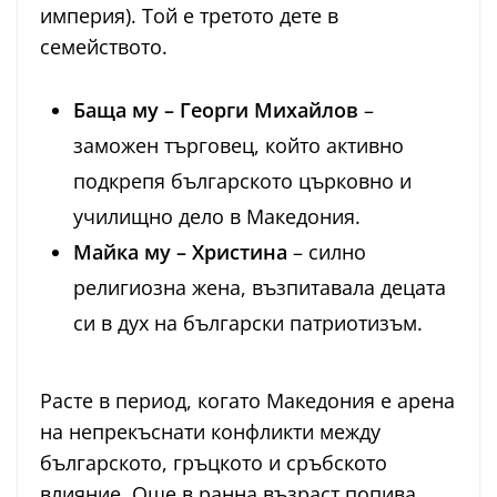
империя). Той е третото дете в
семейството.
Баща му – Георги Михайлов
–
заможен търговец, който активно
подкрепя българското църковно и
училищно дело в Македония.
Майка му – Христина
– силно
религиозна жена, възпитавала децата
си в дух на български патриотизъм.
Расте в период, когато Македония е арена
на непрекъснати конфликти между
българското, гръцкото и сръбското
влияние. Още в ранна възраст попива