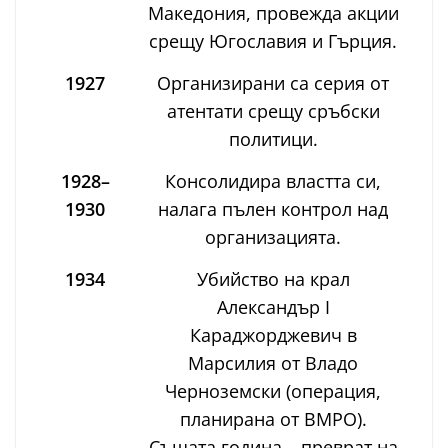
Македония, провежда акции
срещу Югославия и Гърция.
1927
Организирани са серия от
атентати срещу сръбски
политици.
1928–
Консолидира властта си,
1930
налага пълен контрол над
организацията.
1934
Убийство на крал
Александър I
Караджорджевич в
Марсилия от Владо
Черноземски (операция,
планирана от ВМРО).
Същата година – преврат на