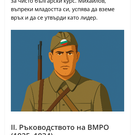
за чисто български курс. Михайлов,
въпреки младостта си, успява да вземе
връх и да се утвърди като лидер.
II. Ръководството на ВМРО