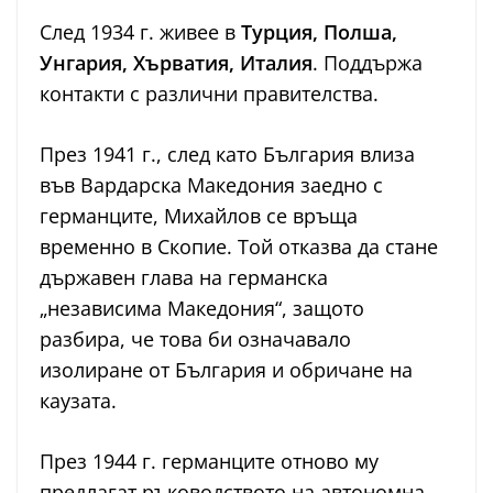
След 1934 г. живее в
Турция, Полша,
Унгария, Хърватия, Италия
. Поддържа
контакти с различни правителства.
През 1941 г., след като България влиза
във Вардарска Македония заедно с
германците, Михайлов се връща
временно в Скопие. Той отказва да стане
държавен глава на германска
„независима Македония“, защото
разбира, че това би означавало
изолиране от България и обричане на
каузата.
През 1944 г. германците отново му
предлагат ръководството на автономна