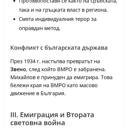
Противопоставя се както на сръбската,
така и на гръцката власт в региона.
Смята индивидуалния терор за
оправдан метод.
Конфликт с българската държава
През 1934 г. настъпва превратът на
Звено
, след който ВМРО е забранена.
Михайлов е принуден да емигрира. Това
бележи края на ВМРО като масово
движение в България.
III. Емиграция и Втората
световна война