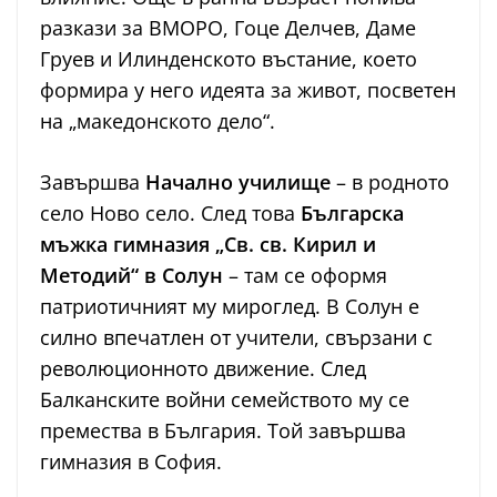
разкази за ВМОРО, Гоце Делчев, Даме
Груев и Илинденското въстание, което
формира у него идеята за живот, посветен
на „македонското дело“.
Завършва
Начално училище
– в родното
село Ново село. След това
Българска
мъжка гимназия „Св. св. Кирил и
Методий“ в Солун
– там се оформя
патриотичният му мироглед. В Солун е
силно впечатлен от учители, свързани с
революционното движение. След
Балканските войни семейството му се
премества в България. Той завършва
гимназия в София.