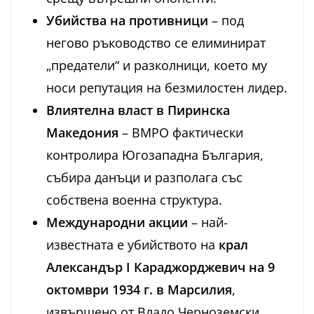
Убийства на противници
– под
негово ръководство се елиминират
„предатели“ и разколници, което му
носи репутация на безмилостен лидер.
Влиятелна власт в Пиринска
Македония
– ВМРО фактически
контролира Югозападна България,
събира данъци и разполага със
собствена военна структура.
Международни акции
– най-
известната е убийството на
крал
Александър I Караджорджевич на 9
октомври 1934 г. в Марсилия
,
извършено от Владо Черноземски,