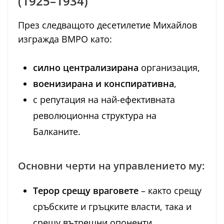
(1925–1934)
През следващото десетилетие Михайлов
изгражда ВМРО като:
силно централизирана
организация,
военизирана и конспиративна
,
с репутация на най-ефективната
революционна структура на
Балканите.
Основни черти на управлението му:
Терор срещу враговете
– както срещу
сръбските и гръцките власти, така и
срещу вътрешни опоненти.