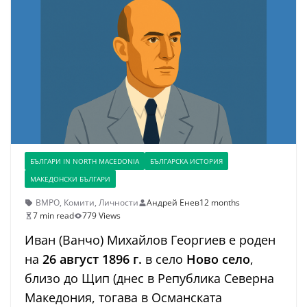
БЪЛГАРИ IN NORTH MACEDONIA
БЪЛГАРСКА ИСТОРИЯ
МАКЕДОНСКИ БЪЛГАРИ
ВМРО
,
Комити
,
Личности
Андрей Енев
12 months
7 min read
779 Views
Иван (Ванчо) Михайлов Георгиев е роден
на
26 август 1896 г.
в село
Ново село
,
близо до Щип (днес в Република Северна
Македония, тогава в Османската