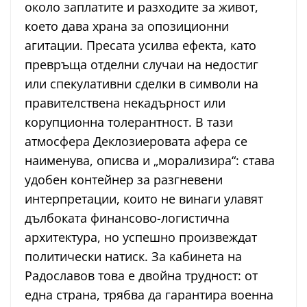
около заплатите и разходите за живот,
което дава храна за опозиционни
агитации. Пресата усилва ефекта, като
превръща отделни случаи на недостиг
или спекулативни сделки в символи на
правителствена некадърност или
корупционна толерантност. В тази
атмосфера Деклозиеровата афера се
наименува, описва и „морализира“: става
удобен контейнер за разгневени
интерпретации, които не винаги улавят
дълбоката финансово-логистична
архитектура, но успешно произвеждат
политически натиск. За кабинета на
Радославов това е двойна трудност: от
една страна, трябва да гарантира военна