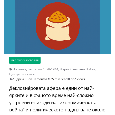
БЪЛГАРСКА ИСТОРИЯ
Антанта
,
България 1878-1944
,
Първа Световна Война
,
Централни сили
Андрей Енев
10 months
25 min read
562 Views
Деклозиéровата афера е един от най-
ярките и в същото време най-сложно
устроени епизоди на „икономическата
война“ и политическото надлъгване около