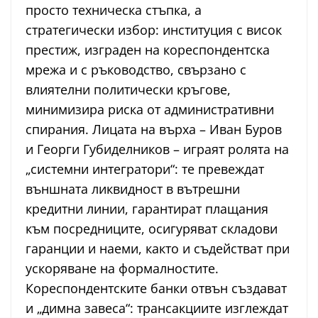
просто техническа стъпка, а
стратегически избор: институция с висок
престиж, изграден на кореспондентска
мрежа и с ръководство, свързано с
влиятелни политически кръгове,
минимизира риска от административни
спирания. Лицата на върха – Иван Буров
и Георги Губиделников – играят ролята на
„системни интегратори“: те превеждат
външната ликвидност в вътрешни
кредитни линии, гарантират плащания
към посредниците, осигуряват складови
гаранции и наеми, както и съдействат при
ускоряване на формалностите.
Кореспондентските банки отвън създават
и „димна завеса“: трансакциите изглеждат