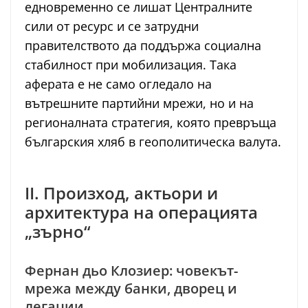
едновременно се лишат Централните
сили от ресурс и се затрудни
правителството да поддържа социална
стабилност при мобилизация. Така
аферата е не само огледало на
вътрешните партийни мрежи, но и на
регионалната стратегия, която превръща
българския хляб в геополитическа валута.
II. Произход, актьори и
архитектура на операцията
„зърно“
Фернан дьо Клозиер: човекът-
мрежа между банки, дворец и
легации