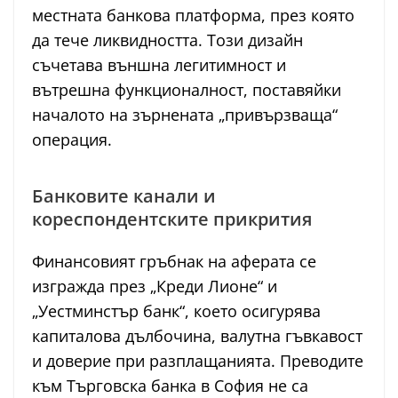
местната банкова платформа, през която
да тече ликвидността. Този дизайн
съчетава външна легитимност и
вътрешна функционалност, поставяйки
началото на зърнената „привързваща“
операция.
Банковите канали и
кореспондентските прикрития
Финансовият гръбнак на аферата се
изгражда през „Креди Лионе“ и
„Уестминстър банк“, което осигурява
капиталова дълбочина, валутна гъвкавост
и доверие при разплащанията. Преводите
към Търговска банка в София не са