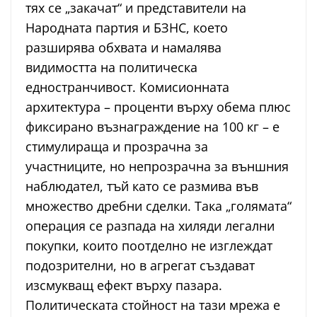
тях се „закачат“ и представители на
Народната партия и БЗНС, което
разширява обхвата и намалява
видимостта на политическа
едностранчивост. Комисионната
архитектура – проценти върху обема плюс
фиксирано възнаграждение на 100 кг – е
стимулираща и прозрачна за
участниците, но непрозрачна за външния
наблюдател, тъй като се размива във
множество дребни сделки. Така „голямата“
операция се разпада на хиляди легални
покупки, които поотделно не изглеждат
подозрителни, но в агрегат създават
изсмукващ ефект върху пазара.
Политическата стойност на тази мрежа е