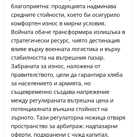
благоприятна: продукцията надминава
средните стойности, което би осигурило
комфортен износ в мирни условия.
Войната обаче трансформира излишъка в
стратегически ресурс, чиято дестинация
влияе върху военната логистика и върху
стабилността на вътрешния пазар.
Забраната за износ, наложена от
правителството, цели да гарантира хляба
за населението и армията, но
същевременно създава напрежение
между регулираната вътрешна цена и
потенциалната външна стойност на
зърното. Тази регулаторна ножица отваря
пространство за арбитраж: надпазарни
оферти, подхранени с чужд капитал,