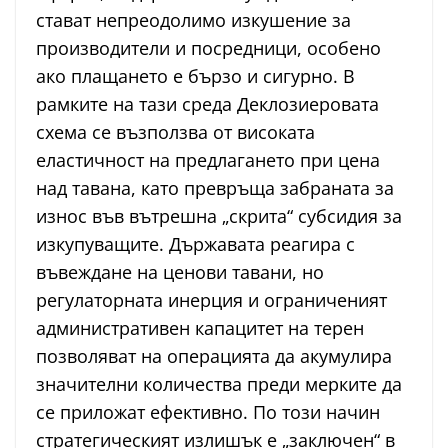
стават непреодолимо изкушение за
производители и посредници, особено
ако плащането е бързо и сигурно. В
рамките на тази среда Деклозиеровата
схема се възползва от високата
еластичност на предлагането при цена
над тавана, като превръща забраната за
износ във вътрешна „скрита“ субсидия за
изкупуващите. Държавата реагира с
въвеждане на ценови тавани, но
регулаторната инерция и ограниченият
административен капацитет на терен
позволяват на операцията да акумулира
значителни количества преди мерките да
се приложат ефективно. По този начин
стратегическият излишък е „заключен“ в