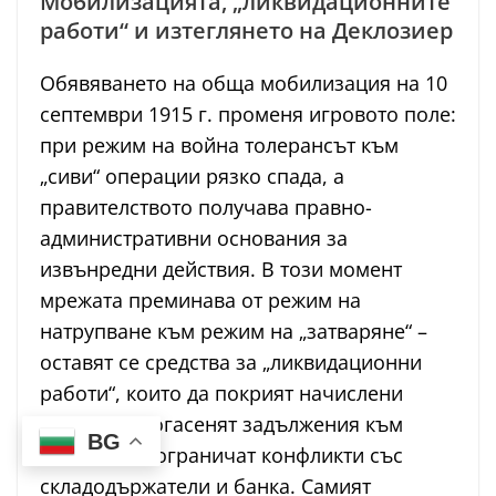
Мобилизацията, „ликвидационните
работи“ и изтеглянето на Деклозиер
Обявяването на обща мобилизация на 10
септември 1915 г. променя игровото поле:
при режим на война толерансът към
„сиви“ операции рязко спада, а
правителството получава правно-
административни основания за
извънредни действия. В този момент
мрежата преминава от режим на
натрупване към режим на „затваряне“ –
оставят се средства за „ликвидационни
работи“, които да покрият начислени
наеми, да погасенят задължения към
BG
агенти и да ограничат конфликти със
складодържатели и банка. Самият