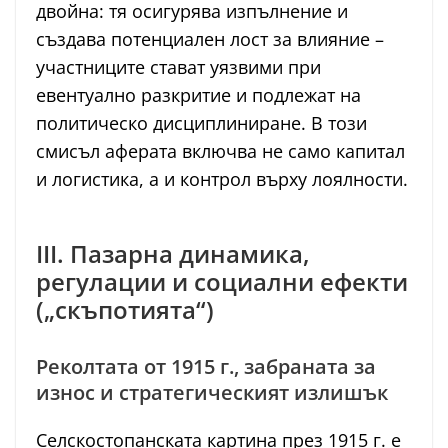
двойна: тя осигурява изпълнение и
създава потенциален лост за влияние –
участниците стават уязвими при
евентуално разкритие и подлежат на
политическо дисциплиниране. В този
смисъл аферата включва не само капитал
и логистика, а и контрол върху лоялности.
III. Пазарна динамика,
регулации и социални ефекти
(„скъпотията“)
Реколтата от 1915 г., забраната за
износ и стратегическият излишък
Селскостопанската картина през 1915 г. е