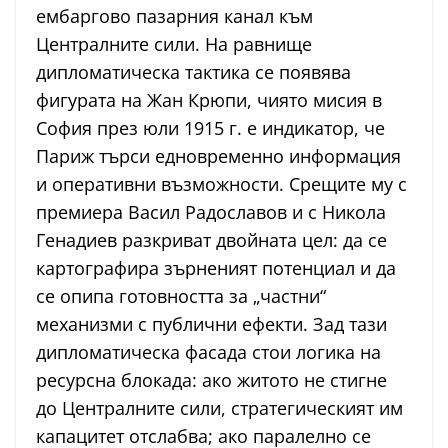
ембаргово пазарния канал към
Централните сили. На равнище
дипломатическа тактика се появява
фигурата на Жан Крюпи, чиято мисия в
София през юли 1915 г. е индикатор, че
Париж търси едновременно информация
и оперативни възможности. Срещите му с
премиера Васил Радославов и с Никола
Генадиев разкриват двойната цел: да се
картографира зърненият потенциал и да
се опипа готовността за „частни“
механизми с публични ефекти. Зад тази
дипломатическа фасада стои логика на
ресурсна блокада: ако житото не стигне
до Централните сили, стратегическият им
капацитет отслабва; ако паралелно се