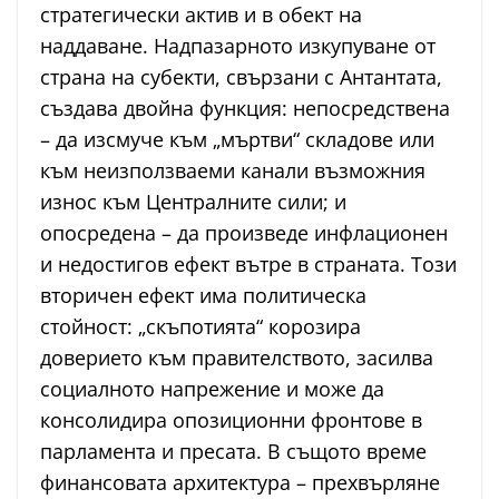
стратегически актив и в обект на
наддаване. Надпазарното изкупуване от
страна на субекти, свързани с Антантата,
създава двойна функция: непосредствена
– да изсмуче към „мъртви“ складове или
към неизползваеми канали възможния
износ към Централните сили; и
опосредена – да произведе инфлационен
и недостигов ефект вътре в страната. Този
вторичен ефект има политическа
стойност: „скъпотията“ корозира
доверието към правителството, засилва
социалното напрежение и може да
консолидира опозиционни фронтове в
парламента и пресата. В същото време
финансовата архитектура – прехвърляне