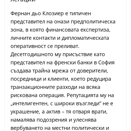
Фернан дьо Клозиер е типичен
представител на онази предполитическа
зона, в която финансовата експертиза,
личните контакти и дипломатическата
оперативност се преливат.
Десетгодишното му присъствие като
представител на френски банки в София
създава трайна мрежа от доверители,
посредници и клиенти, което редуцира
транзакционните разходи на всяка
рискована операция. Репутацията му на
„интелигентен, с широки възгледи“ не е
украшение, а актив – тя отваря врати,
намалява подозрения и улеснява
вербуването на местни политически и