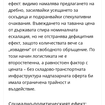
ефект: видимо намалява предлагането на
дребно, засилвайки усещането за
оскъдица и подхранвайки спекулативни
очаквания. Въвеждането на таванна цена
от държавата спира номиналната
ескалация, но не отстранява дефицитния
ефект, защото количествата вече са
„извадени“ от свободното обръщение. По
този начин логистиката не е
второстепенна, а равностоен фактор с
цената – без складово-транспортната
инфраструктура надпазарната оферта би
имала ограничена трайност и
въздействие.
Социално-политическият ефект: