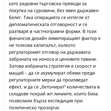
като редовни търговски преводи за
покупка на суровини, без явен държавен
белег. Така операцията се изтегля от
дипломатическата отговорност и се
разтваря в частноправни форми. В този
финансов дизайн лимитиращият фактор е
не толкова капиталът, колкото
регулаторният отговор на държавата:
забраната на износа и ценовите тавани.
Затова избраната стратегия е скорост и
мащаб – да се акумулират обеми преди
регулаторните мерки да произведат
ефект, и да се „бетонират“ количествата в
складове покрай жп линиите, които биха
позволили бърза експедиция при
политическо прозорче.