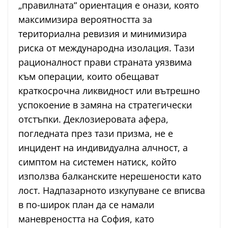
„правилната“ ориентация е онази, която
максимизира вероятността за
териториална ревизия и минимизира
риска от международна изолация. Тази
рационалност прави страната уязвима
към операции, които обещават
краткосрочна ликвидност или вътрешно
успокоение в замяна на стратегически
отстъпки. Деклозиеровата афера,
погледната през тази призма, не е
инцидент на индивидуална алчност, а
симптом на системен натиск, който
използва балканските нерешености като
лост. Надпазарното изкупуване се вписва
в по-широк план да се намали
маневреността на София, като