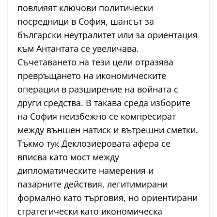
повлияят ключови политически
посредници в София, шансът за
български неутралитет или за ориентация
към Антантата се увеличава.
Съчетаването на тези цели отразява
превръщането на икономическите
операции в разширение на войната с
други средства. В такава среда изборите
на София неизбежно се компресират
между външен натиск и вътрешни сметки.
Тъкмо тук Деклозиеровата афера се
вписва като мост между
дипломатическите намерения и
пазарните действия, легитимирани
формално като търговия, но ориентирани
стратегически като икономическа