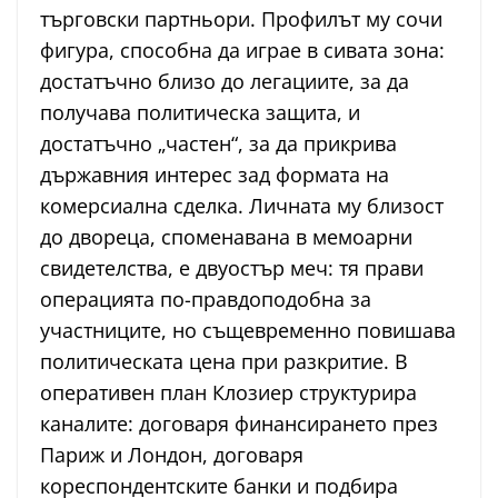
търговски партньори. Профилът му сочи
фигура, способна да играе в сивата зона:
достатъчно близо до легациите, за да
получава политическа защита, и
достатъчно „частен“, за да прикрива
държавния интерес зад формата на
комерсиална сделка. Личната му близост
до двореца, споменавана в мемоарни
свидетелства, е двуостър меч: тя прави
операцията по-правдоподобна за
участниците, но същевременно повишава
политическата цена при разкритие. В
оперативен план Клозиер структурира
каналите: договаря финансирането през
Париж и Лондон, договаря
кореспондентските банки и подбира