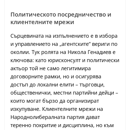
Политическото посредничество и
клиентелните мрежи
Сърцевината на изпълнението е в избора
и управлението на „агентските“ вериги по
околии. Тук ролята на Никола Генадиев е
ключова: като юрисконсулт и политически
актьор той не само легитимира
договорните рамки, но и осигурява
достъп до локални елити – търговци,
общественички, местни партийни дейци –
които могат бързо да организират
изкупуване. Клиентелните мрежи на
Народнолибералната партия дават
теренно покритие и дисциплина, но към