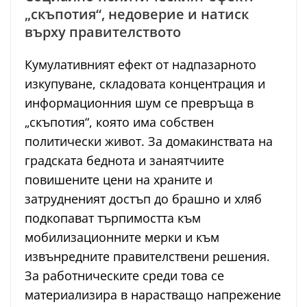
„скъпотия“, недоверие и натиск
върху правителството
Кумулативният ефект от надпазарното
изкупуване, складовата концентрация и
информационния шум се превръща в
„скъпотия“, която има собствен
политически живот. За домакинствата на
градската беднота и занаятчиите
повишените цени на храните и
затрудненият достъп до брашно и хляб
подкопават търпимостта към
мобилизационните мерки и към
извънредните правителствени решения.
За работническите среди това се
материализира в нарастващо напрежение