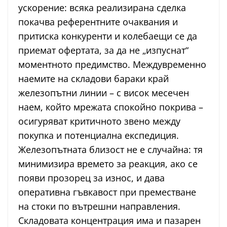
ускорение: всяка реализирана сделка
покачва референтните очаквания и
притиска конкуренти и колебаещи се да
приемат офертата, за да не „изпуснат“
моментното предимство. Междувременно
наемите на складови бараки край
железопътни линии – с висок месечен
наем, който мрежата спокойно покрива –
осигуряват критичното звено между
покупка и потенциална експедиция.
Железопътната близост не е случайна: тя
минимизира времето за реакция, ако се
появи прозорец за износ, и дава
оперативна гъвкавост при преместване
на стоки по вътрешни направления.
Складовата концентрация има и пазарен