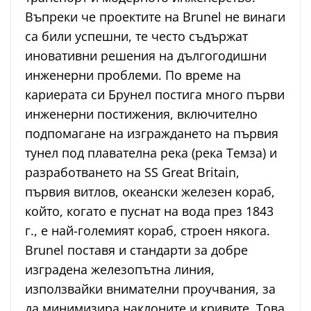
Въпреки че проектите на Brunel не винаги
са били успешни, те често съдържат
иновативни решения на дългогодишни
инженерни проблеми. По време на
кариерата си Брунел постига много първи
инженерни постижения, включително
подпомагане на изграждането на първия
тунел под плавателна река (река Темза) и
разработването на SS Great Britain,
първия витлов, океански железен кораб,
който, когато е пуснат на вода през 1843
г., е най-големият кораб, строен някога.
Brunel поставя и стандарти за добре
изградена железопътна линия,
използвайки внимателни проучвания, за
да минимизира наклоните и кривите. Това