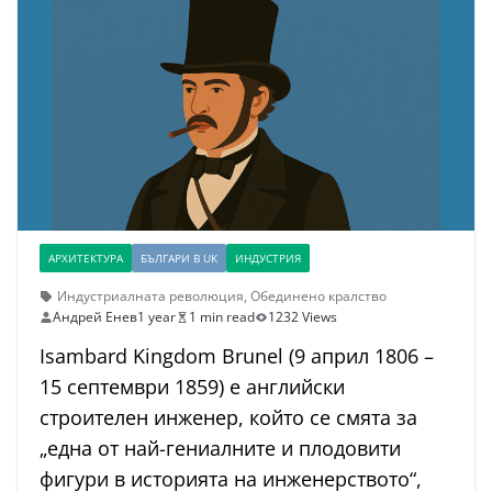
АРХИТЕКТУРА
БЪЛГАРИ В UK
ИНДУСТРИЯ
Индустриалната революция
,
Обединено кралство
Андрей Енев
1 year
1 min read
1232 Views
Isambard Kingdom Brunel (9 април 1806 –
15 септември 1859) е английски
строителен инженер, който се смята за
„една от най-гениалните и плодовити
фигури в историята на инженерството“,