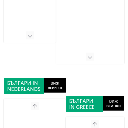
БЪЛГАРИ IN
Виж
всичко
NEDERLANDS
БЪЛГАРИ
Виж
всичко
IN GREECE