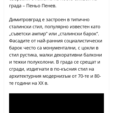
града – Пеньо Пенев.
Димитровград е застроен в типично
сталински стил, популярно известен като
„съветски ампир“ или „сталински барок“.
Фасадите от най-ранния социалистически
барок често са монументални, с цокли в
стил рустика, малки декоративни балкони
и тежки полуколони. В града се срещат и
сгради, издигнати в по-късния стил на
архитектурния модернизъм от 70-те и 80-
те години на ХХ в.