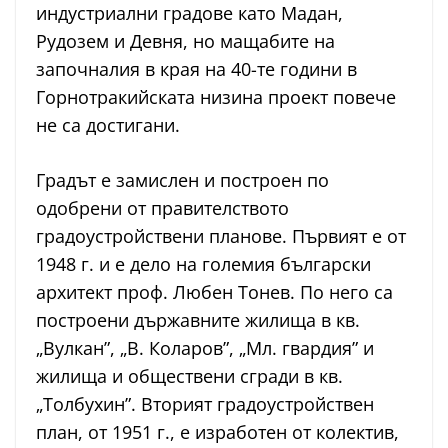
индустриални градове като Мадан,
Рудозем и Девня, но мащабите на
започналия в края на 40-те години в
Горнотракийската низина проект повече
не са достигани.
Градът е замислен и построен по
одобрени от правителството
градоустройствени планове. Първият е от
1948 г. и е дело на големия български
архитект проф. Любен Тонев. По него са
построени държавните жилища в кв.
„Вулкан”, „В. Коларов”, „Мл. гвардия” и
жилища и обществени сгради в кв.
„Толбухин”. Вторият градоустройствен
план, от 1951 г., е изработен от колектив,