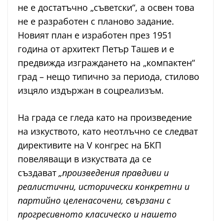
не е достатъчно „съветски“, а освен това
не е разработен с планово задание.
Новият план е изработен през 1951
година от архитект Петър Ташев и е
предвижда изграждането на „компактен“
град – нещо типично за периода, стилово
изцяло издържан в соцреализъм.
На града се гледа като на произведение
на изкуството, като неотлъчно се следват
директивите на V конгрес на БКП
повеляващи в изкуствата да се
създават
„произведения правдиви и
реалистични, исторически конкретни и
партийно целенасочени, свързани с
прогресивното класическо и нашето