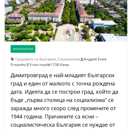
АРХИТЕКТУРА
Градовете на България
,
Социализъм
Андрей Енев
9 months
9 min read
1738 Views
Димитровград е най-младият български
град и един от малкото с точна рождена
дата. Идеята да се построи град, който да
бъде „първа столица на социализма” се
заражда много скоро след промените от
1944 година. Причините са ясни –
социалистическа България се нуждае от