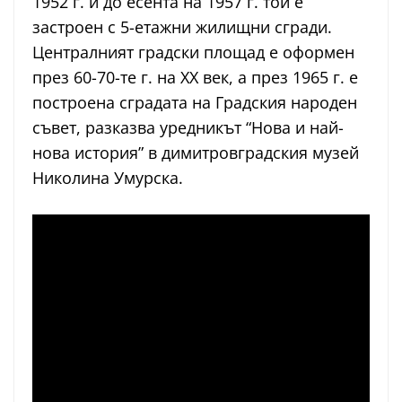
1952 г. и до есента на 1957 г. той е
застроен с 5-етажни жилищни сгради.
Централният градски площад е оформен
през 60-70-те г. на ХХ век, а през 1965 г. е
построена сградата на Градския народен
съвет, разказва уредникът “Нова и най-
нова история” в димитровградския музей
Николина Умурска.