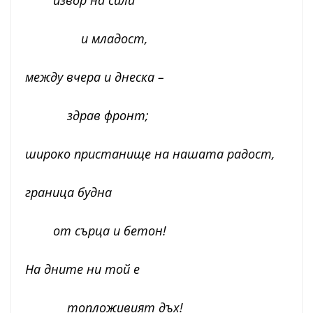
извор на сили
и младост,
между вчера и днеска –
здрав фронт;
широко пристанище на нашата радост,
граница будна
от сърца и бетон!
На дните ни той е
топложивият дъх!