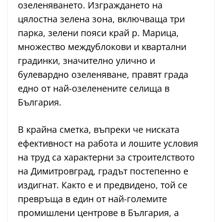
озеленяването. Изграждането на
цялостна зелена зона, включваща три
парка, зелени пояси край р. Марица,
множество междублокови и квартални
градинки, значително улично и
булевардно озеленяване, правят града
едно от най-озеленените селища в
България.
В крайна сметка, въпреки че ниската
ефективност на работа и лошите условия
на труд са характерни за строителството
на Димитровград, градът постепенно е
издигнат. Както е и предвидено, той се
превръща в един от най-големите
промишлени центрове в България, а