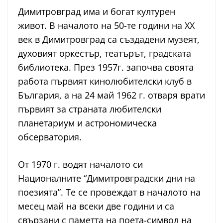
Димитровград има и богат културен
живот. В началото на 50-те години на ХХ
век в Димитровград са създадени музеят,
духовият оркестър, театърът, градската
библиотека. През 1957г. започва своята
работа първият кинолюбителски клуб в
България, а на 24 май 1962 г. отваря врати
първият за страната любителски
планетариум и астрономическа
обсерватория.
От 1970 г. водят началото си
Националните “Димитровградски дни на
поезията”. Те се провеждат в началото на
месец май на всеки две години и са
свързани с паметта на поета-символ на