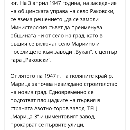
юг. На 3 април 1947 година, на заседение
на общинската управа на село Раковски,
се взема решението „да се замоли
Министерския съвет да преименува
общината ни от село на град, като в
същия се включат село Мариино и
поселището към заводи „Вукан“, с център
гара „Раковски“.
От лятото на 1947 г. на поляните край р.
Марица започва невиждано строителство
на новия град. Едновременно се
подготвят площадките на първия в
страната Азотно-торов завод, ТЕЦ
„Марица-3” и циментовият завод,
прокарват се първите улици,