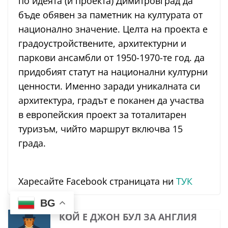
по идеята (и проекта) Димитровград да
бъде обявен за паметник на културата от
национално значение. Целта на проекта е
градоустройствените, архитектурни и
паркови ансамбли от 1950-1970-те год. да
придобият статут на национални културни
ценности. Именно заради уникалната си
архитектура, градът е поканен да участва
в европейския проект за тоталитарен
туризъм, чийто маршрут включва 15
града.
Харесайте Facebook страницата ни
ТУК
BG
КОЙ Е ДЖОН БУЛ ЗА АНГЛИЯ