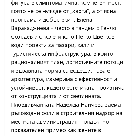
фигура е симптоматична: компетентност,
която не се нуждае от „квота“, а от ясна
програма и добър екип. Елена
Варакаджиева – често в тандем с Генчо
Скордев и с колеги като Петко Цветков –
води проекти за пазари, хали и
туристическа инфраструктура, в които
рационалният план, логистичните потоци
и здравната норма са водещи; това е
архитектура, измерима с ефективност и
устойчивост, където естетиката произтича
от конструкцията и от светлината.
Пловдивчанката Надежда Нанчева заема
ръководни роли в строителния надзор на
местната администрация – рядък, но
показателен пример как жените в