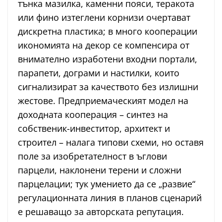
тънка мазилка, каменни пояси, теракота
или фино изтеглени корнизи очертават
дискретна пластика; в много кооперации
икономията на декор се компенсира от
внимателно изработени входни портали,
парапети, дограми и настилки, които
сигнализират за качеството без излишни
жестове. Предприемаческият модел на
доходната кооперация – синтез на
собственик-инвеститор, архитект и
строител – налага типови схеми, но оставя
поле за изобретателност в ъглови
парцели, наклонени терени и сложни
парцелации; тук умението да се „развие“
регулационната линия в планов сценарий
е решаващо за авторската репутация.