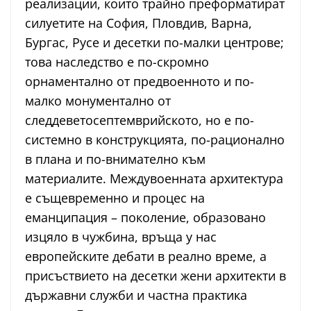
реализации, които трайно преформатират
силуетите на София, Пловдив, Варна,
Бургас, Русе и десетки по-малки центрове;
това наследство е по-скромно
орнаментално от предвоенното и по-
малко монументално от
следдеветосептемврийското, но е по-
системно в конструкцията, по-рационално
в плана и по-внимателно към
материалите. Междувоенната архитектура
е същевременно и процес на
еманципация – поколение, образовано
изцяло в чужбина, връща у нас
европейските дебати в реално време, а
присъствието на десетки жени архитекти в
държавни служби и частна практика