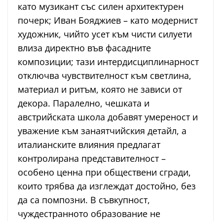
като музикант със силен архитектурен
почерк; Иван Бояджиев – като модернист
художник, чийто усет към чисти силуети
влиза директно във фасадните
композиции; тази интердисциплинарност
отключва чувствителност към светлина,
материал и ритъм, която не зависи от
декора. Паралелно, чешката и
австрийската школа добавят умереност и
уважение към занаятчийския детайл, а
италианските влияния предлагат
контролирана представителност –
особено ценна при обществени сгради,
които трябва да изглеждат достойно, без
да са помпозни. В съвкупност,
чуждестранното образование не