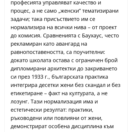
професията управляват качество и
процес, а не само „женски“ тематизирани
задачи; така присъствието им се
нормализира на всички нива – от проект
до комисия. Сравненията с Баухаус, често
рекламиран като авангард на
равнопоставеността, са поучителни:
докато школата остава с ограничен брой
дипломирани архитектки до закриването
си през 1933 г., българската практика
интегрира десетки жени без скандал и без
етикетиране – факт на културата, а не
лозунг. Тази нормализация има и
естетически резултат: практики,
ръководени или повлияни от жени,
демонстрират особена дисциплина към