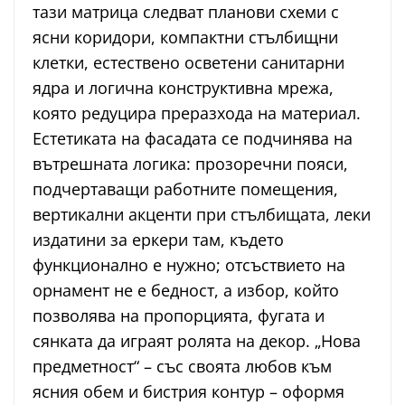
тази матрица следват планови схеми с
ясни коридори, компактни стълбищни
клетки, естествено осветени санитарни
ядра и логична конструктивна мрежа,
която редуцира преразхода на материал.
Естетиката на фасадата се подчинява на
вътрешната логика: прозоречни пояси,
подчертаващи работните помещения,
вертикални акценти при стълбищата, леки
издатини за еркери там, където
функционално е нужно; отсъствието на
орнамент не е бедност, а избор, който
позволява на пропорцията, фугата и
сянката да играят ролята на декор. „Нова
предметност“ – със своята любов към
ясния обем и бистрия контур – оформя