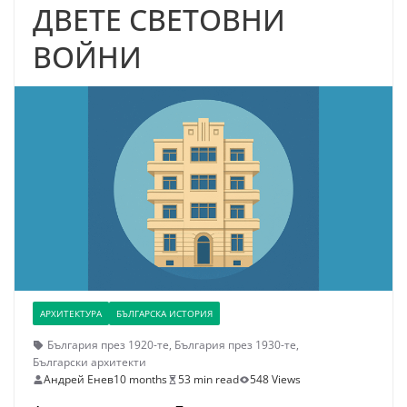
ДВЕТЕ СВЕТОВНИ
ВОЙНИ
АРХИТЕКТУРА
БЪЛГАРСКА ИСТОРИЯ
България през 1920-те
,
България през 1930-те
,
Български архитекти
Андрей Енев
10 months
53 min read
548 Views