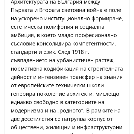
Архитектурата на България между
Първата и Втората световна война е поле
на ускорено институционално формиране,
естетическа полифония и социална
амбиция, в което младо професионално
съсловие консолидира компетентности,
стандарти и език. След 1918 г.
съвпадението на урбанистичен растеж,
нормативна кодификация на строителната
дейност и интензивен трансфер на знания
от европейските технически школи
генерира поколение архитекти, мислещо
еднакво свободно в категориите на
модернизма и на „родното“. В рамките на
две десетилетия се натрупва корпус от
обществени, жилищни и инфраструктурни