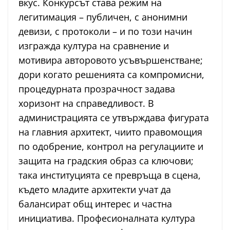
вкус. Конкурсът става режим на
легитимация – публичен, с анонимни
девизи, с протоколи – и по този начин
изгражда култура на сравнение и
мотивира авторовото усъвършенстване;
дори когато решенията са компромисни,
процедурната прозрачност задава
хоризонт на справедливост. В
администрацията се утвърждава фигурата
на главния архитект, чиито правомощия
по одобрение, контрол на регулациите и
защита на градския образ са ключови;
така институцията се превръща в сцена,
където младите архитекти учат да
балансират общ интерес и частна
инициатива. Професионалната култура