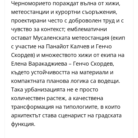
Черноморието пораждат вълна от хижи,
метеостанции и курортни съоръжения,
проектирани често с доброволен труд и с
чувство за контекст; емблематични
остават Мусаленската метеостанция (екип
с участие на Панайот Калчев и Генчо
Скордев) и множеството хижи от екипа на
Елена Варакаджиева – Генчо Скордев,
където устойчивостта на материали и
компактната планова логика са водещи.
Така урбанизацията не е просто
количествен растеж, а качествена
трансформация на типологиите, в които
архитектът става сценарист на градската
функция.