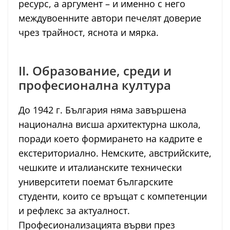
ресурс, а аргумент – и именно с него
междувоенните автори печелят доверие
чрез трайност, яснота и мярка.
II. Образование, среди и
професионална култура
До 1942 г. България няма завършена
национална висша архитектурна школа,
поради което формирането на кадрите е
екстериториално. Немските, австрийските,
чешките и италианските технически
университети поемат българските
студенти, които се връщат с компетенции
и рефлекс за актуалност.
Професионализацията върви през