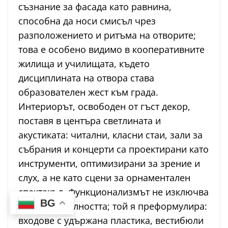
съзнание за фасада като равнина,
способна да носи смисъл чрез
разположението и ритъма на отворите;
това е особено видимо в кооперативните
жилища и училищата, където
дисциплината на отвора става
образователен жест към града.
Интериорът, освободен от гъст декор,
поставя в центъра светлината и
акустиката: читални, класни стаи, зали за
събрания и концерти са проектирани като
инструменти, оптимизирани за зрение и
слух, а не като сцени за орнаментален
спектакъл. Функционализмът не изключва
BG
представителността; той я преформулира:
входове с удържана пластика, вестибюли