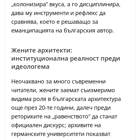
„колонизира“ вкуса, а го дисциплинира,
дава му инструменти и рефлекс да
сравнява, което е решаващо за
еманципацията на българския автор.
Жените архитекти:
институционална реалност преди
идеологема
Неочаквано за много съвременни
читатели, жените заемaт съизмеримо
видима роля в българската архитектура
още през 20-те години, далеч преди
реториките на „равенството“ да станат
официален дискурс; архивите на
германските университети показват