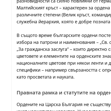
разновидности са силно повлияни от герма
Малтийският кръст – характерен за ордена
различните степени (Велик кръст, команди
служебна йерархия, която е добре позната
В същото време българските ордени посте
избора на патрони и наименования – „Св. с
„За гражданска заслуга“ – които директно 
цветовете и елементите на орденските зна
националните цветове при някои ленти и др
специфики – например свързаността с опр
като просветата и науката.
Правната рамка и статутите на орде
Ордените на Царска България не съществува