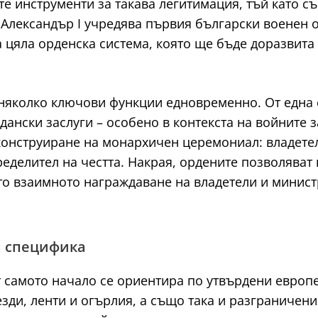
те инструменти за такава легитимация, тъй като с
Александър I учредява първия български военен о
а цяла орденска система, която ще бъде доразвита
яколко ключови функции едновременно. От една ст
ански заслуги – особено в контекста на войните 
 конструиране на монархичен церемониал: владетел
еделител на честта. Накрая, ордените позволяват 
то взаимното награждаване на владетели и минист
а специфика
т самото начало се ориентира по утвърдени европе
везди, ленти и огърлия, а също така и разграниче