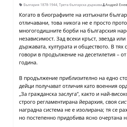
България 1878-1944
,
Трета българска държава
Андрей Ене
Когато в биографиите на изтъкнати българ
отличавани, това никога не е просто прот
многогодишните борби на българския наро
независимост. Зад всеки кръст, звезда ил
държавата, културата и обществото. В тях 
говори в продължение на десетилетия – о
година.
В продължение приблизително на едно сто
дейци получават отличия като военния орд
„За гражданска заслуга“, както и най-висо
строго регламентирана йерархия, своя сис
наградна система не е изолирана; тя се ра
но постепенно придобива ясно очертана 