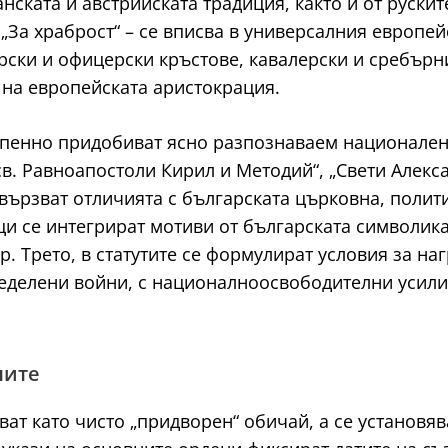
нската и австрийската традиция, както и от руски
 „За храброст“ – се вписва в универсалния европе
рски и офицерски кръстове, кавалерски и сребърни
 на европейската аристокрация.
пенно придобиват ясно разпознаваем национален 
в. Равноапостоли Кирил и Методий“, „Свети Алексан
свързват отличията с българската църковна, полит
ци се интегрират мотиви от българската символика:
. Трето, в статутите се формулират условия за на
еделени войни, с националноосвободителни усили
ните
т като чисто „придворен“ обичай, а се установява