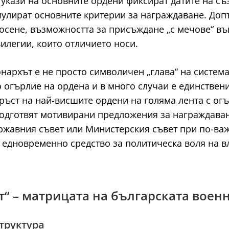
укази на основните ордени фиксират датите на съ
рмулират основните критерии за награждаване. До
носене, възможността за присъждане „с мечове“ в
илегии, които отличието носи.
нархът е не просто символичен „глава“ на система
 огърлие на ордена и в много случаи е единствен
ъст на най-висшите ордени на голяма лента с огъ
подготвят мотивирани предложения за награждава
ржавния съвет или Министерския съвет при по-важ
 едновременно средство за политическа воля на в
ст“ – матрицата на българската военн
труктура