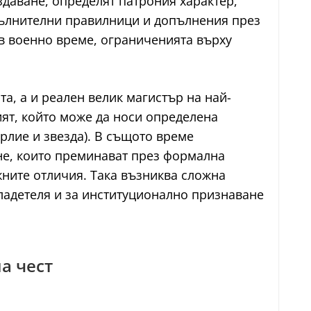
здаване, определят патрония характер,
пълнителни правилници и допълнения през
ъв военно време, ограниченията върху
та, а и реален велик магистър на най-
ият, който може да носи определена
рлие и звезда). В същото време
не, които преминават през формална
ните отличия. Така възниква сложна
ладетеля и за институционално признаване
а чест