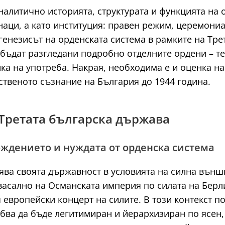
аналитично историята, структурата и функцията на
знаци, а като институция: правен режим, церемони
 генезисът на орденската система в рамките на Тре
бъдат разгледани подробно отделните ордени – тех
ка на употреба. Накрая, необходима е и оценка на
ественото съзнание на България до 1944 година.
 Третата българска държава
ождението и нуждата от орденска система
ява своята държавност в условията на силна вън
васално на Османската империя по силата на Берл
 европейски концерт на силите. В този контекст п
ябва да бъде легитимиран и йерархизиран по ясен