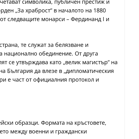
ъчетават символика, публичен престиж и
рден „За храброст“ в началото на 1880
 от следващите монарси – Фердинанд I и
рана, те служат за белязване и
за национално обединение. От друга
ят се утвърждава като „велик магистър“ на
на България да влезе в „дипломатическия
ри е част от официалния протокол и
йски образци. Формата на кръстовете,
нието между военни и граждански