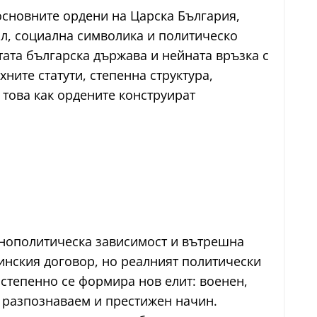
 основните ордени на Царска България,
ал, социална символика и политическо
тата българска държава и нейната връзка с
ните статути, степенна структура,
 това как ордените конструират
шнополитическа зависимост и вътрешна
инския договор, но реалният политически
остепенно се формира нов елит: военен,
, разпознаваем и престижен начин.