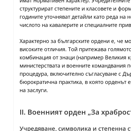
имат нормативен характер. Учредителните 
структурират степените и класовете и фо
годините уточняват детайли като реда на 
числото на кавалерите и специалните прив
Характерно за българските ордени е, че мо
високите отличия. Той притежава голямото
комбинация от знаци (например Великия кр
министерствата и военните командвания 
процедура, включително съгласуване с Дъ
бюрократична практика, в която орденът е
на заслуги.
II. Военният орден „За храбро
Учредяване, символика и степенна с