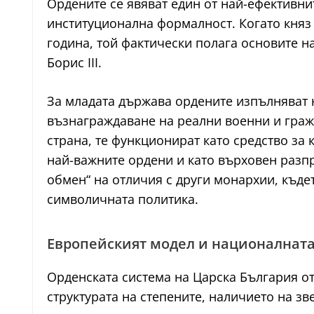
Ордените се явяват един от най-ефективни
институционална формалност. Когато княз 
година, той фактически полага основите н
Борис III.
За младата държава ордените изпълняват н
възнаграждаване на реални военни и гражд
страна, те функционират като средство за
най-важните ордени и като върховен разпр
обмен“ на отличия с други монархии, къде
символичната политика.
Европейският модел и националнат
Орденската система на Царска България о
структурата на степените, наличието на з