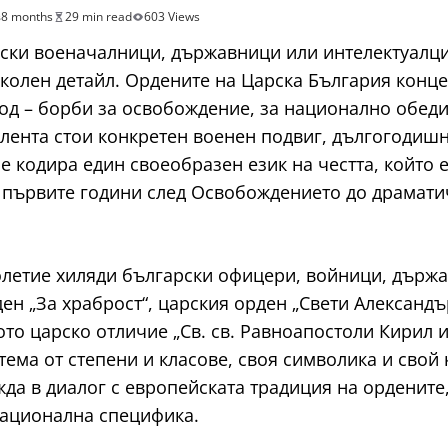
в
8 months
29 min read
603 Views
ски военачалници, държавници или интелектуалци 
околен детайл. Ордените на Царска България конце
д – борби за освобождение, за национално обеди
и лента стои конкретен военен подвиг, дългогоди
се кодира един своеобразен език на честта, който
т първите години след Освобождението до драмати
летие хиляди български офицери, войници, държа
ен „За храброст“, царския орден „Свети Александър
кото царско отличие „Св. св. Равноапостоли Кирил 
тема от степени и класове, своя символика и свой 
жда в диалог с европейската традиция на ордените,
национална специфика.