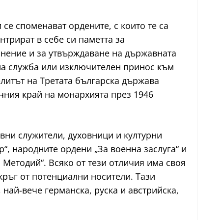
се споменават ордените, с които те са
нтрират в себе си паметта за
нение и за утвърждаване на държавната
шна служба или изключителен принос към
 елитът на Третата българска държава
чния край на монархията през 1946
вни служители, духовници и културни
“, народните ордени „За военна заслуга“ и
и Методий“. Всяко от тези отличия има своя
кръг от потенциални носители. Тази
 най-вече германска, руска и австрийска,