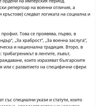
те ордени на имперския период.
йски репертоар на военни отличия, а
 кръстове) следват логиката на социална и
профил. Това се проявява, първо, в
дър“, „За храброст“, „За военна заслуга“,
ическа и национална традиция. Второ, в
 трибагреникът в лентите, лъвът,
граждаване, които изразяват българските
я или с развитието на специфични сфери
т със специални укази и статути, които