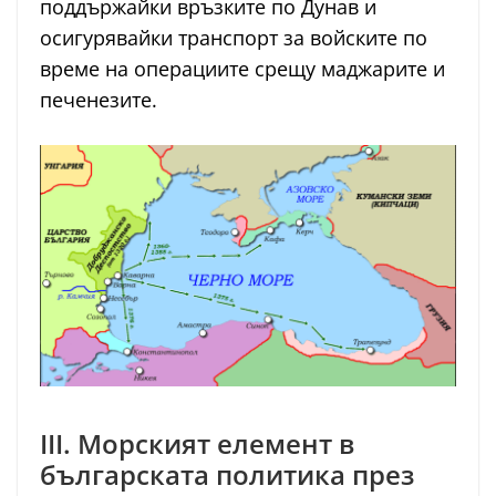
поддържайки връзките по Дунав и
осигурявайки транспорт за войските по
време на операциите срещу маджарите и
печенезите.
III. Морският елемент в
българската политика през