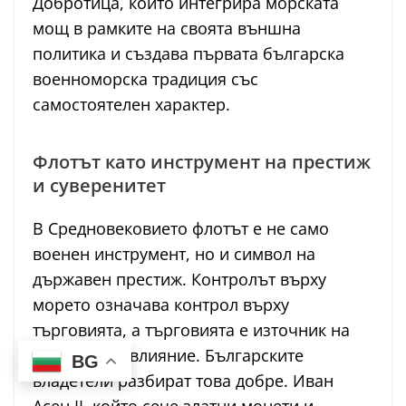
Добротица, който интегрира морската
мощ в рамките на своята външна
политика и създава първата българска
военноморска традиция със
самостоятелен характер.
Флотът като инструмент на престиж
и суверенитет
В Средновековието флотът е не само
военен инструмент, но и символ на
държавен престиж. Контролът върху
морето означава контрол върху
търговията, а търговията е източник на
богатство и влияние. Българските
BG
владетели разбират това добре. Иван