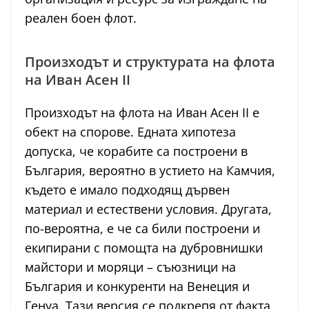
реален боен флот.
Произходът и структурата на флота
на Иван Асен II
Произходът на флота на Иван Асен II е
обект на спорове. Едната хипотеза
допуска, че корабите са построени в
България, вероятно в устието на Камчия,
където е имало подходящ дървен
материал и естествени условия. Другата,
по-вероятна, е че са били построени и
екипирани с помощта на дубровнишки
майстори и моряци – съюзници на
България и конкуренти на Венеция и
Генуа. Тази версия се подкрепя от фактa,