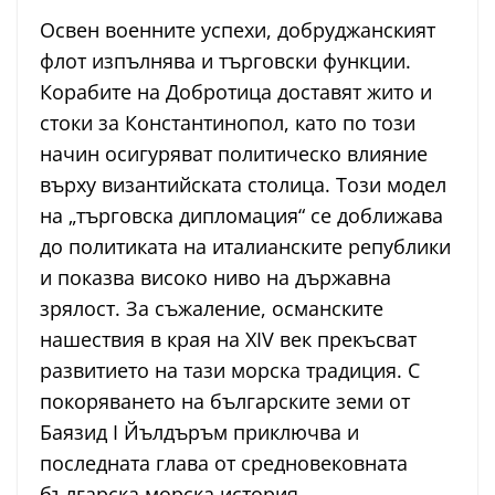
Освен военните успехи, добруджанският
флот изпълнява и търговски функции.
Корабите на Добротица доставят жито и
стоки за Константинопол, като по този
начин осигуряват политическо влияние
върху византийската столица. Този модел
на „търговска дипломация“ се доближава
до политиката на италианските републики
и показва високо ниво на държавна
зрялост. За съжаление, османските
нашествия в края на XIV век прекъсват
развитието на тази морска традиция. С
покоряването на българските земи от
Баязид I Йълдъръм приключва и
последната глава от средновековната
българска морска история.