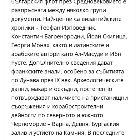
българския флот през Средновековието е
разпръсната между няколко групи
документи. Най-ценни са византийските
хроники – Теофан Изповедник,
Константин Багренородни, Йоан Скилица,
Георги Монах, както и латинските и
арабските автори като Ал-Масуди и Ибн
Русте. Допълнително сведения дават
франкските анали, особено за събитията
по Дунава през IX век. Археологическите
данни, макар и оскъдни, постепенно
потвърждават наличието на пристанищни
съоръжения и корабостроителни
дейности по северното и южното
Черноморие – Варна, Девня, Бургаския
залив и устието на Камчия. В последните