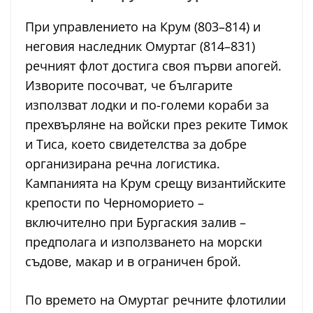
При управлението на Крум (803–814) и
неговия наследник Омуртаг (814–831)
речният флот достига своя първи апогей.
Изворите посочват, че българите
използват лодки и по-големи кораби за
прехвърляне на войски през реките Тимок
и Тиса, което свидетелства за добре
организирана речна логистика.
Кампанията на Крум срещу византийските
крепости по Черноморието –
включително при Бургаския залив –
предполага и използването на морски
съдове, макар и в ограничен брой.
По времето на Омуртаг речните флотилии