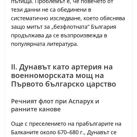
пътища. Проблемът е, че повечето от
тези данни не са обединени в
систематично изследване, което обяснява
защо митът за „безфлотната“ България
продължава да се възпроизвежда в
популярната литература.
II. Дунавът като артерия на
военноморската мощ на
Първото българско царство
Речният флот при Аспарух и
ранните канове
Още с преселението на прабългарите на
Балканите около 670–680 г., Дунавът се