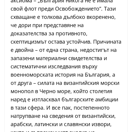
аксиома – „България никога не е имала
свой флот преди Освобождението“. Тази
схващане е толкова дълбоко вкоренено,
че дори при представяне на
доказателства за противното,
скептицизмът остава устойчив. Причината
е двойна – от една страна, недостигът на
запазени материални свидетелства и
систематични изследвания върху
военноморската история на България, а
от друга – силата на византийския морски
монопол в Черно море, който столетия
наред е изтласквал българските амбиции
в тази сфера. И все пак, постепенното
натрупване на сведения от византийски,
арабски, латински и славянски извори,