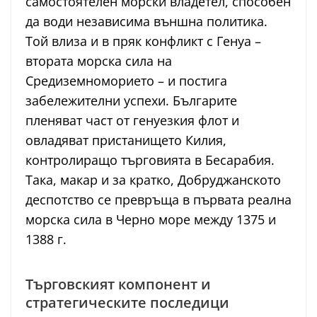
самостоятелен морски владетел, способен
да води независима външна политика.
Той влиза и в пряк конфликт с Генуа –
втората морска сила на
Средиземноморието – и постига
забележителни успехи. Българите
пленяват част от генуезкия флот и
овладяват пристанището Килия,
контролиращо търговията в Бесарабия.
Така, макар и за кратко, Добруджанското
деспотство се превръща в първата реална
морска сила в Черно море между 1375 и
1388 г.
Търговският компонент и
стратегическите последици