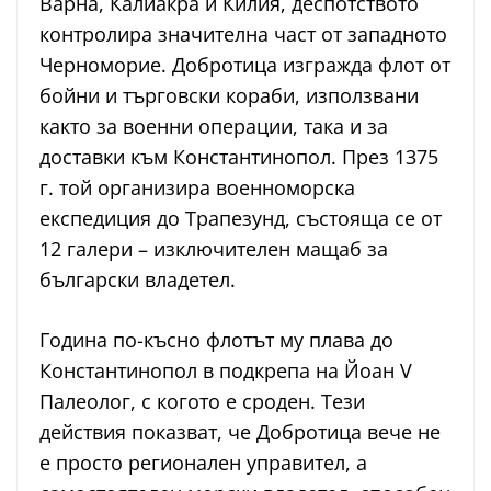
Варна, Калиакра и Килия, деспотството
контролира значителна част от западното
Черноморие. Добротица изгражда флот от
бойни и търговски кораби, използвани
както за военни операции, така и за
доставки към Константинопол. През 1375
г. той организира военноморска
експедиция до Трапезунд, състояща се от
12 галери – изключителен мащаб за
български владетел.
Година по-късно флотът му плава до
Константинопол в подкрепа на Йоан V
Палеолог, с когото е сроден. Тези
действия показват, че Добротица вече не
е просто регионален управител, а