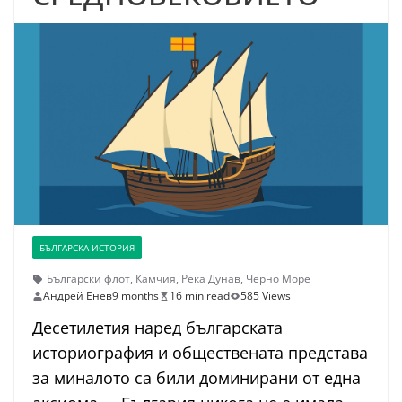
БЪЛГАРСКА ИСТОРИЯ
Български флот
,
Камчия
,
Река Дунав
,
Черно Море
Андрей Енев
9 months
16 min read
585 Views
Десетилетия наред българската
историография и обществената представа
за миналото са били доминирани от една