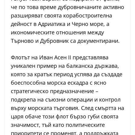
че по това време дубровничаните активно
разширяват своята корабостроителна
дейност в Адриатика и Черно море, а
икономическите отношения между
Търново и Дубровник са документирани.
Флотът на Иван Асен II представлява
уникален пример на балканска държава,
която за кратък период успява да създаде
боеспособна морска ескадра с ясно
стратегическо предназначение –
подкрепа на съюзни операции и контрол
върху морската търговия. След смъртта на
царя обаче този флот бързо губи своята
значимост, тъй като политическите
приоритети се променят, а поддръжката