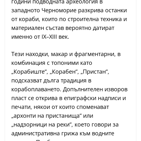
години подводната археология в
западното Черноморие разкрива останки
от кораби, които по строителна техника и
материален състав вероятно датират
именно от IX–XIII век.
Тези находки, макар и фрагментарни, в
комбинация с топоними като
„Корабиште“, „Корабен“, „Пристан“,
подсказват дълга традиция в
корабоплаването. Допълнителен изворов
пласт се открива в епиграфски надписи и
печати, някои от които споменават
„архонти на пристанища“ или
„надзорници на реки“, което говори за
административна грижа към водните