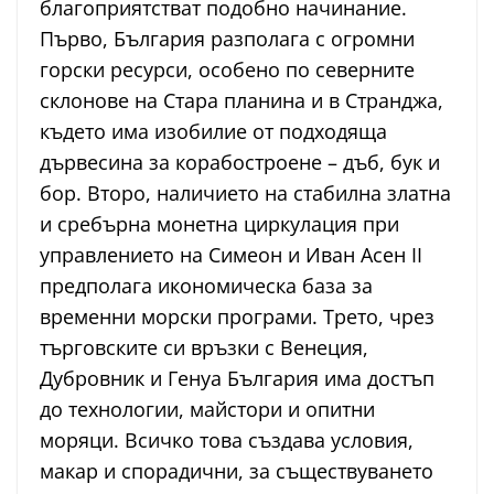
благоприятстват подобно начинание.
Първо, България разполага с огромни
горски ресурси, особено по северните
склонове на Стара планина и в Странджа,
където има изобилие от подходяща
дървесина за корабостроене – дъб, бук и
бор. Второ, наличието на стабилна златна
и сребърна монетна циркулация при
управлението на Симеон и Иван Асен II
предполага икономическа база за
временни морски програми. Трето, чрез
търговските си връзки с Венеция,
Дубровник и Генуа България има достъп
до технологии, майстори и опитни
моряци. Всичко това създава условия,
макар и спорадични, за съществуването