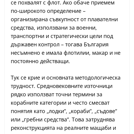
се похвалят с флот. Ако обаче приемем
по-широкото определение –
организирана съвкупност от плавателни
средства, използвани за военни,
транспортни и стратегически цели под
държавен контрол – тогава България
несъмнено е имала флотилии, макар и не
постоянно действащи.
Тук се крие и основната методологическа
трудност. Средновековните източници
рядко използват точни термини за
корабните категории и често смесват
понятия като „лодки“, „кораби“, „съдове“
или „гребни средства“. Това затруднява
реконструкцията на реалните мащаби и