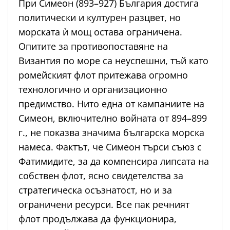
При Симеон (893–927) България достига
политически и културен разцвет, но
морската ѝ мощ остава ограничена.
Опитите за противопоставяне на
Византия по море са неуспешни, тъй като
ромейският флот притежава огромно
технологично и организационно
предимство. Нито една от кампаниите на
Симеон, включително войната от 894–899
г., не показва значима българска морска
намеса. Фактът, че Симеон търси съюз с
Фатимидите, за да компенсира липсата на
собствен флот, ясно свидетелства за
стратегическа осъзнатост, но и за
ограничени ресурси. Все пак речният
флот продължава да функционира,