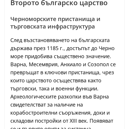
Второто българско царство
Черноморските пристанища и
търговската инфраструктура
След възстановяването на българската
държава през 1185 г., достъпът до Черно
море придобива съществено значение.
Варна, Месемврия, Анхиало и Созопол се
превръщат в ключови пристанища, чрез
които царството осъществява както
търговски, така и военни функции.
Археологическите разкопки във Варна
свидетелстват за наличие на
корабостроителни съоръжения, доки и
складови постройки от XIII век. Появяват
се и първите опити за системна