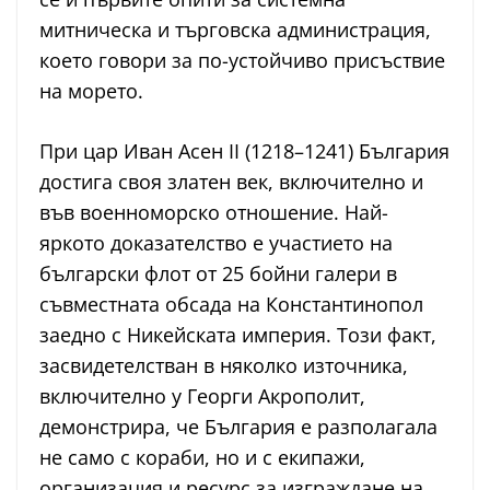
митническа и търговска администрация,
което говори за по-устойчиво присъствие
на морето.
При цар Иван Асен II (1218–1241) България
достига своя златен век, включително и
във военноморско отношение. Най-
яркото доказателство е участието на
български флот от 25 бойни галери в
съвместната обсада на Константинопол
заедно с Никейската империя. Този факт,
засвидетелстван в няколко източника,
включително у Георги Акрополит,
демонстрира, че България е разполагала
не само с кораби, но и с екипажи,
организация и ресурс за изграждане на