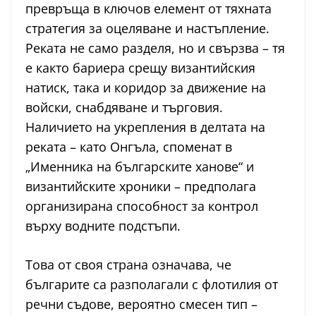
превръща в ключов елемент от тяхната
стратегия за оцеляване и настъпление.
Реката не само разделя, но и свързва – тя
е както бариера срещу византийския
натиск, така и коридор за движение на
войски, снабдяване и търговия.
Наличието на укрепления в делтата на
реката – като Онгъла, споменат в
„Именника на българските ханове“ и
византийските хроники – предполага
организирана способност за контрол
върху водните подстъпи.
Това от своя страна означава, че
българите са разполагали с флотилия от
речни съдове, вероятно смесен тип –