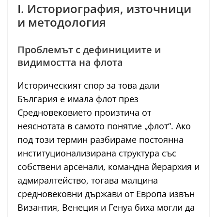
I. Историография, източници
и методология
Проблемът с дефинициите и
видимостта на флота
Историческият спор за това дали
България е имала флот през
Средновековието произтича от
неяснотата в самото понятие „флот“. Ако
под този термин разбираме постоянна
институционализирана структура със
собствени арсенали, командна йерархия и
адмиралтействo, тогава малцина
средновековни държави от Европа извън
Византия, Венеция и Генуа биха могли да