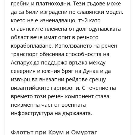
гребни и платноходни. Тези съдове може
да са били изградени по славянски модел,
което не е изненадващо, тъй като
славянските племена от долнодунавската
област вече имат опит в речното
корабоплаване. Използването на речен
транспорт обяснява способността на
Аспарух да поддържа връзка между
северния и южния бряг на Дунав и да
извършва внезапни рейдове срещу
византийските гарнизони. С течение на
времето този речен компонент става
неизменна част от военната
инфраструктура на държавата.
Флотът при Крум и Омуртаг