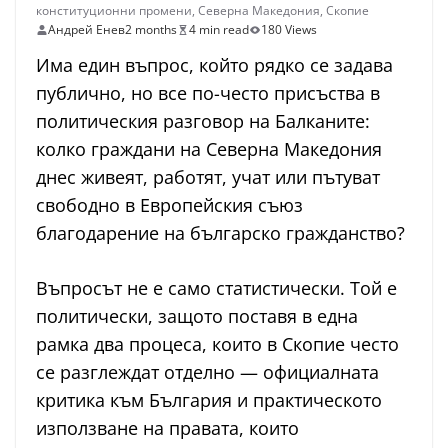
конституционни промени
,
Северна Македония
,
Скопие
Андрей Енев
2 months
4 min read
180 Views
Има един въпрос, който рядко се задава
публично, но все по-често присъства в
политическия разговор на Балканите:
колко граждани на Северна Македония
днес живеят, работят, учат или пътуват
свободно в Европейския съюз
благодарение на българско гражданство?
Въпросът не е само статистически. Той е
политически, защото поставя в една
рамка два процеса, които в Скопие често
се разглеждат отделно — официалната
критика към България и практическото
използване на правата, които