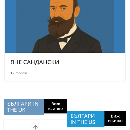
ЯНЕ САНДАНСКИ
12 months
БЪЛГАРИ IN
Виж
всичко
THE UK
БЪЛГАРИ
Виж
всичко
IN THE US