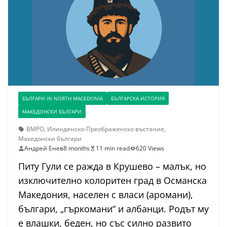
БЪЛГАРИ IN NORTH MACEDONIA
БЪЛГАРСКА ИСТОРИЯ
МАКЕДОНСКИ БЪЛГАРИ
ВМРО
,
Илинденско-Преображенско въстание
,
Македонски българи
Андрей Енев
8 months
11 min read
620 Views
Питу Гули се ражда в Крушево – малък, но
изключително колоритен град в Османска
Македония, населен с власи (аромани),
българи, „гъркомани“ и албанци. Родът му
е влашки, беден, но със силно развито