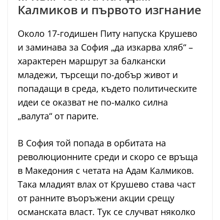
Калмиков и първото изгнание
Около 17-годишен Питу напуска Крушево
и заминава за София „да изкарва хляб“ –
характерен маршрут за балкански
младежи, търсещи по-добър живот и
попадащи в среда, където политическите
идеи се оказват не по-малко силна
„валута“ от парите.
В София той попада в орбитата на
революционните среди и скоро се връща
в Македония с четата на Адам Калмиков.
Така младият влах от Крушево става част
от ранните въоръжени акции срещу
османската власт. Тук се случват няколко