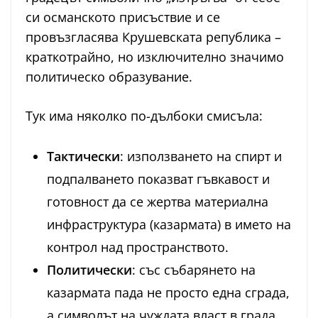
си османското присъствие и се
провъзгласява Крушевската република –
краткотрайно, но изключително значимо
политическо образувание.
Тук има няколко по-дълбоки смисъла:
Тактически
: използването на спирт и
подпалването показват гъвкавост и
готовност да се жертва материална
инфраструктура (казармата) в името на
контрол над пространството.
Политически
: със събарянето на
казармата пада не просто една сграда,
а символът на чуждата власт в града.