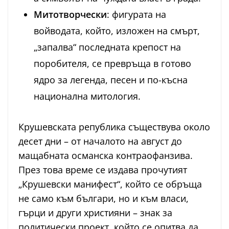
Митотворчески
: фигурата на
войводата, който, изложен на смърт,
„запалва“ последната крепост на
поробителя, се превръща в готово
ядро за легенда, песен и по-късна
национална митология.
Крушевската република съществува около
десет дни – от началото на август до
мащабната османска контраофанзива.
През това време се издава прочутият
„Крушевски манифест“, който се обръща
не само към българи, но и към власи,
гърци и други християни – знак за
политически проект, който се опитва да