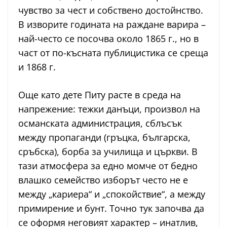
чувство за чест и собствено достойнство.
В изворите годината на раждане варира –
най-често се посочва около 1865 г., но в
част от по-късната публицистика се среща
и 1868 г.
Още като дете Питу расте в среда на
напрежение: тежки данъци, произвол на
османската администрация, сблъсък
между пропаганди (гръцка, българска,
сръбска), борба за училища и църкви. В
тази атмосфера за едно момче от бедно
влашко семейство изборът често не е
между „кариера“ и „спокойствие“, а между
примирение и бунт. Точно тук започва да
се оформя неговият характер – инатлив,