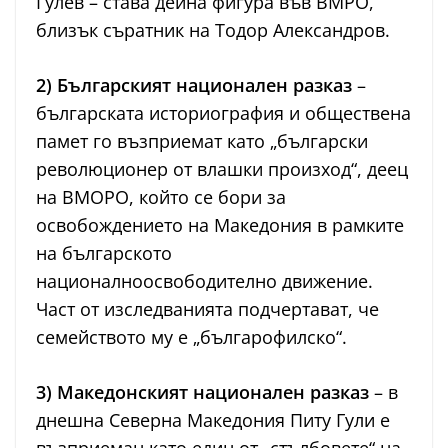
Гулев – става дейна фигура във ВМРО,
близък съратник на Тодор Александров.
2) Българският национален разказ
–
българската историография и обществена
памет го възприемат като „български
революционер от влашки произход“, деец
на ВМОРО, който се бори за
освобождението на Македония в рамките
на българското
националноосвободително движение.
Част от изследванията подчертават, че
семейството му е „българофилско“.
3) Македонският национален разказ
– в
днешна Северна Македония Питу Гули е