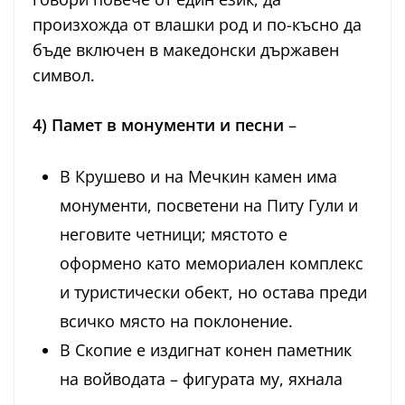
произхожда от влашки род и по-късно да
бъде включен в македонски държавен
символ.
4) Памет в монументи и песни
–
В Крушево и на Мечкин камен има
монументи, посветени на Питу Гули и
неговите четници; мястото е
оформено като мемориален комплекс
и туристически обект, но остава преди
всичко място на поклонение.
В Скопие е издигнат конен паметник
на войводата – фигурата му, яхнала