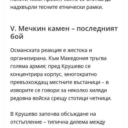
надхвърли тесните етнически рамки.
V. Мечкин камен – последният
бой
Османската реакция е жестока и
организирана. Към Македония тръгва
голяма армия; пред Крушево се
концентрира корпус, многократно
превъзхождащ местните въстаници – в
изворите се говори за няколко хиляди
редовна войска срещу стотици четници.
В Крушево започва обсъждане на
отстъпление – типична дилема между