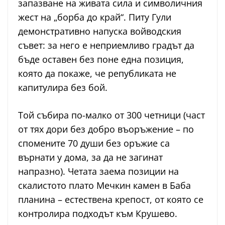
запазване на живата сила и символичния
жест на „борба до край“. Питу Гули
демонстративно напуска войводския
съвет: за него е неприемливо градът да
бъде оставен без поне една позиция,
която да покаже, че републиката не
капитулира без бой.
Той събира по-малко от 300 четници (част
от тях дори без добро въоръжение – по
спомените 70 души без оръжие са
върнати у дома, за да не загинат
напразно). Четата заема позиции на
скалистото плато Мечкин камен в Баба
планина – естествена крепост, от която се
контролира подходът към Крушево.