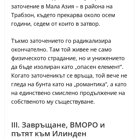
заточение в Мала Азия – в района на
Трабзон, където прекарва около осем
години, седем от които в затвор.
Тъкмо заточението го радикализира
окончателно. Там той живее не само
физическото страдание, но и унижението
да бъде изолиран като „опасен елемент“.
Когато заточеникът се връща, той вече не
гледа на бунта като на „романтика“, а като
на единствено смислено продължение на
собственото му съществуване.
III. Завръщане, ВМОРО и
пътят към Илинден