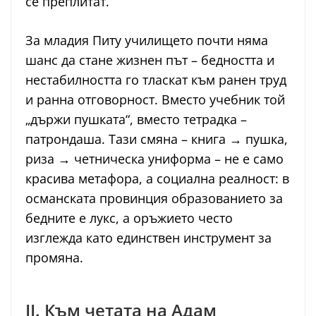
се преплитат.
За младия Питу училището почти няма
шанс да стане жизнен път – бедността и
нестабилността го тласкат към ранен труд
и ранна отговорност. Вместо учебник той
„държи пушката“, вместо тетрадка –
патрондаша. Тази смяна – книга → пушка,
риза → четническа униформа – не е само
красива метафора, а социална реалност: в
османската провинция образованието за
бедните е лукс, а оръжието често
изглежда като единствен инструмент за
промяна.
II. Към четата на Адам