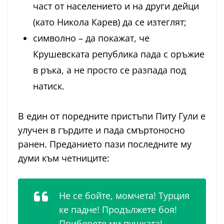
част от населението и на други дейци
(като Никола Карев) да се изтеглят;
символно – да покажат, че
Крушевската република пада с оръжие
в ръка, а не просто се разпада под
натиск.
В един от поредните пристъпи Питу Гули е
улучен в гърдите и пада смъртоносно
ранен. Преданието пази последните му
думи към четниците:
Не се бойте, момчета! Турция
ке падне! Продължете боя!
Приберете ми пушката!