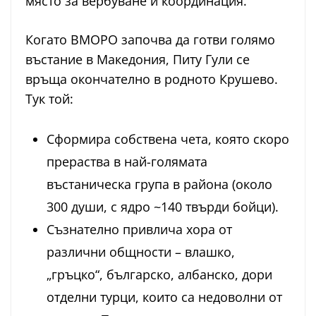
място за вербуване и координация.
Когато ВМОРО започва да готви голямо
въстание в Македония, Питу Гули се
връща окончателно в родното Крушево.
Тук той:
Сформира собствена чета, която скоро
прераства в най-голямата
въстаническа група в района (около
300 души, с ядро ~140 твърди бойци).
Съзнателно привлича хора от
различни общности – влашко,
„гръцко“, българско, албанско, дори
отделни турци, които са недоволни от