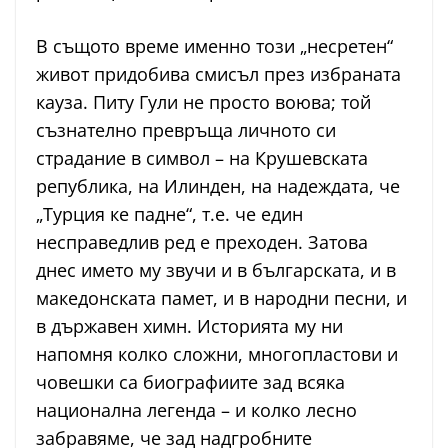
В същото време именно този „несретен“
живот придобива смисъл през избраната
кауза. Питу Гули не просто воюва; той
съзнателно превръща личното си
страдание в символ – на Крушевската
република, на Илинден, на надеждата, че
„Турция ке падне“, т.е. че един
несправедлив ред е преходен. Затова
днес името му звучи и в българската, и в
македонската памет, и в народни песни, и
в държавен химн. Историята му ни
напомня колко сложни, многопластови и
човешки са биографиите зад всяка
национална легенда – и колко лесно
забравяме, че зад надгробните