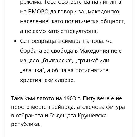
режима. Това съответства на линията
на ВМОРО да говори за „македонско
население“ като политическа общност,
а не само като етнокултурна.
Се превръща в символ на това, че
борбата за свобода в Македония не е
изцяло „българска“, „гръцка“ или
„влашка“, а обща за потиснатите
християнски слоеве.
Така към лятото на 1903 г. Питу вече е не
просто местен войвода, а ключова фигура
в отбраната и бъдещата Крушевска
република.