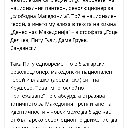
възприеман като един от „стълбовете“ на
националния пантеон, революционер за
„слободна Македонија“. Той е национален
герой, а името му влиза в текста на химна
„Денес над Македонија“ – в строфата „Гоце
Делчев, Питу Гули, Даме Груев,
Сандански“.
Така Питу едновременно е български
революционер, македонски национален
герой и влашки (аромански) син на
Крушево. Това „многослойно
притежаване“ не е абсурд, а отразява
типичното за Македония преплитане на
идентичности – човек може да бъде част
от българско революционно движение, да
говори повече от един език, да