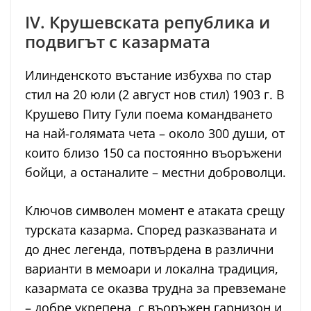
IV. Крушевската република и
подвигът с казармата
Илинденското въстание избухва по стар
стил на 20 юли (2 август нов стил) 1903 г. В
Крушево Питу Гули поема командването
на най-голямата чета – около 300 души, от
които близо 150 са постоянно въоръжени
бойци, а останалите – местни доброволци.
Ключов символен момент е атаката срещу
турската казарма. Според разказваната и
до днес легенда, потвърдена в различни
варианти в мемоари и локална традиция,
казармата се оказва трудна за превземане
– добре укрепена, с въоръжен гарнизон и