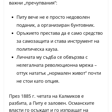
важни „пречупвания“:
Питу вече не е просто недоволен
поданик, а организиран бунтовник.
Оръжието престава да е само средство
за самозащита и става инструмент на
политическа кауза.
Личната му съдба се обвързва с
нелегалната революционна мрежа –
оттук нататък „нормален живот“ почти
не стои като опция.
През 1885 г. четата на Калмиков е
разбита, а Питу е заловен. Османските
власти го осъждат и го изпращат на