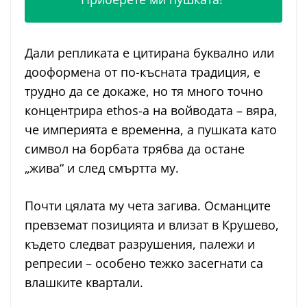
Дали репликата е цитирана буквално или
дооформена от по-късната традиция, е
трудно да се докаже, но тя много точно
концентрира ethos-а на войводата – вяра,
че империята е временна, а пушката като
символ на борбата трябва да остане
„жива“ и след смъртта му.
Почти цялата му чета загива. Османците
превземат позицията и влизат в Крушево,
където следват разрушения, палежи и
репресии – особено тежко засегнати са
влашките квартали.