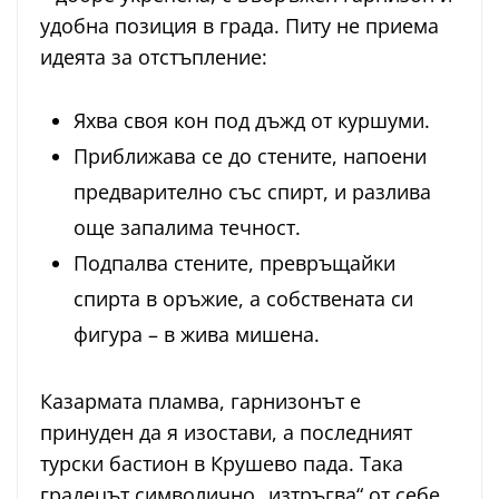
удобна позиция в града. Питу не приема
идеята за отстъпление:
Яхва своя кон под дъжд от куршуми.
Приближава се до стените, напоени
предварително със спирт, и разлива
още запалима течност.
Подпалва стените, превръщайки
спирта в оръжие, а собствената си
фигура – в жива мишена.
Казармата пламва, гарнизонът е
принуден да я изостави, а последният
турски бастион в Крушево пада. Така
градецът символично „изтръгва“ от себе