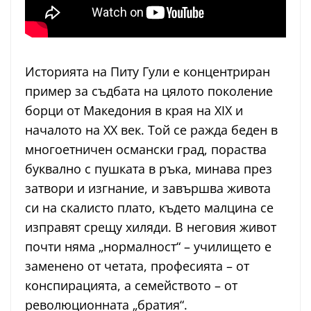
Историята на Питу Гули е концентриран
пример за съдбата на цялото поколение
борци от Македония в края на XIX и
началото на XX век. Той се ражда беден в
многоетничен османски град, пораства
буквално с пушката в ръка, минава през
затвори и изгнание, и завършва живота
си на скалисто плато, където малцина се
изправят срещу хиляди. В неговия живот
почти няма „нормалност“ – училището е
заменено от четата, професията – от
конспирацията, а семейството – от
революционната „братия“.