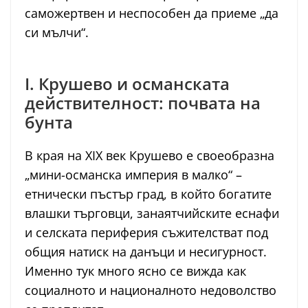
саможертвен и неспособен да приеме „да
си мълчи“.
I. Крушево и османската
действителност: почвата на
бунта
В края на XIX век Крушево е своеобразна
„мини-османска империя в малко“ –
етнически пъстър град, в който богатите
влашки търговци, занаятчийските еснафи
и селската периферия съжителстват под
общия натиск на данъци и несигурност.
Именно тук много ясно се вижда как
социалното и националното недоволство