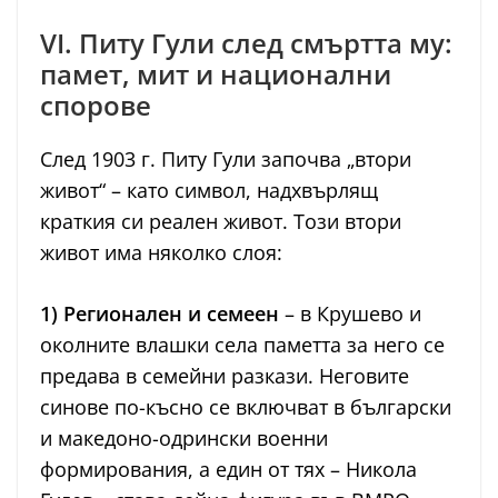
VI. Питу Гули след смъртта му:
памет, мит и национални
спорове
След 1903 г. Питу Гули започва „втори
живот“ – като символ, надхвърлящ
краткия си реален живот. Този втори
живот има няколко слоя:
1) Регионален и семеен
– в Крушево и
околните влашки села паметта за него се
предава в семейни разкази. Неговите
синове по-късно се включват в български
и македоно-одрински военни
формирования, а един от тях – Никола