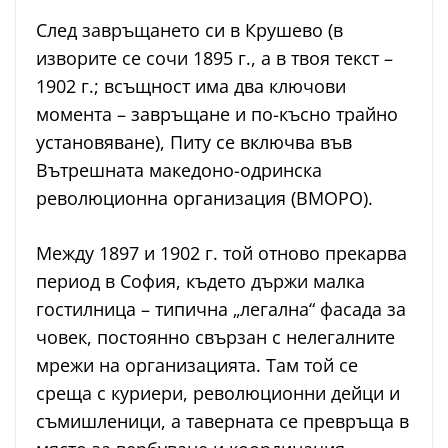
След завръщането си в Крушево (в
изворите се сочи 1895 г., а в твоя текст –
1902 г.; всъщност има два ключови
момента – завръщане и по-късно трайно
установяване), Питу се включва във
Вътрешната македоно-одринска
революционна организация (ВМОРО).
Между 1897 и 1902 г. той отново прекарва
период в София, където държи малка
гостилница – типична „легална“ фасада за
човек, постоянно свързан с нелегалните
мрежи на организацията. Там той се
среща с куриери, революционни дейци и
съмишленици, а таверната се превръща в