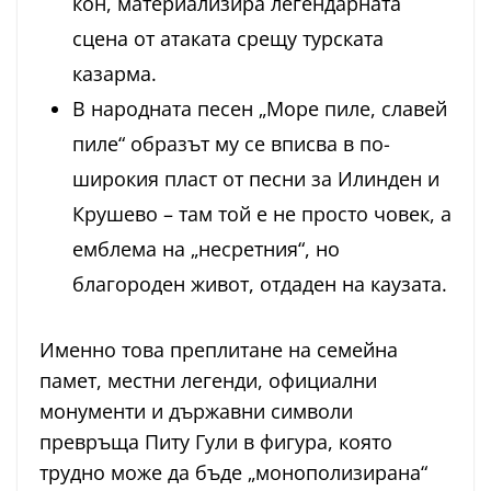
кон, материализира легендарната
сцена от атаката срещу турската
казарма.
В народната песен „Море пиле, славей
пиле“ образът му се вписва в по-
широкия пласт от песни за Илинден и
Крушево – там той е не просто човек, а
емблема на „несретния“, но
благороден живот, отдаден на каузата.
Именно това преплитане на семейна
памет, местни легенди, официални
монументи и държавни символи
превръща Питу Гули в фигура, която
трудно може да бъде „монополизирана“