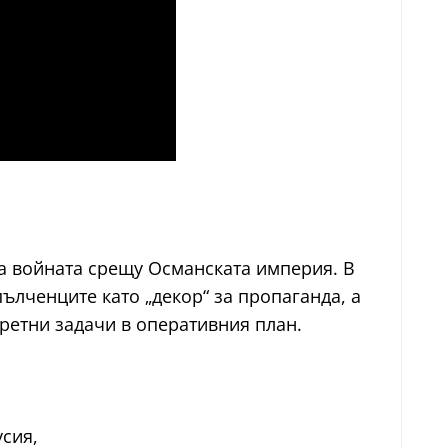
а войната срещу Османската империя. В
лченците като „декор“ за пропаганда, а
кретни задачи в оперативния план.
сия,