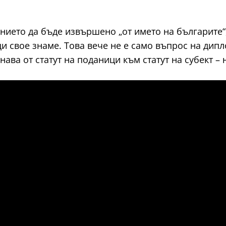
нието да бъде извършено „от името на българите“, 
 свое знаме. Това вече не е само въпрос на дипл
ва от статут на поданици към статут на субект – 