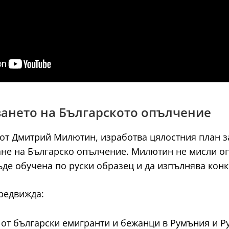
ването на Българското опълчение
 от Дмитрий Милютин, изработва цялостния план з
не на Българско опълчение. Милютин не мисли опъ
бъде обучена по руски образец и да изпълнява кон
редвижда:
т български емигранти и бежанци в Румъния и Ру