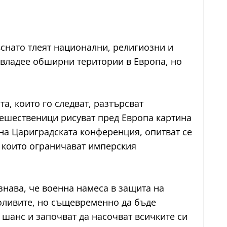
ъснато тлеят национални, религиозни и
 владее обширни територии в Европа, но
та, които го следват, разтърсват
тешественици рисуват пред Европа картина
 на Цариградската конференция, опитват се
, които ограничават имперския
знава, че военна намеса в защита на
роливите, но същевременно да бъде
 шанс и започват да насочват всичките си