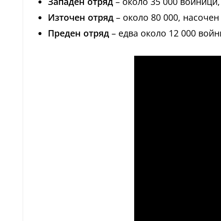
Западен отряд
– около 35 000 войници,
Източен отряд
– около 80 000, насоче
Преден отряд
– едва около 12 000 вой