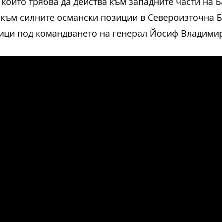
 който трябва да действа към западните части на Б
н към силните османски позиции в Североизточна 
ници под командването на генерал Йосиф Владими