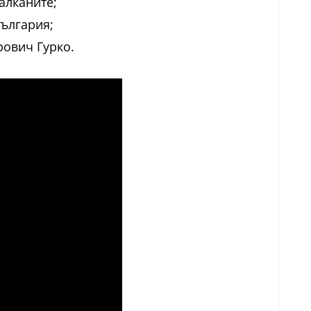
алканите;
България;
рович Гурко.