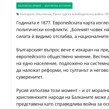
БЪЛГАРСКА АРМИЯ
БЪЛГАРСКА ИСТОРИЯ
Българско опълчение
,
Руско-турска освободителна война 18
Годината е 1877. Европейската карта изгл
политически конфликти. „Болният човек н
силата ѝ видимо отслабва, а националните
Българският въпрос вече е изкаран на пред
европейското обществено мнение. Вестниц
на едно население, подложено на системна
да наложат реформи, но султанът и негов
суверенитет.
Русия използва този момент – и от моралн
християнските народи на Балканите може 
представена като справедлива война за ос