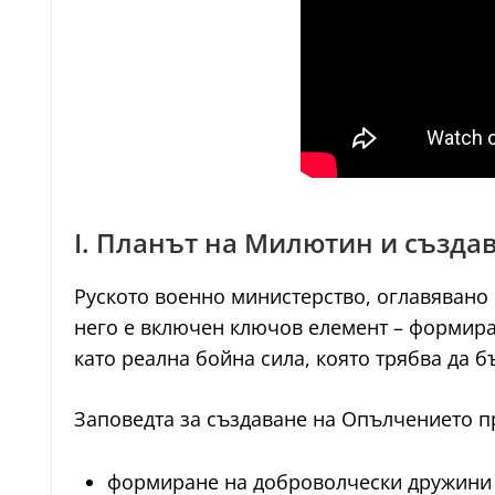
I. Планът на Милютин и създа
Руското военно министерство, оглавявано
него е включен ключов елемент – формира
като реална бойна сила, която трябва да 
Заповедта за създаване на Опълчението п
формиране на доброволчески дружини о