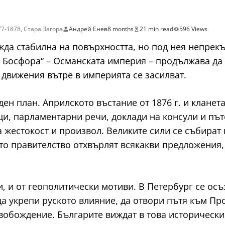
77-1878
,
Стара Загора
Андрей Енев
8 months
21 min read
596 Views
ежда стабилна на повърхността, но под нея непрек
а Босфора“ – Османската империя – продължава да
 движения вътре в империята се засилват.
ен план. Априлското въстание от 1876 г. и кланета
и, парламентарни речи, доклади на консули и пъ
 жестокост и произвол. Великите сили се събират
ото правителство отхвърлят всякакви предложения
и, и от геополитически мотиви. В Петербург се осъ
да укрепи руското влияние, да отвори пътя към П
вобождение. Българите виждат в това исторически