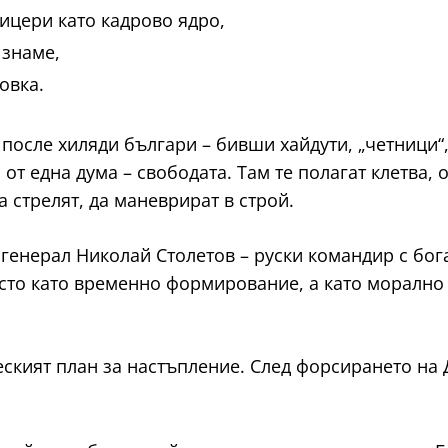
ицери като кадрово ядро,
 знаме,
овка.
после хиляди българи – бивши хайдути, „четници“,
т една дума – свободата. Там те полагат клетва,
а стрелят, да маневрират в строй.
 генерал Николай Столетов – руски командир с бог
сто като временно формирование, а като морално 
ският план за настъпление. След форсирането на Д