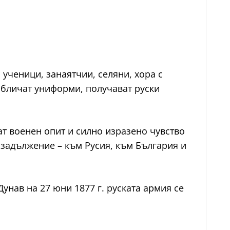
 ученици, занаятчии, селяни, хора с
 обличат униформи, получават руски
ат военен опит и силно изразено чувство
задължение – към Русия, към България и
унав на 27 юни 1877 г. руската армия се