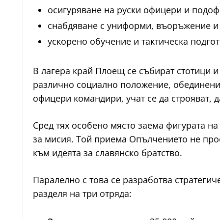
осигуряване на руски офицери и подоф
снабдяване с униформи, въоръжение и
ускорено обучение и тактическа подгот
В лагера край Плоещ се събират стотици и 
различно социално положение, обединени о
офицери командири, учат се да строяват, д
Сред тях особено място заема фигурата на
за мисия. Той приема Опълчението не про
към идеята за славянско братство.
Паралелно с това се разработва стратегиче
разделя на три отряда: