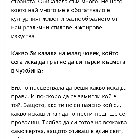
страната. Обикаляла съм много. Нещото,
което най много ме е обогатявало е
културният живот и разнообразието от
най-различни стилове и жанрове
изкуства.
Какво би казала на млад човек, който
сега иска да тръгне да си търси късмета
в чужбина?
Бих го посъветвала да реши какво иска да
прави. И по-скоро да се замисли кой е
той. Защото, ако ти не си наясно кой си,
какво искаш и как да го постигнеш, ще се
провалиш. Трябва да си готов на всякаква
саможертва, защото отиваш в един свят,