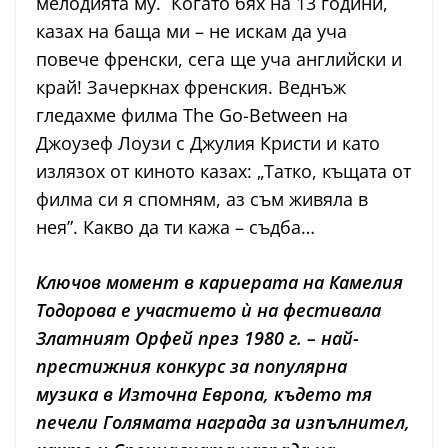
мелодията му. Когато бях на 13 години,
казах на баща ми – не искам да уча
повече френски, сега ще уча английски и
край! Зачеркнах френския. Веднъж
гледахме филма The Go-Between на
Джоузеф Лоузи с Джулия Кристи и като
излязох от киното казах: „Татко, къщата от
филма си я спомням, аз съм живяла в
нея”. Какво да ти кажа – съдба…
Ключов момент в кариерата на Камелия
Тодорова е участието ѝ на фестивала
Златният Орфей през 1980 г. – най-
престижния конкурс за популярна
музика в Източна Европа, където тя
печели Голямата награда за изпълнител,