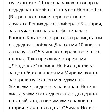
музикантите. 11 месеца чаках отговор на
подадената молба за статут от Home office
(Вътрешното министерство), но не
дочаках. Реших да се прибера в България,
за да участвам на джаз фестивала в
Банско. Когато се върнах на границата ми
създадоха проблем. Дадоха ми 10 дни, за
да напусна Обединеното кралство и аз се
върнах. Така приключи вторият ми
,,Лондонски“ период. Но бях щастлива,
защото бях с дъщеря ми Мириам, която
завърши музикален мениджмънт.
Живеехме заедно в една къща в Нотинг
хил, деляхме всекидневната с дъщерята
на хазяйката, а ние имахме спални на
втория етаж на къщата. Обичам Нотинг