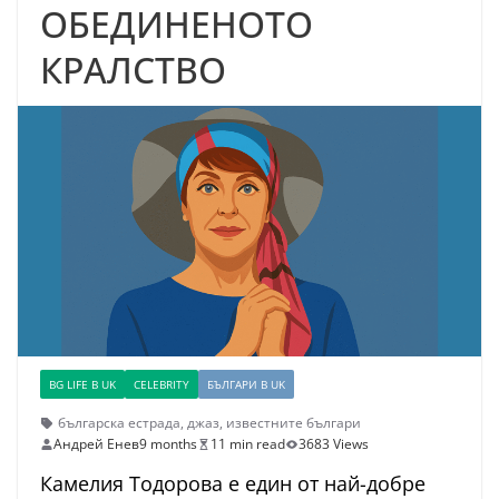
ОБЕДИНЕНОТО
КРАЛСТВО
BG LIFE В UK
CELEBRITY
БЪЛГАРИ В UK
българска естрада
,
джаз
,
известните българи
Андрей Енев
9 months
11 min read
3683 Views
Камелия Тодорова е един от най-добре