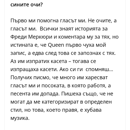
сините очи?
Първо ми помогна гласът ми. Не очите, а
гласът ми. Всички знаят историята за
Фреди Меркюри и коментара му за тях, но
истината е, че Queen първо чуха мой
запис, а едва след това се запознах с тях.
Аз им изпратих касета – тогава се
изпращаха касети. Ако си ги спомняш…
Получих писмо, че много им харесват
гласът ми и посоката, в която работя, а
песента им допада. Пишеха също, че не
могат да ме категоризират в определен
стил, но това, което правя, е хубава
музика.