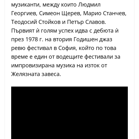
музиканти, между които Людмил
Георгиев, Симеон Щерев, Марио Станчев,
Теодосий Стойков и Петър Славов.
Първият ѝ голям успех идва с дебюта ѝ
през 1978 г. на втория Годишен джаз
ревю фестивал в София, който по това
време е един от водещите фестивали за
импровизирана музика на изток от
Желязната завеса.