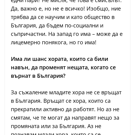
едни пари? Не мисля, че това е смисълът.
Да, важно е, но не е всичко! Изобщо, ние
трябва да се научим и като общество в
България, да бъдем по-социални и
съпричастни. На запад го има – може да е
лицемерно понякога, но го има!
Има ли шанс хората, които са били
навън, да променят нещата, когато се
върнат в България?
За съжаление младите хора не се връщат
в България. Връщат се хора, които са
прекратили активно да работят. Но аз не
смятам, че те могат да направят нещо за
промяната или за България. Аз не
познавам млади хора, които са се