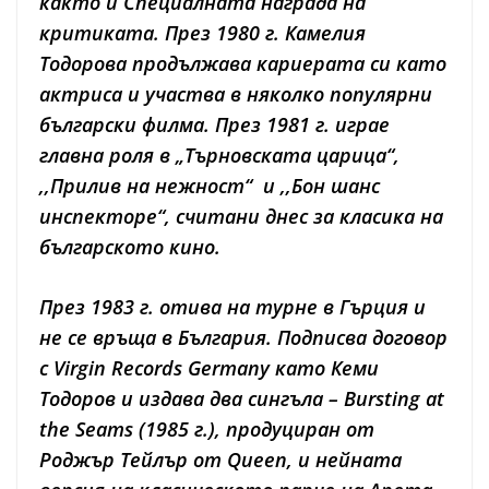
както и Специалната награда на
критиката.
През 1980 г. Камелия
Тодорова продължава кариерата си като
актриса и участва в няколко популярни
български филма. През 1981 г. играе
главна роля в „Търновската царица“,
,,Прилив на нежност“ и ,,Бон шанс
инспекторе“, считани днес за класика на
българското кино.
През 1983 г. отива на турне в Гърция и
не се връща в България. Подписва договор
с Virgin Records Germany като Кеми
Тодоров и издава два сингъла – Bursting at
the Seams (1985 г.), продуциран от
Роджър Тейлър от Queen, и нейната