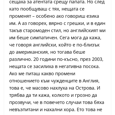
сещаха за атентата срещу папата. Но след
като пообщуваш с тях, нещата се
променят – особено ако говориш езика
им. А аз говорех, вярно с грешки, и в един
такъв старомоден стил, но английският ми
им беше симпатичен. Сега мога да кажа,
че говоря английски, който е по-близък
до американския, но тогава беше
различно. 20 години по-късно, през 2003,
нещата се засилиха в негативна посока.
Ако ме питаш какво промени
отношението към чужденците в Англия,
това е, че масово нахлуха на Острова. И
трябва да ти кажа, колкото и грозно да
прозвучи, че в повечето случаи това бяха
невъзпитани и нахални хора. Ето това не