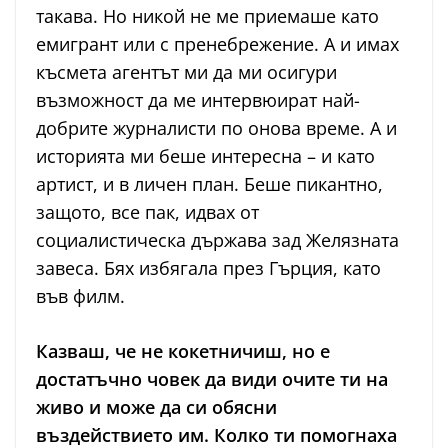
такава. Но никой не ме приемаше като
емигрант или с пренебрежение. А и имах
късмета агентът ми да ми осигури
възможност да ме интервюират най-
добрите журналисти по онова време. А и
историята ми беше интересна – и като
артист, и в личен план. Беше пикантно,
защото, все пак, идвах от
социалистическа държава зад Желязната
завеса. Бях избягала през Гърция, като
във филм.
Казваш, че не кокетничиш, но е
достатъчно човек да види очите ти на
живо и може да си обясни
въздействието им. Колко ти помогнаха