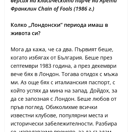
версия на класическото парче на Арeта
Франклин Chain of Fools (1986 г.)
Колко „Лондонски“ периода имаш в
живота си?
Мога да кажа, че са два. Първият беше,
когато избягах от България. Беше през
септември 1983 година, а през декември
вече бях в Лондон. Тогава отидох с мъжа
ми. Аз още бях с италианския паспорт, с
който успях да мина на запад. Дойдох, за
да се запозная с Лондон. Беше любов от
пръв поглед. Обиколихме всички
известни клубове, популярни места и
исторически забележителности. Разбира
се, използвахме времето, за да създам