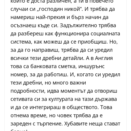
който е доста различен, a ти в повечето
случаи си „господин никой“. И трябва да
намериш най-прекия и бърз начин да
осъзнаеш къде си. Задължително трябва
да разбереш как функционира социалната
система, как можеш да се приобщиш. Но,
за да го направиш, трябва да си уредил
всички тези дребни детайли. А в Англия
това са банковата сметка, иншурънс
номер, за да работиш. И, когато си уредил
тези дребни, но много важни
подробности, идва моментът да отвориш
сетивата си за културата на тази държава
и да се интегрираш в обществото. Това
отнема време, но човек трябва да е
зареден с търпение. Хубавите неща стават