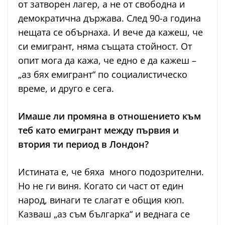
от затворен лагер, а не от свободна и
демократична държава. След 90-а година
нещата се обърнаха. И вече да кажеш, че
си емигрант, няма същата стойност. От
опит мога да кажа, че едно е да кажеш –
„аз бях емигрант“ по социалистическо
време, и друго е сега.
Имаше ли промяна в отношението към
теб като емигрант между първия и
втория ти период в Лондон?
Истината е, че бяха много подозрителни.
Но не ги виня. Когато си част от един
народ, винаги те слагат е общия кюп.
Казваш „аз съм българка“ и веднага се