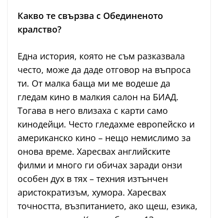
Какво те свързва с Обединеното
кралство?
Една история, която не съм разказвала
често, може да даде отговор на въпроса
ти. От малка баща ми ме водеше да
гледам кино в малкия салон на БИАД.
Тогава в него влизаха с карти само
кинодейци. Често гледахме европейско и
американско кино – нещо немислимо за
онова време. Харесвах английските
филми и много ги обичах заради онзи
особен дух в тях – техния изтънчен
аристократизъм, хумора. Харесвах
точността, възпитанието, ако щеш, езика,