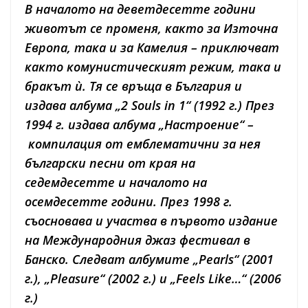
В началото на деветдесетте години
животът се променя, както за Източна
Европа, така и за Камелия – приключват
както комунистическият режим, така и
бракът ѝ. Тя се връща в България и
издава албума „2 Souls in 1“ (1992 г.) През
1994 г. издава албума „Настроение“
–
компилация от емблематични за нея
български песни от края на
седемдесетте и началото на
осемдесетте години. През 1998 г.
съосновава и участва в първото издание
на Международния джаз фестивал в
Банско. Следват албумите „Pearls“ (2001
г.), „Pleasure“ (2002 г.) и „Feels Like…“ (2006
г.)