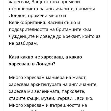
харесвам, Защото това промени
отношението на англичаните, промени
Лондон, промени много и
Великобритания. Засили също и
подозрителността на британците към
чужденците и доведе до Брекзит, който аз
не разбирам.
Каза какво не харесваш, а какво
харесваш в Лондон?
Много харесвам маниера на живот,
харесвам архитектурата на англичаните,
харесва ми зеленината, парковете,
старите къщи, музеи, църкви… всичко.
Много харесвам и вътрешността на