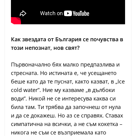
Как звездата от България се почувства в
този непознат, нов свят?
Първоначално бях малко предпазлива и
стресната. Но истината е, че усещането
беше като да те пуснат, както казват, в „Ice
cold water“. Ние му казваме „в дълбоки
води“. Никой не се интересува каква си
била там. Ти трябва да започнеш от нула
и да се докажеш. Но аз се справях. Ставах
симпатична на всички, а не съм кокетка –
никога не съм се възприемала като