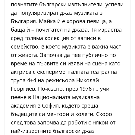
познатите български изпълнители, успели
да популяризират джаз музиката в
България. Майка ѝ e хорова певица, а
баща ѝ – почитател на джаза. Tя израства
сред голяма колекция от записи в
семейство, в което музиката е важна част
от живота. Започва да пее публично по
време на първите си изяви на сцена като
актриса с експерименталната театрална
трупа 4+4 на режисьора Николай
Георгиев. По-късно, през 1976 г., учи
пеене в Националната музикална
академия в София, където среща
бъдещите си ментори и колеги. Скоро
след това започва да работи с някои от
най-известните български джаз