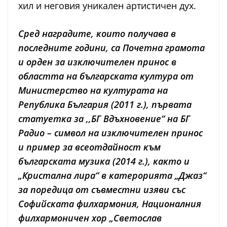
хил и неговия уникален артистичен дух.
Сред наградите, които получава в
последните години, са Почетна грамота
и орден за изключителeн принос в
областта на българската култура от
Министерство на културата на
Република България (2011 г.), първата
статуетка за ,,БГ Вдъхновение“ на БГ
Радио – символ на изключителен принос
и пример за всеотдайност към
българската музика (2014 г.), както и
„Кристална лира“ в катерорията „Джаз“
за поредица от съвместни изяви със
Софийската филхармония, Националния
филхармоничен хор „Светослав