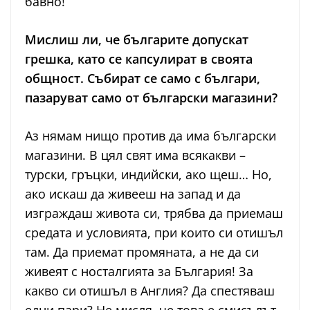
бавно!
Мислиш ли, че българите допускат
грешка, като се капсулират в своята
общност. Събират се само с българи,
пазаруват само от български магазини?
Аз нямам нищо против да има български
магазини. В цял свят има всякакви –
турски, гръцки, индийски, ако щеш… Но,
ако искаш да живееш на запад и да
изграждаш живота си, трябва да приемаш
средата и условията, при които си отишъл
там. Да приемат промяната, а не да си
живеят с носталгията за България! За
какво си отишъл в Англия? Да спестяваш