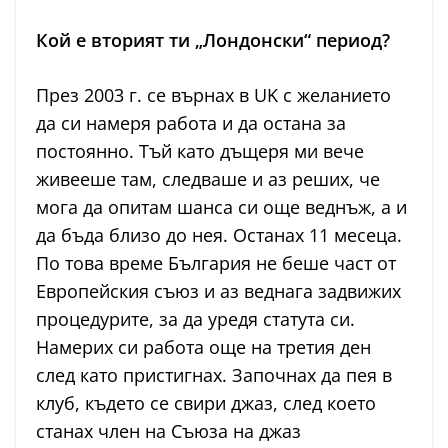
Кой е вторият ти „Лондонски“ период?
През 2003 г. се върнах в UK с желанието
да си намеря работа и да остана за
постоянно. Тъй като дъщеря ми вече
живееше там, следваше и аз реших, че
мога да опитам шанса си още веднъж, а и
да бъда близо до нея. Останах 11 месеца.
По това време България не беше част от
Европейския съюз и аз веднага задвижих
процедурите, за да уредя статута си.
Намерих си работа още на третия ден
след като пристигнах. Започнах да пея в
клуб, където се свири джаз, след което
станах член на Съюза на джаз