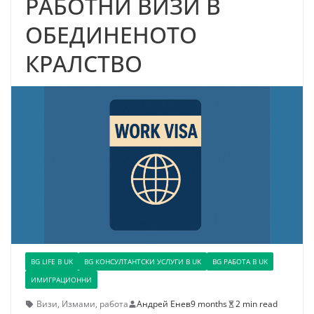
РАБОТНИ ВИЗИ В
ОБЕДИНЕНОТО
КРАЛСТВО
BG LIFE В UK
BG КОНСУЛТАНТСКИ УСЛУГИ В UK
BG РАБОТА В UK
ИМИГРАЦИОННИ
Визи
,
Измами
,
работа
Андрей Енев
9 months
2 min read