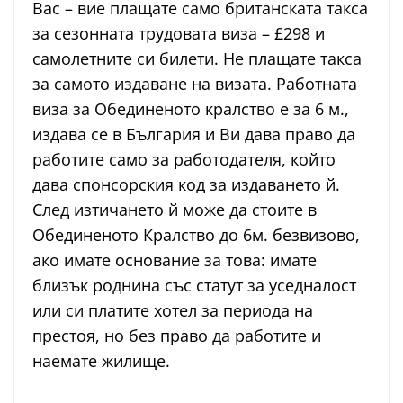
Вас – вие плащате само британската такса
за сезонната трудовата виза – £298 и
самолетните си билети. Не плащате такса
за самото издаване на визата. Работната
виза за Обединеното кралство е за 6 м.,
издава се в България и Ви дава право да
работите само за работодателя, който
дава спонсорския код за издаването й.
След изтичането й може да стоите в
Обединеното Кралство до 6м. безвизово,
ако имате основание за това: имате
близък роднина със статут за уседналост
или си платите хотел за периода на
престоя, но без право да работите и
наемате жилище.