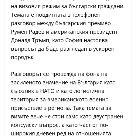
на визовия режим за български граждани.
Темата е повдигната в телефонен
разговор между българския премиер
Румен Радев и американския президент
Доналд Тръмп, като София настоява
въпросът да бъде разгледан в ускорен
порядък.
Разговорът се провежда на фона на
засиленото значение на България като
съюзник в НАТО и като логистична
територия за американското военно
присъствие в региона. Така темата за
визите вече не стои само като двустранен
консулски въпрос, а като част от по-
широкия дневен ред на отношенията