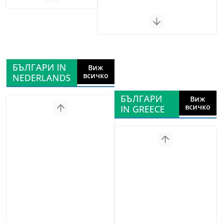
БЪЛГАРИ IN
Виж
всичко
NEDERLANDS
БЪЛГАРИ
Виж
всичко
IN GREECE