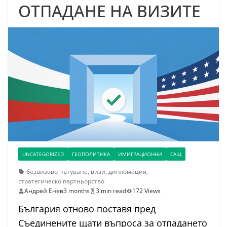
ОТПАДАНЕ НА ВИЗИТЕ
UNCATEGORIZED
ГЕОПОЛИТИКА
ИМИГРАЦИОННИ
САЩ
безвизово пътуване
,
визи
,
дипломация
,
стратегическо партньорство
Андрей Енев
3 months
3 min read
172 Views
България отново поставя пред
Съединените щати въпроса за отпадането