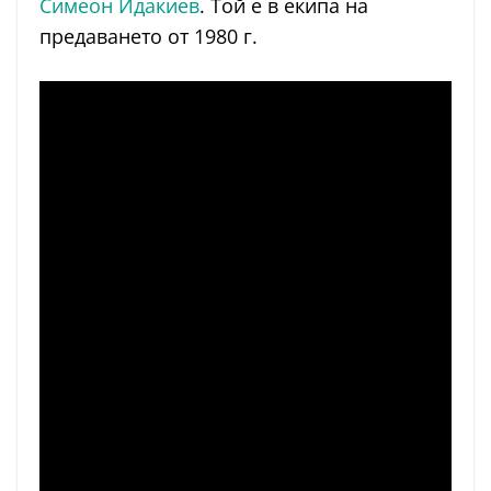
Симеон Идакиев
. Той е в екипа на
предаването от 1980 г.