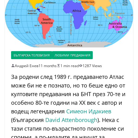
БЪЛГАРСКА ТЕЛЕВИЗИЯ
ЛЮБИМИ ПРЕДАВАНИЯ
Андрей Енев
11 months
1 min read
1287 Views
За родени след 1989 г. предаването Атлас
може би не е познато, но то беше едно от
култовите предавания на БНТ през 70-те и
особено 80-те години на XX век с автор и
водещ легендарния
Симеон Идакиев
(българския
David Attenborough
). Нека с
тази статия по-възрастното поколение си
спомни, а по-младите да научат за