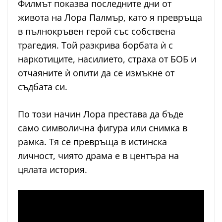
Филмът показва последните дни от
живота на Лора Палмър, като я превръща
в пълнокръвен герой със собствена
трагедия. Той разкрива борбата ѝ с
наркотиците, насилието, страха от БОБ и
отчаяните ѝ опити да се измъкне от
съдбата си.
По този начин Лора престава да бъде
само символична фигура или снимка в
рамка. Тя се превръща в истинска
личност, чиято драма е в центъра на
цялата история.