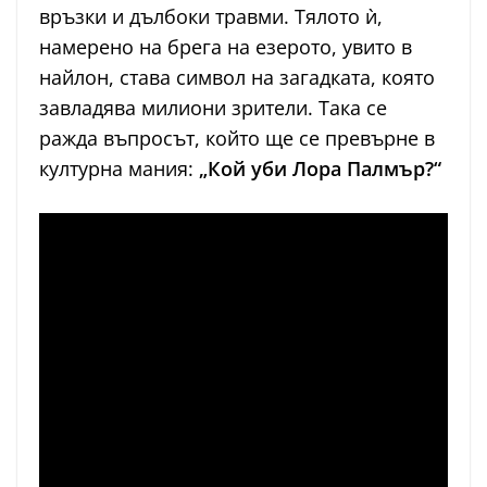
връзки и дълбоки травми. Тялото ѝ,
намерено на брега на езерото, увито в
найлон, става символ на загадката, която
завладява милиони зрители. Така се
ражда въпросът, който ще се превърне в
културна мания:
„Кой уби Лора Палмър?“