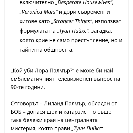
включително
„Desperate Housewives“
,
„Veronica Mars“
и дори съвременни
хитове като
„Stranger Things“
, използват
формулата на
„Туин Пийкс“
: загадка,
която крие не само престъпление, но и
тайни на общността.
„Кой уби Лора Палмър?“ е може би най-
емблематичният телевизионен въпрос на
90-те години.
Отговорът – Лиланд Палмър, обладан от
БОБ – донася шок и катарзис, но също
така бележи края на централната
мистерия, която прави
„Туин Пийкс“