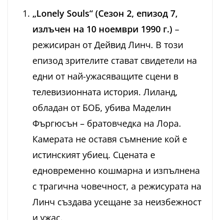
„Lonely Souls“ (Сезон 2, епизод 7,
излъчен на 10 ноември 1990 г.)
–
режисиран от Дейвид Линч. В този
епизод зрителите стават свидетели на
едни от най-ужасяващите сцени в
телевизионната история. Лиланд,
обладан от БОБ, убива Маделин
Фъргюсън – братовчедка на Лора.
Камерата не оставя съмнение кой е
истинският убиец. Сцената е
едновременно кошмарна и изпълнена
с трагична човечност, а режисурата на
Линч създава усещане за неизбежност
и ужас.