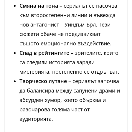
Смяна на тона
– сериалът се насочва
към второстепенни линии и въвежда
нов антагонист – Уиндъм Ърл. Тези
сюжети обаче не предизвикват
същото емоционално въздействие.
Спад в рейтингите
– зрителите, които
са следили историята заради
мистерията, постепенно се отдръпват.
Творческо лутане
– сериалът започва
да балансира между сапунени драми и
абсурден хумор, което обърква и
разочарова голяма част от
аудиторията.