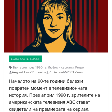
БЪЛГАРСКА ТЕЛЕВИЗИЯ
България през 1990-те
,
Любими сериали
,
Ретро
Андрей Енев
11 months
7 min read
2003 Views
Началото на 90-те години бележи
повратен момент в телевизионната
история. През април 1990 г. зрителите на
американската телевизия ABC стават
свидетели на премиерата на сериал,