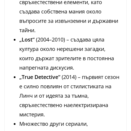
свръхестествени елементи, като
създава собствена мания около
въпросите за извънземни и държавни
тайни.
„Lost“
(2004–2010) – създава цяла
култура около нерешени загадки,
които държат зрителите в постоянна
напрегната дискусия.
„True Detective“
(2014) – първият сезон
е силно повлиян от стилистиката на
Линч и от идеята за тъмна,
свръхестествено наелектризирана
мистерия.
Множество други сериали,