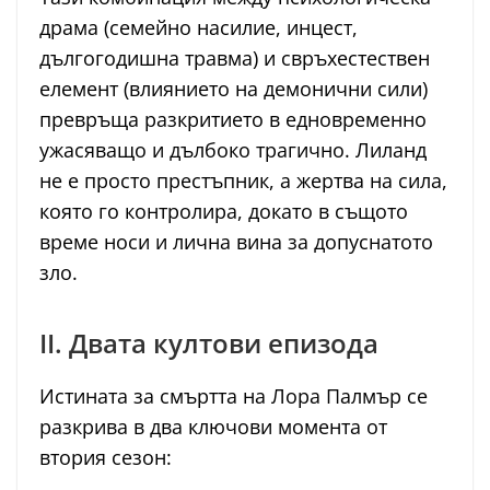
драма (семейно насилие, инцест,
дългогодишна травма) и свръхестествен
елемент (влиянието на демонични сили)
превръща разкритието в едновременно
ужасяващо и дълбоко трагично. Лиланд
не е просто престъпник, а жертва на сила,
която го контролира, докато в същото
време носи и лична вина за допуснатото
зло.
II. Двата култови епизода
Истината за смъртта на Лора Палмър се
разкрива в два ключови момента от
втория сезон: