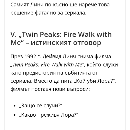
Самият Линч по-късно ще нарече това
решение фатално за сериала.
V. „Twin Peaks: Fire Walk with
Me“ – истинският отговор
През 1992 г. Дейвид Линч снима филма
„Twin Peaks: Fire Walk with Me“
, който служи
като предистория на събитията от
сериала. Вместо да пита „Кой уби Лора?“,
филмът поставя нови въпроси:
„Защо се случи?“
„Какво преживя Лора?“