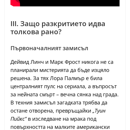
III. Защо разкритието идва
толкова рано?
Първоначалният замисъл
Дейвид Линч и Марк Фрост никога не са
планирали мистерията да бъде изцяло
решена. За тях Лора Палмър е била
централният пулс на сериала, а въпросът
за нейната смърт – вечна сянка над града.
В техния замисъл загадката трябва да
остане отворена, превръщайки
„Туин
Пийкс“
в изследване на мрака под
повърхността на малките американски