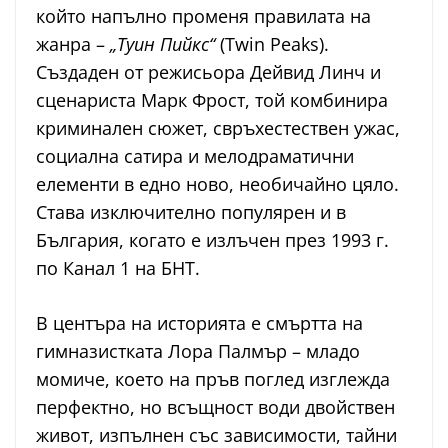
който напълно променя правилата на
жанра –
„Туин Пийкс“
(Twin Peaks).
Създаден от режисьора Дейвид Линч и
сценариста Марк Фрост, той комбинира
криминален сюжет, свръхестествен ужас,
социална сатира и мелодраматични
елементи в едно ново, необичайно цяло.
Става изключително популярен и в
България, когато е излъчен през 1993 г.
по Канал 1 на БНТ.
В центъра на историята е смъртта на
гимназистката Лора Палмър – младо
момиче, което на пръв поглед изглежда
перфектно, но всъщност води двойствен
живот, изпълнен със зависимости, тайни