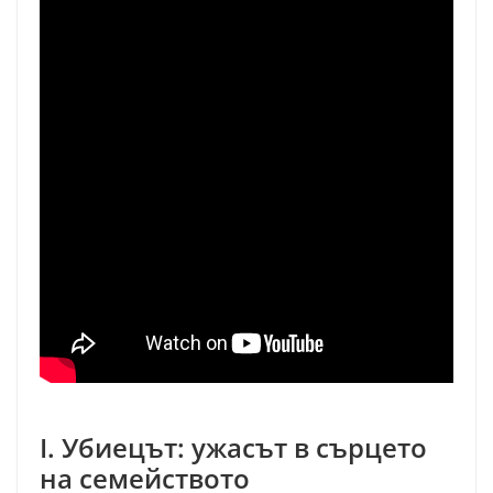
I. Убиецът: ужасът в сърцето
на семейството