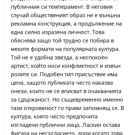
публичния си темперамент. В неговия
случай общественият образ не е външна
рекламна конструкция, а продължение на
една силно изразена личност. Това
обяснява защо той трудно се побира в
меките формати на популярната култура.
Той не е удобна звезда, а неспокоен
артист, който носи конфликтност и извън
ролите си. Подобен тип присъствие има
цена, защото публиката често наказва
онези, които не се вписват в очакванията
за сдържаност. Но същевременно именно
тази откровеност го прави запомнящ се. В
култура, която често предпочита
изгладени публични лица, Ласкин остава
фигура на несъгласието, дори когато това