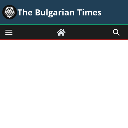
Skip
The Bulgarian Times
to
content