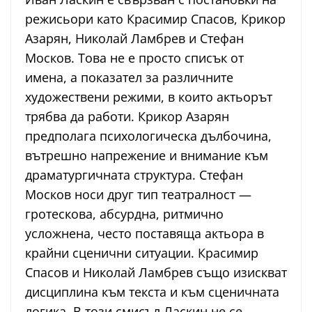
режисьори като Красимир Спасов, Крикор
Азарян, Николай Ламбрев и Стефан
Москов. Това не е просто списък от
имена, а показател за различните
художествени режими, в които актьорът
трябва да работи. Крикор Азарян
предполага психологическа дълбочина,
вътрешно напрежение и внимание към
драматургичната структура. Стефан
Москов носи друг тип театралност —
гротескова, абсурдна, ритмично
усложнена, често поставяща актьора в
крайни сценични ситуации. Красимир
Спасов и Николай Ламбрев също изискват
дисциплина към текста и към сценичната
логика. В този смисъл Ласкин не се