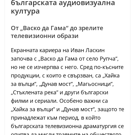
българската аудиовизуална
култура
От „Васко да Гама“ до зрелите
телевизионни образи
Екранната кариера на Иван Ласкин
започва с „Васко да Гама от село Рупча“,
но не се изчерпва с него. Сред по-късните
продукции, с които е свързван, са „Хайка
за вълци“, „Дунав мост“, „Магьосници“,
„Стъклената река“ и други български
филми и сериали. Особено важни са
„Хайка за вълци“ и „Дунав мост“, защото те
принадлежат към период, в който
българската телевизионна драматургия се
опитва да мисли травмите на обществото