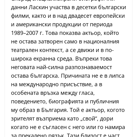
данни Ласкин участва в десетки български
филми, както и в над двадесет европейски
и американски продукции от периода
1989–2007 г. Това показва актьор, който
не остава затворен само в националния
театрален контекст, а се движи и в по-
широка екранна среда. Въпреки това
неговата най-силна разпознаваемост
остава българска. Причината не е в липса
на международно присъствие, а в
особената връзка между гласа,
поведението, биографията и публичния
му образ в България. Той е актьор, когото
зрителят възприема като „свой“, дори
когато не е съгласен с него или го намира
за прекалено рязък. Тази близост е част