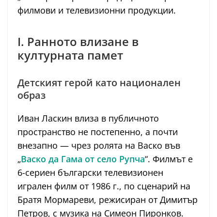
филмови и телевизионни продукции.
I. Ранното влизане в
културната памет
Детският герой като национален
образ
Иван Ласкин влиза в публичното
пространство не постепенно, а почти
внезапно — чрез ролята на Васко във
„
Васко да Гама от село Рупча
“. Филмът е
6-сериен български телевизионен
игрален филм от 1986 г., по сценарий на
Братя Мормареви, режисиран от Димитър
Петров, с музика на Симеон Пиронков.