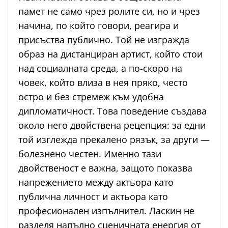
памет не само чрез ролите си, но и чрез
начина, по който говори, реагира и
присъства публично. Той не изгражда
образ на дистанциран артист, който стои
над социалната среда, а по-скоро на
човек, който влиза в нея пряко, често
остро и без стремеж към удобна
дипломатичност. Това поведение създава
около него двойствена рецепция: за едни
той изглежда прекалено рязък, за други —
болезнено честен. Именно тази
двойственост е важна, защото показва
напрежението между актьора като
публична личност и актьора като
професионален изпълнител. Ласкин не
разделя напълно сценичната енергия от