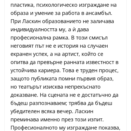
пластика, психологическо изграждане на
образа и умение за работа в ансамбъл.
При Ласкин образованието не заличава
индивидуалността му, а ѝ дава
професионална рамка. В този смисъл
неговият път не е история на случаен
екранен успех, а на артист, който се
опитва да превърне ранната известност в
устойчива кариера. Това е труден процес,
защото публиката помни първия образ,
но театърът изисква непрекъснато
доказване. На сцената не е достатъчно да
бъдеш разпознаваем; трябва да бъдеш
убедителен всяка вечер. Ласкин
преминава именно през този изпит.
Професионалното му изграждане показва,