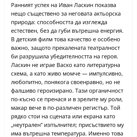
Ранният успех на Иван Ласкин показва
нещо съществено за неговата актьорска
природа: способността да изглежда
естествен, без да губи вътрешна енергия.
В детския филм това качество е особено
важно, защото прекалената театралност
би разрушила убедителността на героя.
Ласкин не играе Васко като литературна
схема, а като живо момче — импулсивно,
любопитно, понякога своенравно, но не
фалшиво героизирано. Тази органичност
по-късно се пренася и в зрелите му роли,
макар вече в по-различен регистър. Той
рядко стои на сцената или екрана като
„неутрален“ изпълнител; присъствието му
има вътрешна температура. Именно това