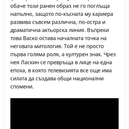
обаче този ранен образ не го поглъща
напълно, защото по-късната му кариера
развива съвсем различна, по-остра и
драматична актьорска линия. Въпреки
това Васко остава началната точка на
неговата митология. Той е не просто
първа голяма роля, а културен знак. Чрез
нея Ласкин се превръща в лице на една
епоха, в която телевизията все още има
силата да създава общи национални
спомени.