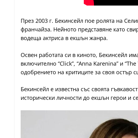
През 2003 г. Бекинсейл пое ролята на Сел
франчайза. Нейното представяне като свир
водеща актриса в екшън жанра.
Освен работата си в киното, Бекинсейл им
включително “Click”, “Anna Karenina” и “Th
одобрението на критиците за своя остър с
Бекинсейл е известна със своята гъвкавост
исторически личности до екшън герои и се