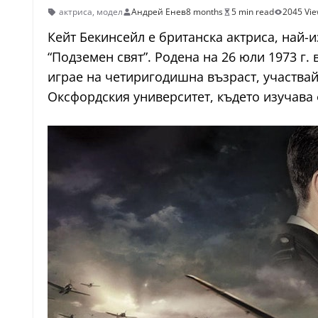
актриса
,
модел
Андрей Енев
8 months
5 min read
2045 Vi
Кейт Бекинсейл е британска актриса, най-и
“Подземен свят”. Родена на 26 юли 1973 г.
играе на четиригодишна възраст, участва
Оксфордския университет, където изучава 