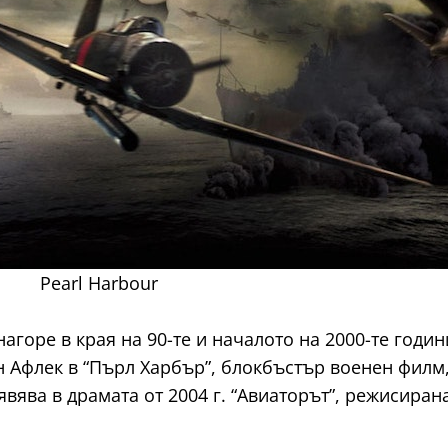
Pearl Harbour
агоре в края на 90-те и началото на 2000-те годин
ен Афлек в “Пърл Харбър”, блокбъстър военен филм
явява в драмата от 2004 г. “Авиаторът”, режисиран