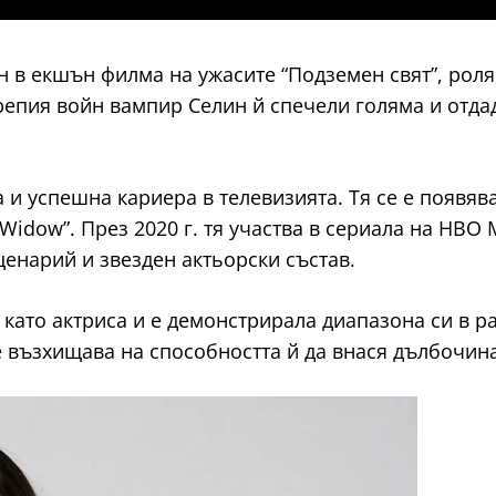
ин в екшън филма на ужасите “Подземен свят”, роля
епия войн вампир Селин й спечели голяма и отдад
а и успешна кариера в телевизията. Тя се е появя
e Widow”. През 2020 г. тя участва в сериала на HBO 
ценарий и звезден актьорски състав.
 като актриса и е демонстрирала диапазона си в ра
 възхищава на способността й да внася дълбочина 