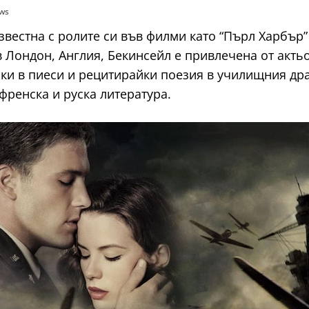
ews
звестна с ролите си във филми като “Пърл Харбър” 
 в Лондон, Англия, Бекинсейл е привлечена от акть
йки в пиеси и рецитирайки поезия в училищния др
френска и руска литература.