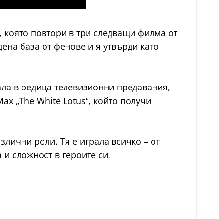
, която повтори в три следващи филма от
ена база от фенове и я утвърди като
вала в редица телевизионни предавания,
Max „The White Lotus“, който получи
злични роли. Тя е играла всичко – от
и сложност в героите си.