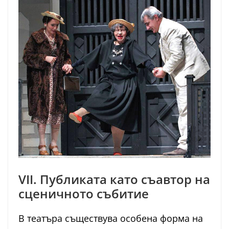
VII. Публиката като съавтор на
сценичното събитие
В театъра съществува особена форма на