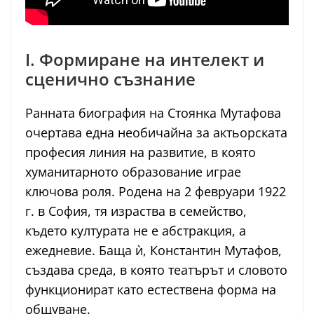
I. Формиране на интелект и
сценично съзнание
Ранната биография на Стоянка Мутафова
очертава една необичайна за актьорската
професия линия на развитие, в която
хуманитарното образование играе
ключова роля. Родена на 2 февруари 1922
г. в София, тя израства в семейство,
където културата не е абстракция, а
ежедневие. Баща ѝ, Константин Мутафов,
създава среда, в която театърът и словото
функционират като естествена форма на
общуване.