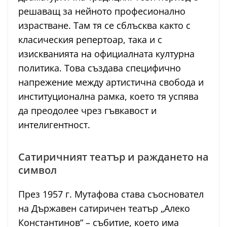
решаващ за нейното професионално
израстване. Там тя се сблъсква както с
класическия репертоар, така и с
изискванията на официалната културна
политика. Това създава специфично
напрежение между артистична свобода и
институционална рамка, което тя успява
да преодолее чрез гъвкавост и
интелигентност.
Сатиричният театър и раждането на
символ
През 1957 г. Мутафова става съосновател
на Държавен сатиричен театър „Алеко
Константинов“ – събитие, което има