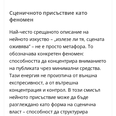
Сценичното присъствие като
феномен
Най-често срещаното описание на
нейното изкуство – „излезе ли тя, сцената
оживява“ – не е просто метафора. То
обозначава конкретен феномен:
способността да концентрира вниманието
на публиката чрез минимални средства.
Тази енергия не произтича от външна
експресивност, а от вътрешна
концентрация и контрол. В този смисъл
нейното присъствие може да бъде
разглеждано като форма на сценична
власт – способност да структурира