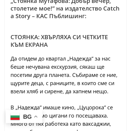
„Стоянка Мутафова: Добър вечер,
столетие мое!” на издателство Catch
a Story – КАС Пъблишинг:
СТОЯНКА: ХВЪРЛЯХА СИ ЧЕТКИТЕ
КЪМ ЕКРАНА
Да отидем до квартал „Надежда“ за нас
беше нечувана екскурзия, сякаш ще
посетим друга планета. Събираме се ние,
щурите деца, с раниците, в които сме си
взели хляб и сирене, да хапнем нещо.
В „Надежда“ имаше кино, „Цуцорока“ се
казваше, само цигани го посещаваха.
BG
Много от тях работеха като ваксаджии,