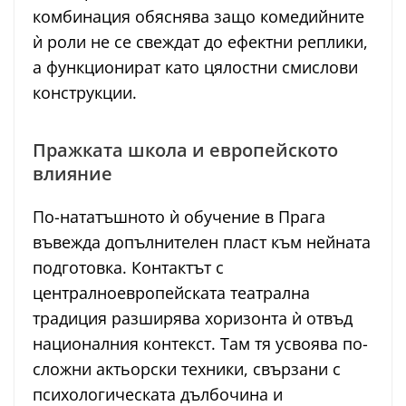
комбинация обяснява защо комедийните
ѝ роли не се свеждат до ефектни реплики,
а функционират като цялостни смислови
конструкции.
Пражката школа и европейското
влияние
По-нататъшното ѝ обучение в Прага
въвежда допълнителен пласт към нейната
подготовка. Контактът с
централноевропейската театрална
традиция разширява хоризонта ѝ отвъд
националния контекст. Там тя усвоява по-
сложни актьорски техники, свързани с
психологическата дълбочина и