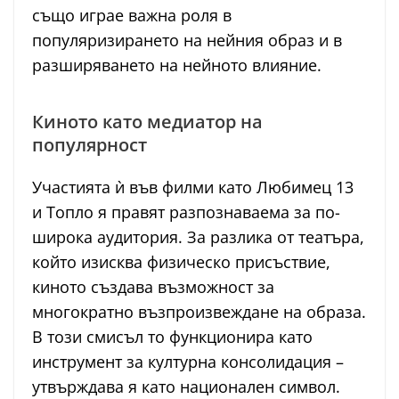
също играе важна роля в
популяризирането на нейния образ и в
разширяването на нейното влияние.
Киното като медиатор на
популярност
Участията ѝ във филми като Любимец 13
и Топло я правят разпознаваема за по-
широка аудитория. За разлика от театъра,
който изисква физическо присъствие,
киното създава възможност за
многократно възпроизвеждане на образа.
В този смисъл то функционира като
инструмент за културна консолидация –
утвърждава я като национален символ.