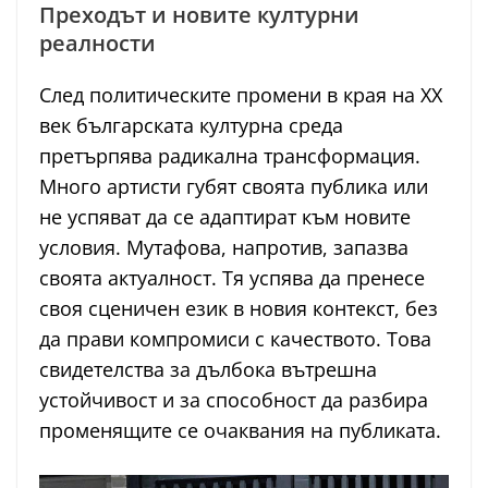
Преходът и новите културни
реалности
След политическите промени в края на XX
век българската културна среда
претърпява радикална трансформация.
Много артисти губят своята публика или
не успяват да се адаптират към новите
условия. Мутафова, напротив, запазва
своята актуалност. Тя успява да пренесе
своя сценичен език в новия контекст, без
да прави компромиси с качеството. Това
свидетелства за дълбока вътрешна
устойчивост и за способност да разбира
променящите се очаквания на публиката.