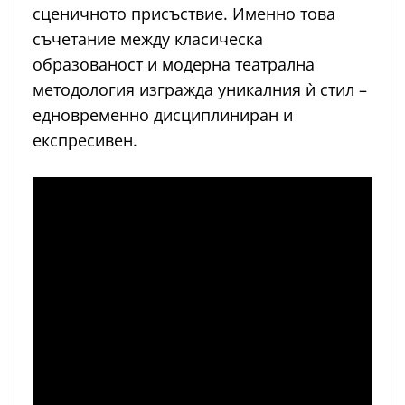
сценичното присъствие. Именно това
съчетание между класическа
образованост и модерна театрална
методология изгражда уникалния ѝ стил –
едновременно дисциплиниран и
експресивен.