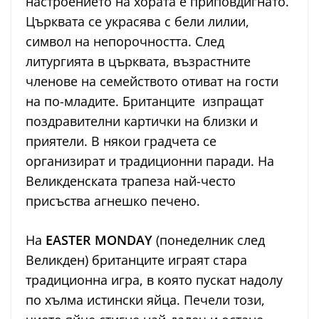
настроението на хората е приповдигнато.
Църквата се украсява с бели лилии,
символ на непорочността. След
литургията в църквата, възрастните
членове на семейството отиват на гости
на по-младите. Британците изпращат
поздравителни картички на близки и
приятели. В някои градчета се
организират и традиционни паради. На
Великденската трапеза най-често
присъства агнешко печено.
На
EASTER MONDAY
(понеделник след
Великден) британците играят стара
традиционна игра, в която пускат надолу
по хълма истински яйца. Печели този,