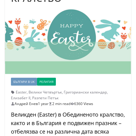
БЪЛГАРИ В UK
РЕЛИГИЯ
Easter
,
Велики Четвъртък
,
Григориански календар
,
Елизабет II
,
Разпети Петък
Андрей Енев
1 year
2 min read
6360 Views
Великден (Easter) в Обединеното кралство,
както и в България е подвижен празник –
отбелязва се на различна дата всяка