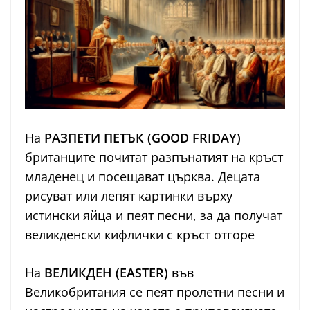
На
РАЗПЕТИ ПЕТЪК (GOOD FRIDAY)
британците почитат разпънатият на кръст
младенец и посещават църква. Децата
рисуват или лепят картинки върху
истински яйца и пеят песни, за да получат
великденски кифлички с кръст отгоре
На
ВЕЛИКДЕН
(EASTER)
във
Великобритания се пеят пролетни песни и