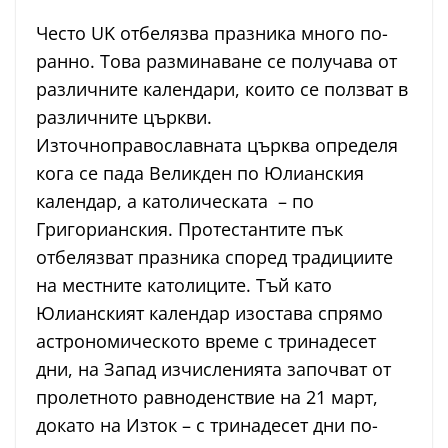
Често UK отбелязва празника много по-
ранно. Това разминаване се получава от
различните календари, които се ползват в
различните църкви.
Източноправославната църква определя
кога се пада Великден по Юлианския
календар, а католическата – по
Григорианския. Протестантите пък
отбелязват празника според традициите
на местните католиците. Тъй като
Юлианският календар изостава спрямо
астрономическото време с тринадесет
дни, на Запад изчисленията започват от
пролетното равноденствие на 21 март,
докато на Изток – с тринадесет дни по-