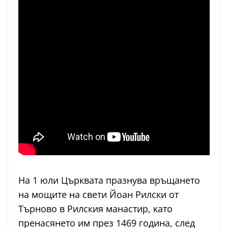
На 1 юли Църквата празнува връщането
на мощите на свети Йоан Рилски от
Търново в Рилския манастир, като
пренасянето им през 1469 година, след