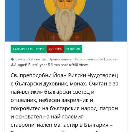
БЪЛГАРСКА ИСТОРИЯ
КУЛТУРА
РЕЛИГИЯ
Български светци
,
Православие
,
Първо Българско Царство
Андрей Енев
1 year
6 min read
948 Views
Св. преподобни Йоан Рилски Чудотворец
е български духовник, монах. Считан е за
най-великия български светец и
отшелник, небесен закрилник и
покровител на българския народ, патрон
и основател на най-големия
ставропигиален манастир в България –