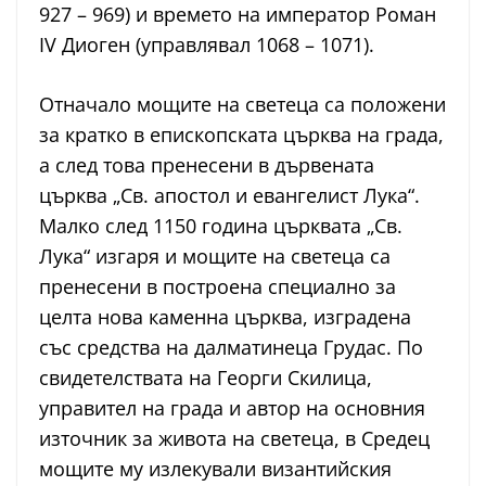
927 – 969) и времето на император Роман
IV Диоген (управлявал 1068 – 1071).
Отначало мощите на светеца са положени
за кратко в епископската църква на града,
а след това пренесени в дървената
църква „Св. апостол и евангелист Лука“.
Малко след 1150 година църквата „Св.
Лука“ изгаря и мощите на светеца са
пренесени в построена специално за
целта нова каменна църква, изградена
със средства на далматинеца Грудас. По
свидетелствата на Георги Скилица,
управител на града и автор на основния
източник за живота на светеца, в Средец
мощите му излекували византийския