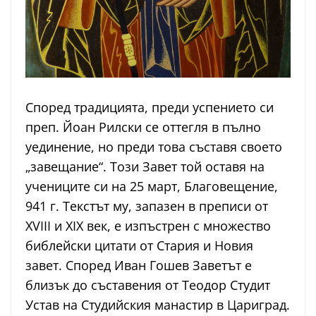
Според традицията, преди успението си
преп. Йоан Рилски се оттегля в пълно
уединение, но преди това съставя своето
„завещание“. Този Завет той оставя на
учениците си на 25 март, Благовещение,
941 г. Текстът му, запазен в преписи от
XVIII и XIX век, е изпъстрен с множество
библейски цитати от Стария и Новия
завет. Според Иван Гошев Заветът е
близък до съставения от Теодор Студит
Устав на Студийския манастир в Цариград.