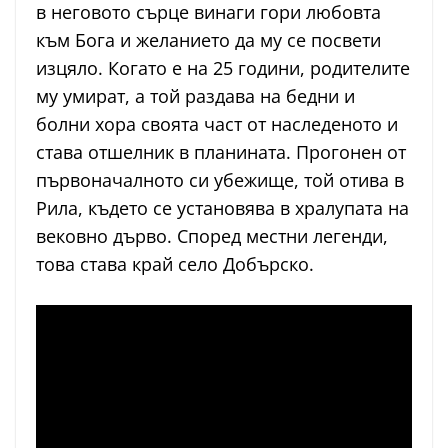
в неговото сърце винаги гори любовта
към Бога и желанието да му се посвети
изцяло. Когато е на 25 години, родителите
му умират, а той раздава на бедни и
болни хора своята част от наследеното и
става отшелник в планината. Прогонен от
първоначалното си убежище, той отива в
Рила, където се установява в хралупата на
вековно дърво. Според местни легенди,
това става край село Добърско.