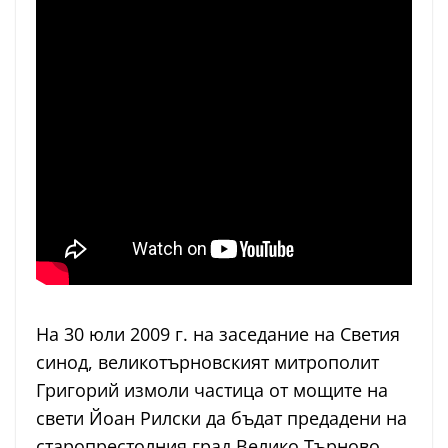
На 30 юли 2009 г. на заседание на Светия
синод, великотърновският митрополит
Григорий измоли частица от мощите на
свети Йоан Рилски да бъдат предадени на
старопрестолния град Велико Търново.