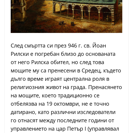
След смъртта си през 946 г. св. Йоан
Рилски е погребан близо до основаната
от него Рилска обител, но след това
мощите му са пренесени в Средец, където
дълго време играят централна роля в
религиозния живот на града. Пренасянето
на мощите, което традиционно се
отбелязва на 19 октомври, не е точно
датирано, като различни изследователи
го отнасят между последните години от
управлението на цар Петър I (управлявал