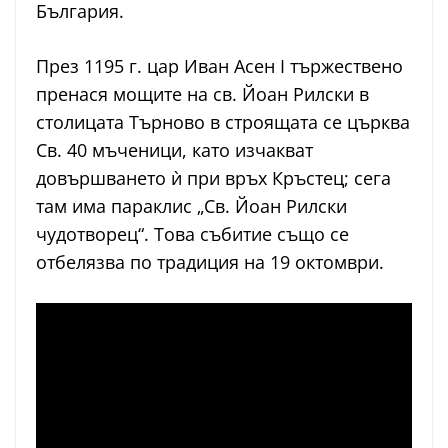
България.
През 1195 г. цар Иван Асен I тържествено
пренася мощите на св. Йоан Рилски в
столицата Търново в строящата се църква
Св. 40 мъченици, като изчакват
довършването ѝ при връх Кръстец; сега
там има параклис „Св. Йоан Рилски
чудотворец“. Това събитие също се
отбелязва по традиция на 19 октомври.