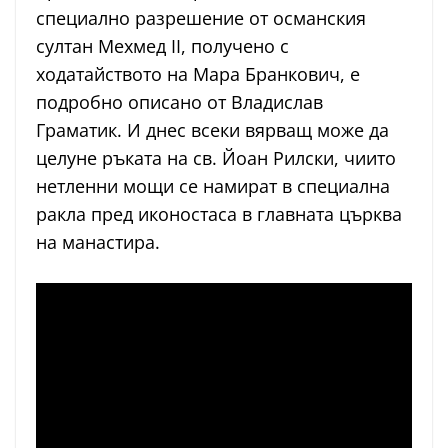
специално разрешение от османския
султан Мехмед II, получено с
ходатайството на Мара Бранкович, е
подробно описано от Владислав
Граматик. И днес всеки вярващ може да
целуне ръката на св. Йоан Рилски, чиито
нетленни мощи се намират в специална
ракла пред иконостаса в главната църква
на манастира.