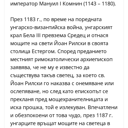
император Мануил I Комнин (1143 – 1180).
През 1183 г., по време на поредната
унгарско-византийска война, унгарският
крал Бела III превзема Средец и отнася
мощите на свети Йоан Рилски в своята
столица Естергом. Според преданието
местният римокатолически архиепископ
заявява, че не му е известно да
съществува такъв светец, за което св.
Йоан Рилски го наказва с онемяване или
ослепяване, но след като епископът се
прекланя пред мощехранителницата и
иска прошка, той е излекуван. Впечатлени
и обезпокоени от това чудо, през 1187 г.
унгарците връщат мощите на светеца в