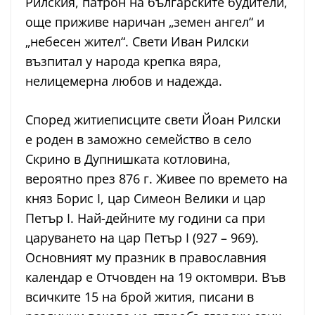
Рилския, патрон на българските будители,
още приживе наричан „земен ангел“ и
„небесен жител“. Свети Иван Рилски
възпитал у народа крепка вяра,
нелицемерна любов и надежда.
Според житиеписците свети Йоан Рилски
е роден в заможно семейство в село
Скрино в Дупнишката котловина,
вероятно през 876 г. Живее по времето на
княз Борис I, цар Симеон Велики и цар
Петър I. Най-дейните му години са при
царуването на цар Петър I (927 – 969).
Основният му празник в православния
календар е Отчовден на 19 октомври. Във
всичките 15 на брой жития, писани в