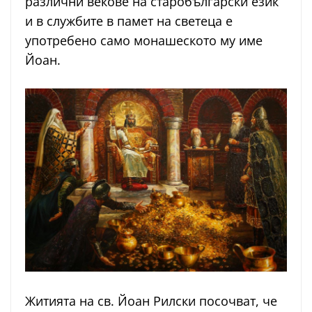
различни векове на старобългарски език
и в службите в памет на светеца е
употребено само монашеското му име
Йоан.
Житията на св. Йоан Рилски посочват, че