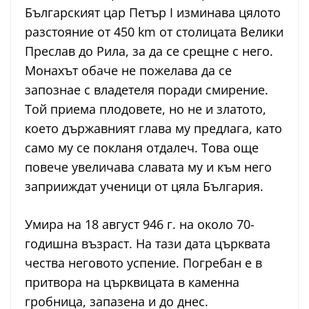
Българският цар Петър I изминава цялото
разстояние от 450 km от столицата Велики
Преслав до Рила, за да се срещне с него.
Монахът обаче не пожелава да се
запознае с владетеля поради смирение.
Той приема плодовете, но не и златото,
което държавният глава му предлага, като
само му се покланя отдалеч. Това още
повече увеличава славата му и към него
заприиждат ученици от цяла България.
Умира на 18 август 946 г. на около 70-
годишна възраст. На тази дата църквата
чества неговото успение. Погребан е в
притвора на църквицата в каменна
гробница, запазена и до днес.