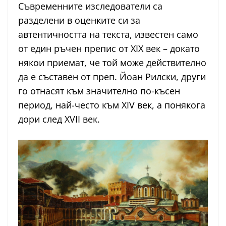
Съвременните изследователи са
разделени в оценките си за
автентичността на текста, известен само
от един ръчен препис от XIX век – докато
някои приемат, че той може действително
да е съставен от преп. Йоан Рилски, други
го отнасят към значително по-късен
период, най-често към XIV век, а понякога
дори след XVII век.