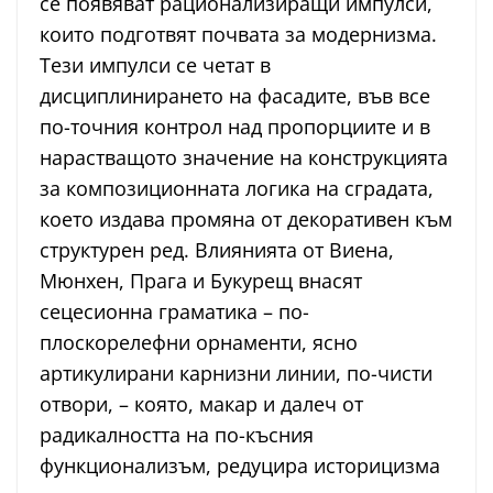
се появяват рационализиращи импулси,
които подготвят почвата за модернизма.
Тези импулси се четат в
дисциплинирането на фасадите, във все
по-точния контрол над пропорциите и в
нарастващото значение на конструкцията
за композиционната логика на сградата,
което издава промяна от декоративен към
структурен ред. Влиянията от Виена,
Мюнхен, Прага и Букурещ внасят
сецесионна граматика – по-
плоскорелефни орнаменти, ясно
артикулирани карнизни линии, по-чисти
отвори, – която, макар и далеч от
радикалността на по-късния
функционализъм, редуцира историцизма