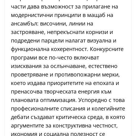
части дава възможност за прилагане на
модернистични принципи в мащаб на
ансамбъл: височини, линии на
застрояване, непрекъснати корнизи и
подредени парцели налагат визуална и
функционална кохерентност. Конкурсните
програми все по-често включват
изисквания за ослънчаване, естествено
проветряване и противопожарни мерки,
което издава приоритетите на епохата и
пренасочва творческата енергия към
плановата оптимизация. Успоредно с това
професионалните списания и колегийните
дебати създават критическа среда, в която
аргументите за конструктивна честност,
икономия и социална полезност се