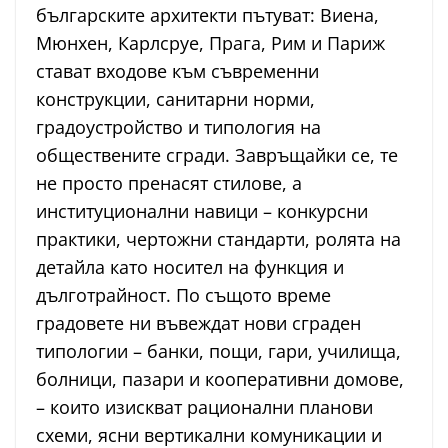
българските архитекти пътуват: Виена,
Мюнхен, Карлсруе, Прага, Рим и Париж
стават входове към съвременни
конструкции, санитарни норми,
градоустройство и типология на
обществените сгради. Завръщайки се, те
не просто пренасят стилове, а
институционални навици – конкурсни
практики, чертожни стандарти, ролята на
детайла като носител на функция и
дълготрайност. По същото време
градовете ни въвеждат нови сграден
типологии – банки, пощи, гари, училища,
болници, пазари и кооперативни домове,
– които изискват рационални планови
схеми, ясни вертикални комуникации и