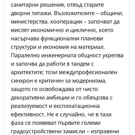
санитарни решения, отвъд старите
дворни типажи. Възложителите – общини,
министерства, кооперации – започват да
мислят икономично и циклично, което
насърчава функционални планови
структури и икономия на материал.
Паралелно инженерната общност укрепва
и започва да работи в тандем с
архитектите; този междупрофесионален
синхрон е критичен за модернизма,
защото го освобождава от чисто
декоративни амбиции и го обвързва с
реализуемост и експлоатационна
ефективност. Не е случайно, че в тази
фаза се появяват първите големи
градоустройствени замисли – изправени