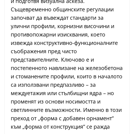
и подготвя визуална аскеза.
Същевременно общинските регулации
започват да въвеждат стандарти за
улични профили, корнизни височини и
противопожарни изисквания, което
извежда конструктивно-функционалните
съображения пред чисто
представителните. Ключово е и
постепенното навлизане на железобетона
и стоманените профили, които в началото
са използвани предпазливо – за
междуетажия или стълбищни ядра – но
променят из основи носимостта и
светлинните възможности. Именно в този
преход от „форма с добавен орнамент“
към „форма от конструкция“ се ражда