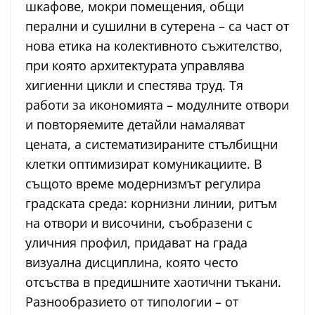
шкафове, мокри помещения, общи
перални и сушилни в сутерена – са част от
нова етика на колективното съжителство,
при която архитектурата управлява
хигиенни цикли и спестява труд. Тя
работи за икономията – модулните отвори
и повторяемите детайли намаляват
цената, а систематизираните стълбищни
клетки оптимизират комуникациите. В
същото време модернизмът регулира
градската среда: корнизни линии, ритъм
на отвори и височини, съобразени с
уличния профил, придават на града
визуална дисциплина, която често
отсъства в предишните хаотични тъкани.
Разнообразието от типологии – от