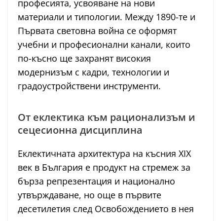
професията, усвояване на нови
материали и типологии. Между 1890-те и
Първата световна война се оформят
учебни и професионални канали, които
по-късно ще захранят високия
модернизъм с кадри, технологии и
градоустройствени инструменти.
От еклектика към рационализъм и
сецесионна дисциплина
Еклектичната архитектура на късния XIX
век в България е продукт на стремеж за
бърза репрезентация и национално
утвърждаване, но още в първите
десетилетия след Освобождението в нея