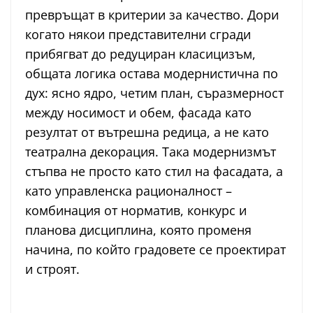
превръщат в критерии за качество. Дори
когато някои представителни сгради
прибягват до редуциран класицизъм,
общата логика остава модернистична по
дух: ясно ядро, четим план, съразмерност
между носимост и обем, фасада като
резултат от вътрешна редица, а не като
театрална декорация. Така модернизмът
стъпва не просто като стил на фасадата, а
като управленска рационалност –
комбинация от норматив, конкурс и
планова дисциплина, която променя
начина, по който градовете се проектират
и строят.