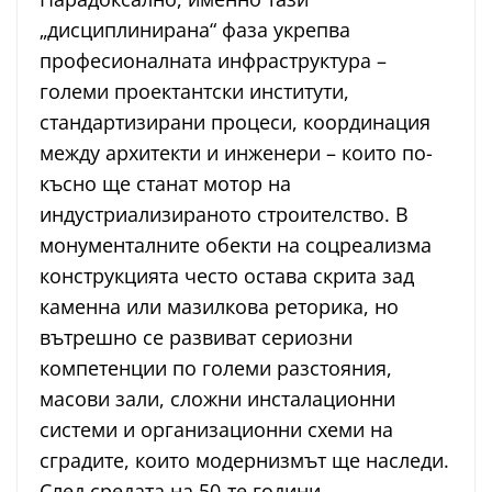
„дисциплинирана“ фаза укрепва
професионалната инфраструктура –
големи проектантски институти,
стандартизирани процеси, координация
между архитекти и инженери – които по-
късно ще станат мотор на
индустриализираното строителство. В
монументалните обекти на соцреализма
конструкцията често остава скрита зад
каменна или мазилкова реторика, но
вътрешно се развиват сериозни
компетенции по големи разстояния,
масови зали, сложни инсталационни
системи и организационни схеми на
сградите, които модернизмът ще наследи.
След средата на 50-те години