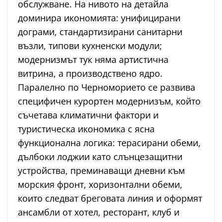
обслужване. На нивото на детайла
доминира икономията: унифицирани
дограми, стандартизирани санитарни
възли, типови кухненски модули;
модернизмът тук няма артистична
витрина, а производствено ядро.
Паралелно по Черноморието се развива
специфичен курортен модернизъм, който
съчетава климатични фактори и
туристическа икономика с ясна
функционална логика: терасирани обеми,
дълбоки лоджии като слънцезащитни
устройства, преминаващи дневни към
морския фронт, хоризонтални обеми,
които следват бреговата линия и оформят
ансамбли от хотел, ресторант, клуб и