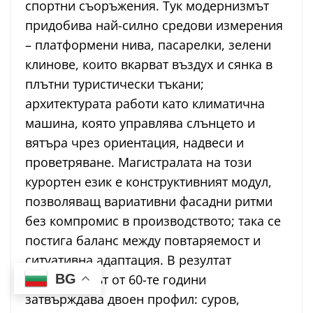
спортни съоръжения. Тук модернизмът
придобива най-силно средови измерения
– платформени нива, пасарелки, зелени
клинове, които вкарват въздух и сянка в
плътни туристически тъкани;
архитектурата работи като климатична
машина, която управлява слънцето и
вятъра чрез ориентация, надвеси и
проветряване. Магистралата на този
курортен език е конструктивният модул,
позволяващ вариативни фасадни ритми
без компромис в производството; така се
постига баланс между повтаряемост и
ситуативна адаптация. В резултат
модернизмът от 60-те години
BG
затвърждава двоен профил: суров,