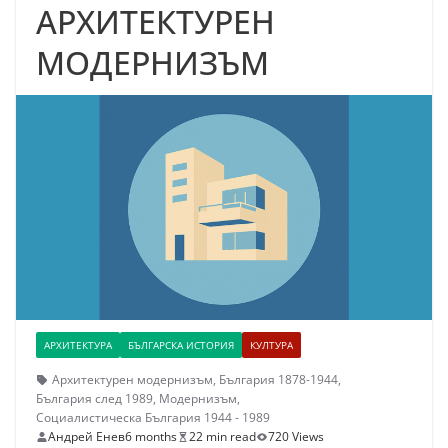
АРХИТЕКТУРЕН
МОДЕРНИЗЪМ
АРХИТЕКТУРА
БЪЛГАРСКА ИСТОРИЯ
КУЛТУРА
Архитектурен модернизъм
,
България 1878-1944
,
България след 1989
,
Модернизъм
,
Социалистическа България 1944 - 1989
Андрей Енев
6 months
22 min read
720 Views