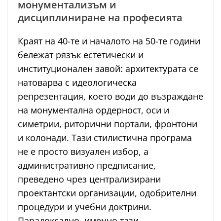
монументализъм и
дисциплиниране на професията
Краят на 40-те и началото на 50-те години
бележат рязък естетически и
институционален завой: архитектурата се
натоварва с идеологическа
репрезентация, което води до възраждане
на монументална ордерност, оси и
симетрии, риторични портали, фронтони
и колонади. Тази стилистична програма
не е просто визуален избор, а
административно предписание,
преведено чрез централизирани
проектантски организации, одобрителни
процедури и учебни доктрини.
Парадоксално, именно тази