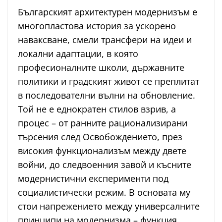
Българският архитектурен модернизъм е
многопластова история за ускорено
наваксване, смели трансфери на идеи и
локални адаптации, в която
професионалните школи, държавните
политики и градският живот се преплитат
в последователни вълни на обновление.
Той не е еднократен стилов взрив, а
процес – от ранните рационализирани
търсения след Освобождението, през
високия функционализъм между двете
войни, до следвоенния завой и късните
модернистични експерименти под
социалистически режим. В основата му
стои напрежението между универсалните
принципи на модернизма – функция,