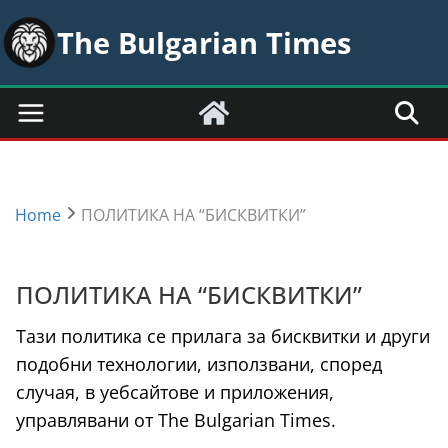
Skip
The Bulgarian Times
to
content
Home
ПОЛИТИКА НА “БИСКВИТКИ”
ПОЛИТИКА НА “БИСКВИТКИ”
Тази политика се прилага за бисквитки и други
подобни технологии, използвани, според
случая, в уебсайтове и приложения,
управлявани от The Bulgarian Times.