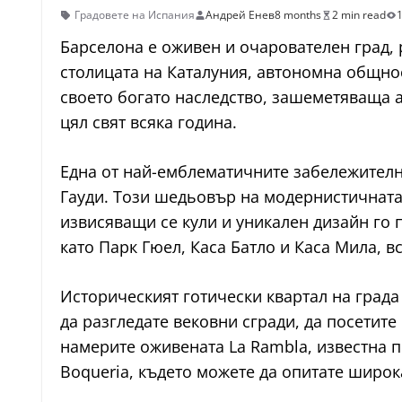
Градовете на Испания
Андрей Енев
8 months
2 min read
Барселона е оживен и очарователен град,
столицата на Каталуния, автономна общност
своето богато наследство, зашеметяваща 
цял свят всяка година.
Една от най-емблематичните забележителн
Гауди. Този шедьовър на модернистичната 
извисяващи се кули и уникален дизайн го п
като Парк Гюел, Каса Батло и Каса Мила, в
Историческият готически квартал на града 
да разгледате вековни сгради, да посетит
намерите оживената La Rambla, известна п
Boqueria, където можете да опитате широка