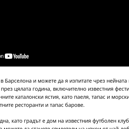
 в Барселона и можете да я изпитате чрез нейната
 през цялата година, включително известния фест
ните каталонски ястия, като паеля, тапас и морск
тните ресторанти и тапас барове.
на, като градът е дом на известния футболен клуб
о можете да станете свидетели на някои от най-до