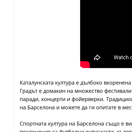
Каталунската култура е дълбоко вкоренена
Градът е домакин на множество фестивали
паради, концерти и фойерверки. Традицион
на Барселона и можете да ги опитате в мес
Спортната култура на Барселона също е вид
поклонение за футболни ентусиасти, къдет