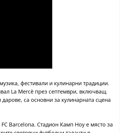
 музика, фестивали и кулинарни традиции.
ивал La Mercè през септември, включващ
и дарове, са основни за кулинарната сцена
 FC Barcelona. Стадион Камп Ноу е място за
брите световни футболни таланти в