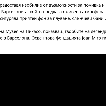
едоставя изобилие от възможности за почивка и о
 Барселонета, който предлага оживена атмосфера,
сигурява приятен фон за плуване, слънчеви бани 
 на Музея на Пикасо, показващ творбите на леген
е в Барселона. Освен това фондацията Joan Miró п