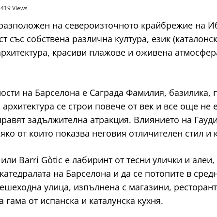
1419 Views
 разположен на североизточното крайбрежие на Иб
 със собствена различна култура, език (каталонск
архитектура, красиви плажове и оживена атмосфер
ости на Барселона е Саграда Фамилия, базилика, 
архитектура се строи повече от век и все още не 
равят задължителна атракция. Влиянието на Гауди 
сяко от които показва неговия отличителен стил и 
или Barri Gòtic е лабиринт от тесни улички и алеи
е катедралата на Барселона и да се потопите в сре
ешеходна улица, изпълнена с магазини, ресторант
 гама от испанска и каталунска кухня.