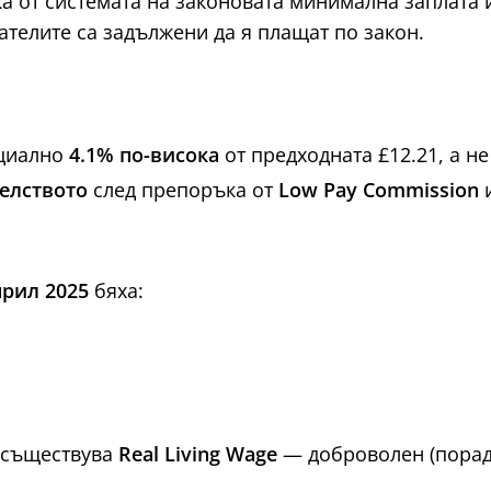
ка от системата на законовата минимална заплата
дателите са задължени да я плащат по закон.
ициално
4.1% по-висока
от предходната £12.21, а не
елството
след препоръка от
Low Pay Commission
и
прил 2025
бяха:
, съществува
Real Living Wage
— доброволен (поради