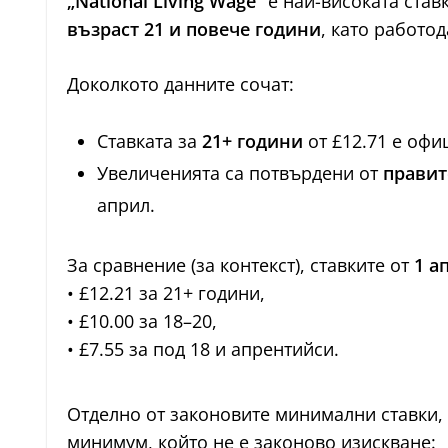
„National Living Wage“
е най-високата став
възраст 21 и повече години
, като работо
Доколкото данните сочат:
Ставката за
21+ години
от £12.71 е оф
Увеличенията са потвърдени от
правит
април.
За сравнение (за контекст), ставките от
1 а
• £12.21 за 21+ години,
• £10.00 за 18–20,
• £7.55 за под 18 и апрентийси.
Отделно от законовите минимални ставки
минимум, който не е законово изискване: