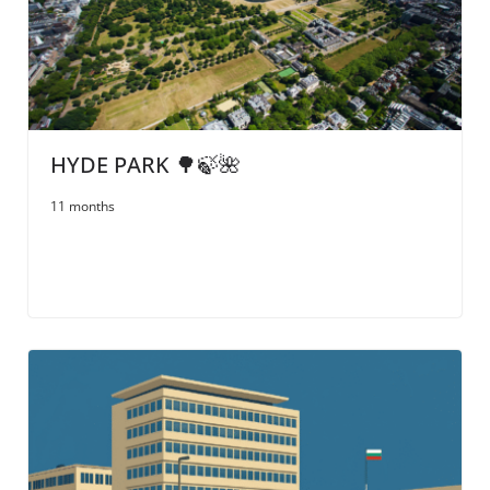
HYDE PARK 🌳🍃🌺
11 months