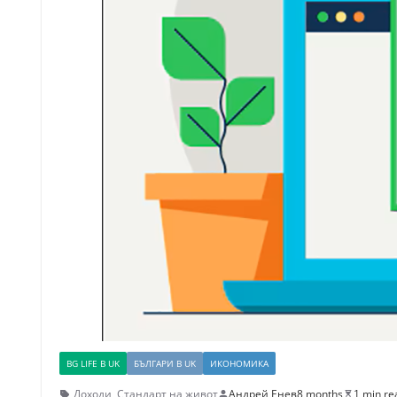
BG LIFE В UK
БЪЛГАРИ В UK
ИКОНОМИКА
Доходи
,
Стандарт на живот
Андрей Енев
8 months
1 min re