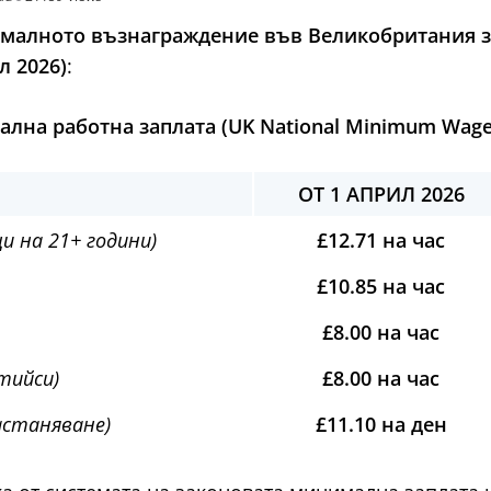
ималното възнаграждение във Великобритания з
л 2026)
:
а работна заплата (UK National Minimum Wage и
ОТ 1 АПРИЛ 2026
и на 21+ години)
£12.71 на час
£10.85 на час
£8.00 на час
тийси)
£8.00 на час
астаняване)
£11.10 на ден