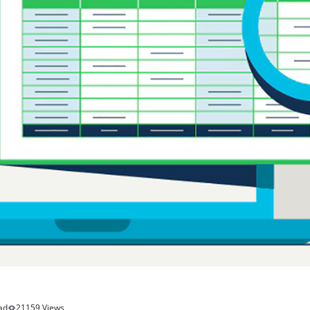
ad
21159 Views