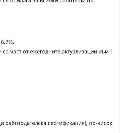
 и се прилага за всички работещи
на
 6.7%.
 са част от ежегодните актуализации към 1
 работодателска сертификация), по-висок