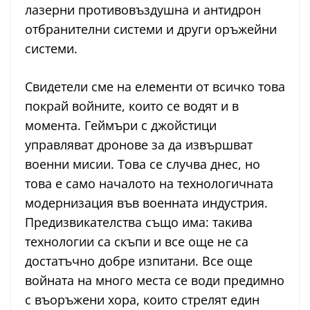
лазерни противовъздушна и антидрон
отбранителни системи и други оръжейни
системи.
Свидетели сме на елементи от всичко това
покрай войните, които се водят и в
момента. Геймъри с джойстици
управляват дронове за да извършват
военни мисии. Това се случва днес, но
това е само началото на технологичната
модернизация във военната индустрия.
Предизвикателства също има: такива
технологии са скъпи и все още не са
достатъчно добре изпитани. Все още
войната на много места се води предимно
с въоръжени хора, които стрелят един