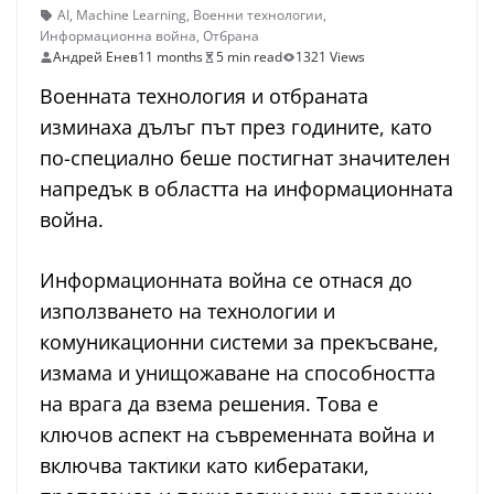
AI
,
Machine Learning
,
Военни технологии
,
Информационна война
,
Отбрана
Андрей Енев
11 months
5 min read
1321 Views
Военната технология и отбраната
изминаха дълъг път през годините, като
по-специално беше постигнат значителен
напредък в областта на информационната
война.
Информационната война се отнася до
използването на технологии и
комуникационни системи за прекъсване,
измама и унищожаване на способността
на врага да взема решения. Това е
ключов аспект на съвременната война и
включва тактики като кибератаки,