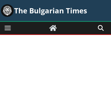
Skip
The Bulgarian Times
to
content