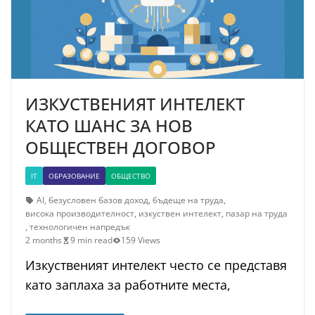
ИЗКУСТВЕНИЯТ ИНТЕЛЕКТ
КАТО ШАНС ЗА НОВ
ОБЩЕСТВЕН ДОГОВОР
IT
ОБРАЗОВАНИЕ
ОБЩЕСТВО
AI
,
безусловен базов доход
,
бъдеще на труда
,
висока производителност
,
изкуствен интелект
,
пазар на труда
,
технологичен напредък
2 months
9 min read
159 Views
Изкуственият интелект често се представя
като заплаха за работните места,