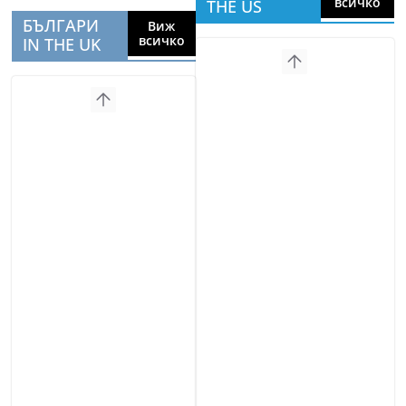
всичко
THE US
БЪЛГАРИ
Виж
всичко
IN THE UK