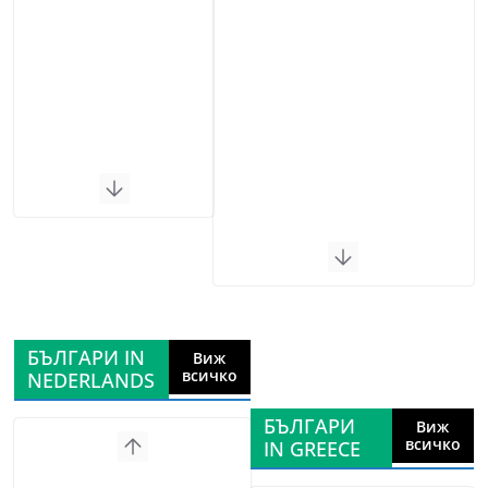
БЪЛГАРИ IN
Виж
всичко
NEDERLANDS
БЪЛГАРИ
Виж
всичко
IN GREECE