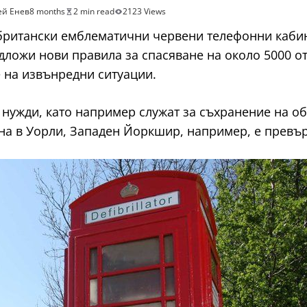
ей Енев
8 months
2 min read
2123 Views
британски емблематични червени телефонни кабин
ожи нови правила за спасяване на около 5000 от 
е на извънредни ситуации.
нужди, като например служат за съхранение на о
а в Уорли, Западен Йоркшир, например, е превърн