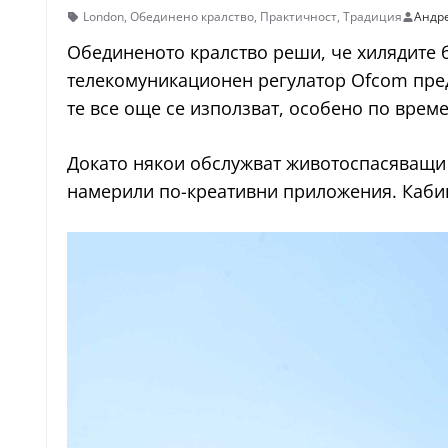
London
,
Обединено кралство
,
Практичност
,
Традиция
Андр
Обединеното кралство реши, че хилядите 
телекомуникационен регулатор Ofcom предл
те все още се използват, особено по врем
Докато някои обслужват животоспасяващи 
намерили по-креативни приложения. Кабин