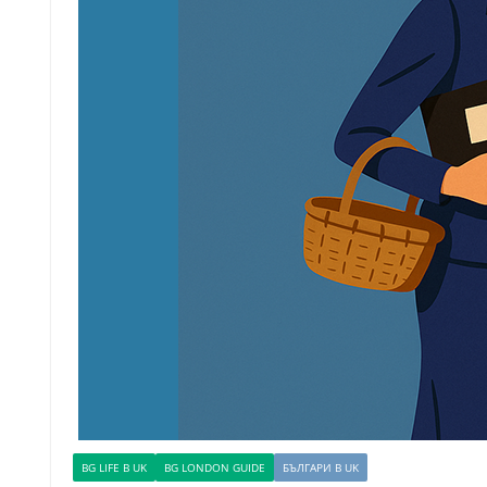
BG LIFE В UK
BG LONDON GUIDE
БЪЛГАРИ В UK