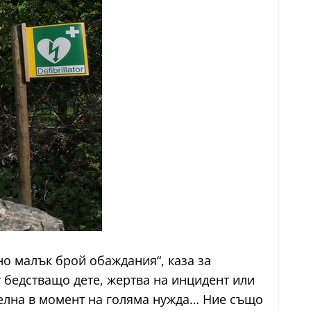
но малък брой обаждания“, каза за
т бедстващо дете, жертва на инцидент или
телна в момент на голяма нужда… Ние също