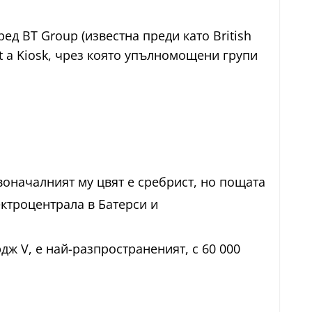
д BT Group (известна преди като British
t a Kiosk, чрез която упълномощени групи
воначалният му цвят е сребрист, но пощата
ектроцентрала в Батерси и
дж V, е най-разпространеният, с 60 000