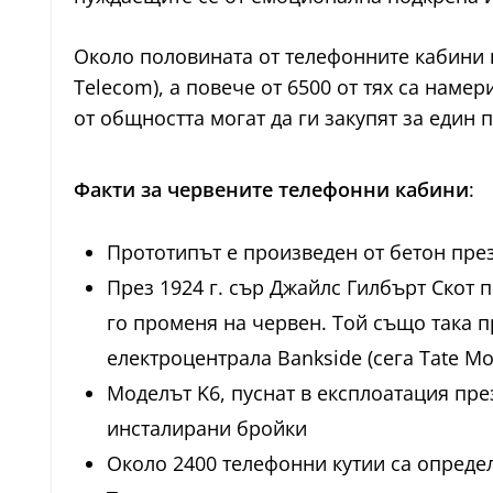
Около половината от телефонните кабини н
Telecom), а повече от 6500 от тях са нам
от общността могат да ги закупят за един п
Факти за червените телефонни кабини
:
Прототипът е произведен от бетон през
През 1924 г. сър Джайлс Гилбърт Скот 
го променя на червен. Той също така п
електроцентрала Bankside (сега Tate Mo
Моделът K6, пуснат в експлоатация през
инсталирани бройки
Около 2400 телефонни кутии са определе