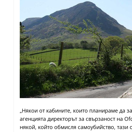
„Някои от кабините, които планираме да з
агенцията директорът за свързаност на Of
някой, който обмисля самоубийство, тази