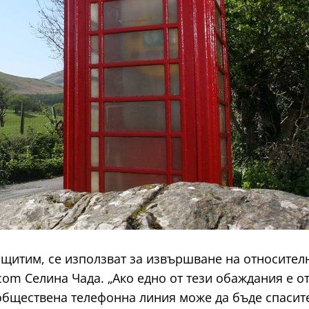
ащитим, се използват за извършване на относител
com Селина Чада. „Ако едно от тези обаждания е о
 обществена телефонна линия може да бъде спаси