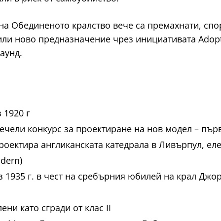
а Обединеното кралство вече са премахнати, споре
ерили ново предназначение чрез инициативата Adop
аунд.
 1920 г
печели конкурс за проектиране на нов модел – пър
роектира англиканската катедрала в Ливърпул, ел
dern)
 1935 г. в чест на сребърния юбилей на крал Джор
ни като сгради от клас II