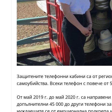
Защитените телефонни кабини са от регион
самоубийства. Всеки телефон с повече от 
От май 2019 г. до май 2020 г. са направе
допълнителни 45 000 до други телефони за
нуждаещите се от емоционална подкрепа и