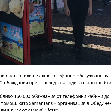
и с малко или никакво телефонно обслужване, как
52 обаждания през последната година също ще бъд
ни близо 150 000 обаждания от телефонни кабини д
 помощ, като Samaritans – организация в Обедине
ли в риск от самоубийство.