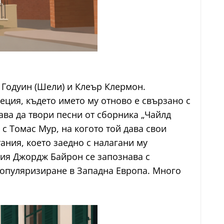
 Годуин (Шели) и Клеър Клермон.
ция, където името му отново е свързано с
ва да твори песни от сборника „Чайлд
с Томас Мур, на когото той дава свои
ания, което заедно с налагани му
ция Джордж Байрон се запознава с
популяризиране в Западна Европа. Много