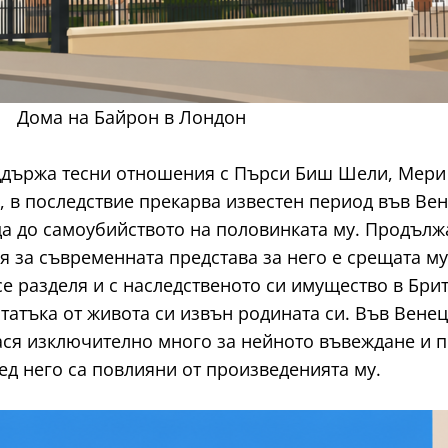
Дома на Байрон в Лондон
оддържа тесни отношения с Пърси Биш Шели, Мери
 в последствие прекарва известен период във Вене
а до самоубийството на половинката му. Продължа
я за съвременната представа за него е срещата му 
е разделя и с наследственото си имущество в Брит
татъка от живота си извън родината си. Във Вене
нася изключително много за нейното въвеждане и 
ед него са повлияни от произведенията му.