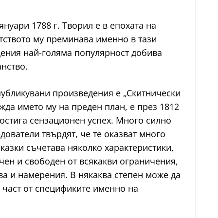
нуари 1788 г. Творил е в епохата на
тството му преминава именно в тази
едения най-голяма популярност добива
анство.
 публикувани произведения е „Скитнически
жда името му на преден план, е през 1812
 постига сензационен успех. Много силно
дователи твърдят, че те оказват много
казки съчетава няколко характеристики,
чен и свободен от всякакви ограничения,
ва и намерения. В някаква степен може да
 част от спецификите именно на