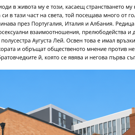
оди в живота му е този, касаещ странстването му
 си в тази част на света, той посещава много от го
инава през Португалия, Италия и Албания. Редица
мосексуални взаимоотношения, прелюбодейства и 
 полусестра Аугуста Лей. Освен това е имал връзк
ората и обръщат общественото мнение против него
ратовчедките й, която се явява и негова първа съп