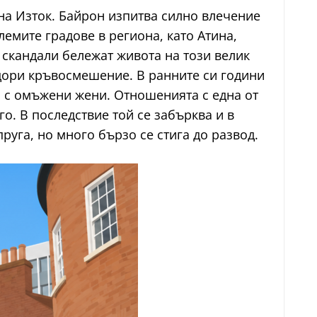
 на Изток. Байрон изпитва силно влечение
лемите градове в региона, като Атина,
 скандали бележат живота на този велик
дори кръвосмешение. В ранните си години
и с омъжени жени. Отношенията с една от
. В последствие той се забърква и в
руга, но много бързо се стига до развод.