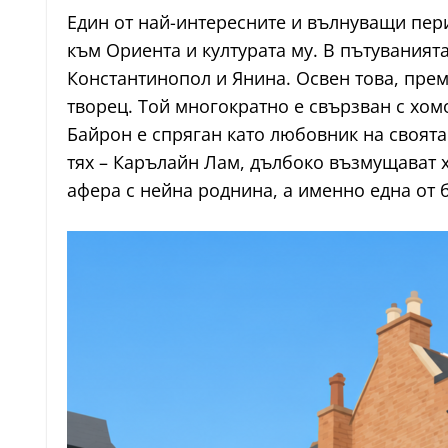
Един от най-интересните и вълнуващи пери
към Ориента и културата му. В пътуванията
Константинопол и Янина. Освен това, прем
творец. Той многократно е свързван с хо
Байрон е спряган като любовник на своята
тях – Карълайн Лам, дълбоко възмущават х
афера с нейна роднина, а именно една от б