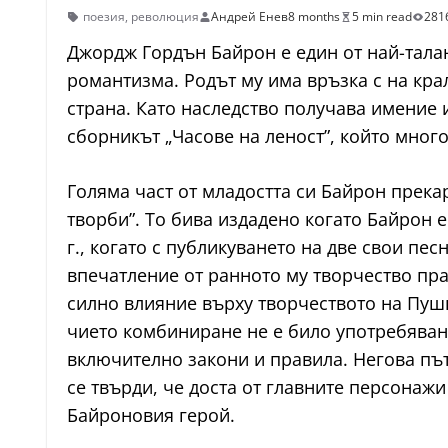
поезия
,
революция
Андрей Енев
8 months
5 min read
281
Джордж Гордън Байрон е един от най-талант
романтизма. Родът му има връзка с на кра
страна. Като наследство получава имение 
сборникът „Часове на леност”, който мног
Голяма част от младостта си Байрон прека
творби”. То бива издадено когато Байрон е
г., когато с публикуването на две свои пе
впечатление от ранното му творчество пра
силно влияние върху творчеството на Пуш
чието комбиниране не е било употребявано
включително закони и правила. Негова път
се твърди, че доста от главните персонаж
Байроновия герой.