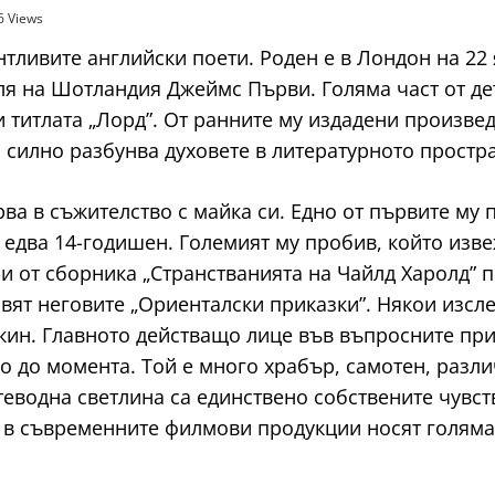
6 Views
ливите английски поети. Роден е в Лондон на 22 я
ля на Шотландия Джеймс Първи. Голяма част от де
и титлата „Лорд”. От ранните му издадени произв
о силно разбунва духовете в литературното простр
рва в съжителство с майка си. Едно от първите му
 едва 14-годишен. Големият му пробив, който изве
сни от сборника „Странстванията на Чайлд Харолд”
вят неговите „Ориенталски приказки”. Някои изсле
кин. Главното действащо лице във въпросните при
 до момента. Той е много храбър, самотен, разли
еводна светлина са единствено собствените чувст
и в съвременните филмови продукции носят голяма