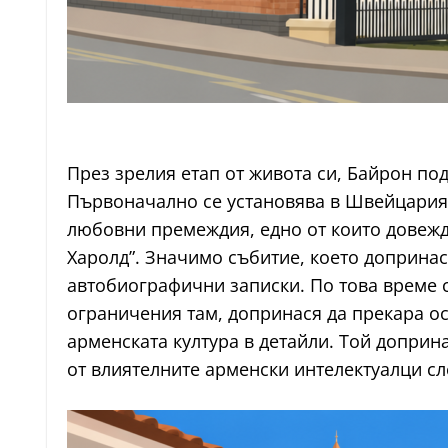
През зрелия етап от живота си, Байрон п
Първоначално се установява в Швейцария,
любовни премеждия, едно от които довежд
Харолд”. Значимо събитие, което допринас
автобиографични записки. По това време с
ограничения там, допринася да прекара ос
арменската култура в детайли. Той допри
от влиятелните арменски интелектуалци сл