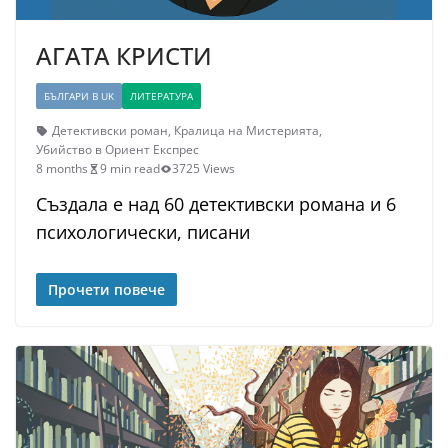
АГАТА КРИСТИ
БЪЛГАРИ В UK
ЛИТЕРАТУРА
Детективски роман
,
Кралица на Мистерията
,
Убийство в Ориент Експрес
8 months
9 min read
3725 Views
Създала е над 60 детективски романа и 6
психологически, писани
Прочети повече