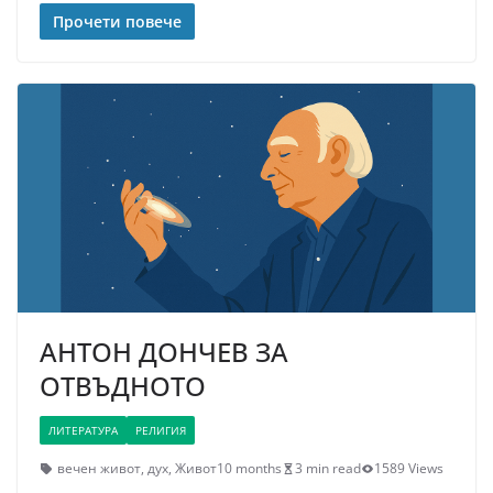
Прочети повече
АНТОН ДОНЧЕВ ЗА
ОТВЪДНОТО
ЛИТЕРАТУРА
РЕЛИГИЯ
вечен живот
,
дух
,
Живот
10 months
3 min read
1589 Views