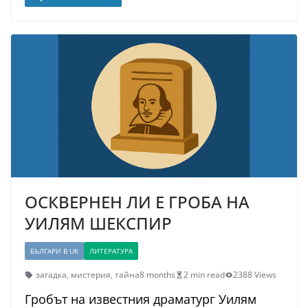
ОСКВЕРНЕН ЛИ Е ГРОБА НА
УИЛЯМ ШЕКСПИР
БЪЛГАРИ В UK
ЛИТЕРАТУРА
загадка
,
мистерия
,
тайна
8 months
2 min read
2388 Views
Гробът на известния драматург Уилям