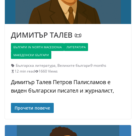
ДИМИТЪР ТАЛЕВ 📜
БЪЛГАРИ IN NORTH MACEDONIA
ЛИТЕРАТУРА
МАКЕДОНСКИ БЪЛГАРИ
Българска литература
,
Великите българи
9 months
12 min read
1660 Views
Димитър Талев Петров Палисламов е
виден български писател и журналист,
Прочети повече