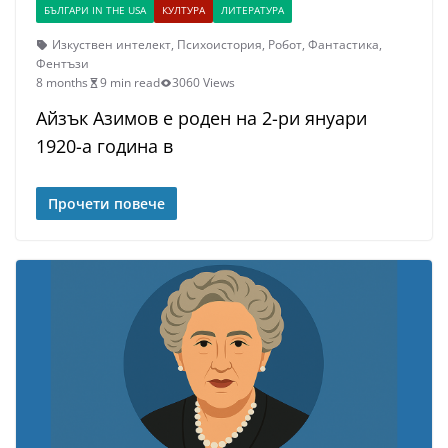
БЪЛГАРИ IN THE USA
КУЛТУРА
ЛИТЕРАТУРА
Изкуствен интелект
,
Психоистория
,
Робот
,
Фантастика
,
Фентъзи
8 months
9 min read
3060 Views
Айзък Азимов е роден на 2-ри януари
1920-а година в
Прочети повече