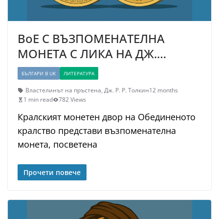
BoE С ВЪЗПОМЕНАТЕЛНА
МОНЕТА С ЛИКА НА ДЖ.…
БЪЛГАРИ В UK
ЛИТЕРАТУРА
Властелинът на пръстена
,
Дж. Р. Р. Толкин
12 months
1 min read
782 Views
Кралският монетен двор на Обединеното
кралство представи възпоменателна
монета, посветена
Прочети повече