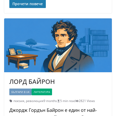
Прочети повече
ЛОРД БАЙРОН
БЪЛГАРИ В UK
ЛИТЕРАТУРА
поезия
,
революция
9 months
5 min read
2821 Views
Джордж Гордън Байрон е един от най-