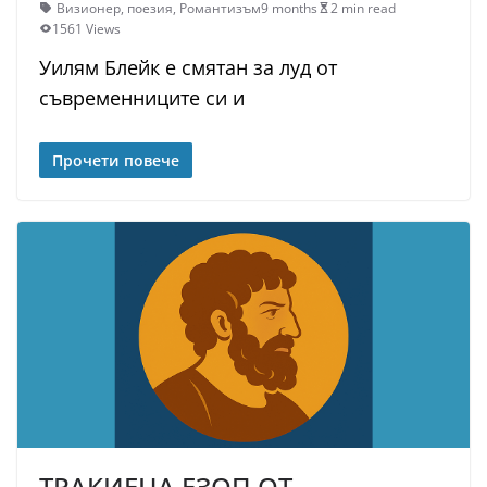
Визионер
,
поезия
,
Романтизъм
9 months
2 min read
1561 Views
Уилям Блейк е смятан за луд от
съвременниците си и
Прочети повече
ТРАКИЕЦА ЕЗОП ОТ