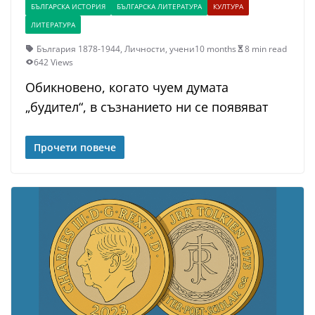
БЪЛГАРСКА ИСТОРИЯ
БЪЛГАРСКА ЛИТЕРАТУРА
КУЛТУРА
ЛИТЕРАТУРА
България 1878-1944
,
Личности
,
учени
10 months
8 min read
642 Views
Обикновено, когато чуем думата
„будител“, в съзнанието ни се появяват
Прочети повече