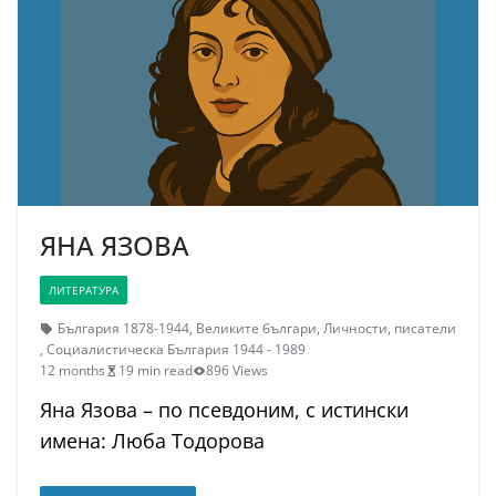
ЯНА ЯЗОВА
ЛИТЕРАТУРА
България 1878-1944
,
Великите българи
,
Личности
,
писатели
,
Социалистическа България 1944 - 1989
12 months
19 min read
896 Views
Яна Язова – по псевдоним, с истински
имена: Люба Тодорова