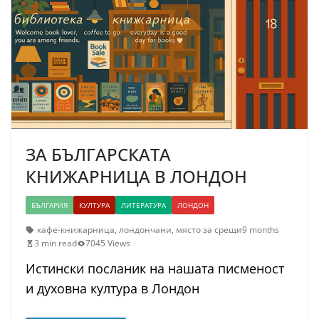
ЗА БЪЛГАРСКАТА
КНИЖАРНИЦА В ЛОНДОН
БЪЛГАРИЯ
КУЛТУРА
ЛИТЕРАТУРА
ЛОНДОН
кафе-книжарница
,
лондончани
,
място за срещи
9 months
3 min read
7045 Views
Истински посланик на нашата писменост
и духовна култура в Лондон