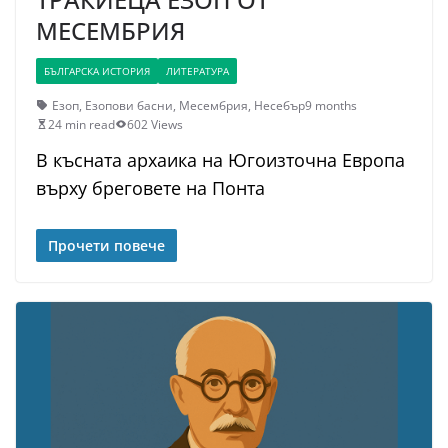
МЕСЕМБРИЯ
БЪЛГАРСКА ИСТОРИЯ
ЛИТЕРАТУРА
Езоп
,
Езопови басни
,
Месембрия
,
Несебър
9 months
24 min read
602 Views
В късната архаика на Югоизточна Европа
върху бреговете на Понта
Прочети повече