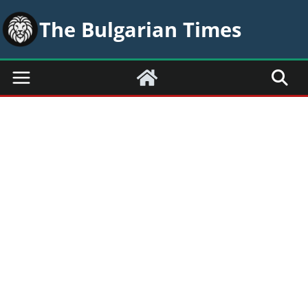
Skip
The Bulgarian Times
to
content