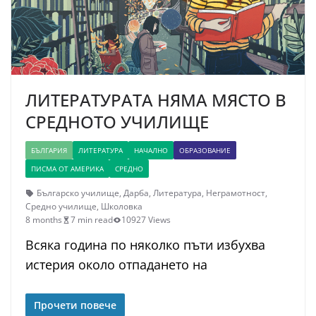
ЛИТЕРАТУРАТА НЯМА МЯСТО В
СРЕДНОТО УЧИЛИЩЕ
БЪЛГАРИЯ
ЛИТЕРАТУРА
НАЧАЛНО
ОБРАЗОВАНИЕ
ПИСМА ОТ АМЕРИКА
СРЕДНО
Българско училище
,
Дарба
,
Литература
,
Неграмотност
,
Средно училище
,
Школовка
8 months
7 min read
10927 Views
Всяка година по няколко пъти избухва
истерия около отпадането на
Прочети повече