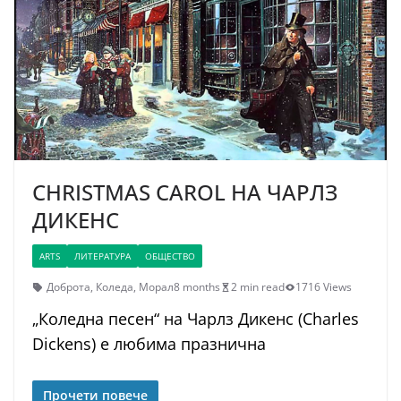
CHRISTMAS CAROL НА ЧАРЛЗ
ДИКЕНС
ARTS
ЛИТЕРАТУРА
ОБЩЕСТВО
Доброта
,
Коледа
,
Морал
8 months
2 min read
1716 Views
„Коледна песен“ на Чарлз Дикенс (Charles
Dickens) е любима празнична
Прочети повече