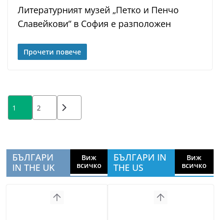
Литературният музей „Петко и Пенчо
Славейкови“ в София е разположен
Прочети повече
Posts
1
2
pagination
БЪЛГАРИ
БЪЛГАРИ IN
Виж
Виж
всичко
всичко
IN THE UK
THE US