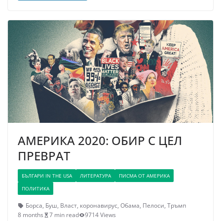
АМЕРИКА 2020: ОБИР С ЦЕЛ
ПРЕВРАТ
БЪЛГАРИ IN THE USA
ЛИТЕРАТУРА
ПИСМА ОТ АМЕРИКА
ПОЛИТИКА
Борса
,
Буш
,
Власт
,
коронавирус
,
Обама
,
Пелоси
,
Тръмп
8 months
7 min read
9714 Views