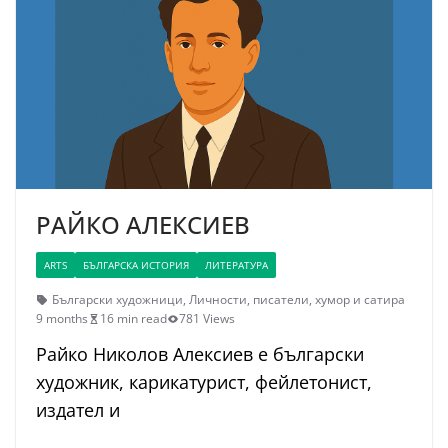
РАЙКО АЛЕКСИЕВ
ARTS
БЪЛГАРСКА ИСТОРИЯ
ЛИТЕРАТУРА
Български художници
,
Личности
,
писатели
,
хумор и сатира
9 months
16 min read
781 Views
Райко Николов Алексиев е български
художник, карикатурист, фейлетонист,
издател и