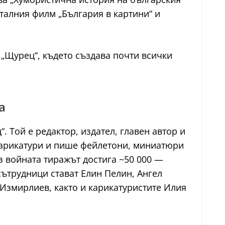
талния филм „България в картини“ и
 „Щурец“, където създава почти всички
а
. Той е редактор, издател, главен автор и
карикатури и пише фейлетони, миниатюри
з войната тиражът достига ~50 000 —
сътрудници стават Елин Пелин, Ангел
Измирлиев, както и карикатуристите Илия