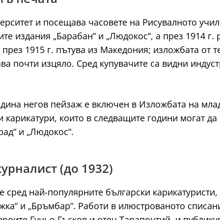
верситет и посещава часовете на Рисувалното уч
е издания „Барабан“ и „Людокос“, а през 1914 г. 
 през 1915 г. пътува из Македония; изложбата от 
ва почти изцяло. Сред купувачите са видни индус
година негов пейзаж е включен в Изложбата на мла
 карикатури, които в следващите години могат да
рад“ и „Людокос“.
журналист (до 1932)
е сред най-популярните български карикатуристи, 
ка“ и „Бръмбар“. Работи в илюстрованото списани
героите Гуньо Гъсков и отец Тарапонтий, и публик