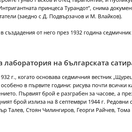
„Интригантната принцеса Турандот“, снима докумен
атели (заедно с Д. Подвързачов и М. Влайков).
в създадения от него през 1932 година седмичник
на лаборатория на българската сатир
32 г., когато основава седмичния вестник „Щурец“
особено в първите години: рисува почти всички 
ението. Първият брой е разграбен за часове, а пре
ният брой излиза на 8 септември 1944 г. Редовни 
р Талев, Стоян Чилингиров, Георги Райчев, Тома 