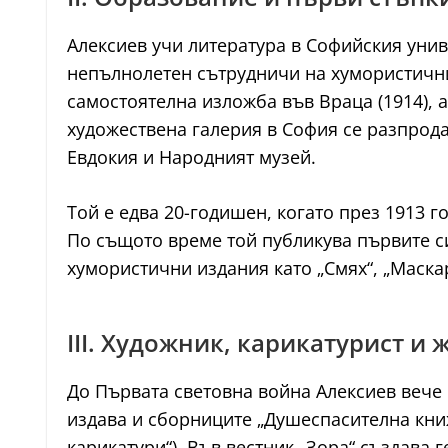
Алексиев учи литература в Софийския уни
непълнолетен сътрудничи на хумористичнит
самостоятелна изложба във Враца (1914), а
художествена галерия в София се разпрода
Евдокия и Народният музей.
Той е едва 20-годишен, когато през 1913 
По същото време той публикува първите си
хумористични издания като „Смях“, „Маска
III. Художник, карикатурист и 
До Първата световна война Алексиев вече 
издава и сборниците „Душеспасителна книж
карикатури“). Във вестник „Зора“ създава 