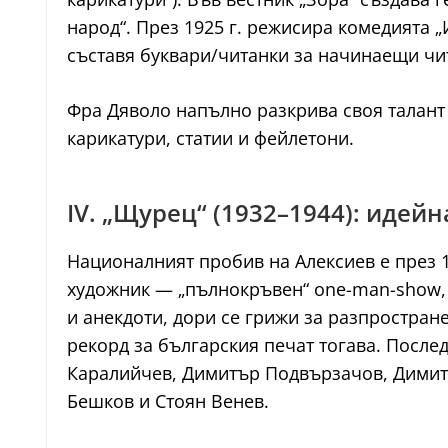
народ“. През 1925 г. режисира комедията 
съставя буквари/читанки за начинаещи чит
Фра Дяволо напълно разкрива своя талант 
карикатури, статии и фейлетони.
IV. „Щурец“ (1932–1944): идей
Националният пробив на Алексиев е през 19
художник — „пълнокръвен“ one-man-show, 
и анекдоти, дори се грижи за разпростран
рекорд за българския печат тогава. Послед
Каралийчев, Димитър Подвързачов, Димитъ
Бешков и Стоян Венев.