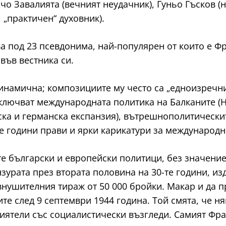
чо Завалията (вечният неудачник), Гуньо Гъсков (
 „практичен“ духовник).
а под 23 псевдонима, най-популярен от които е Ф
във вестника си.
динамична; композициите му често са „едноизреч
включват международната политика на Балканите (
ска и германска експанзия), вътрешнополитическ
те години прави и ярки карикатури за международна
е български и европейски политици, без значение
урата през втората половина на 30-те години, изд
внушителния тираж от 50 000 бройки. Макар и да 
те след 9 септември 1944 година. Той смята, че ням
иятели със социалистически възгледи. Самият Фра