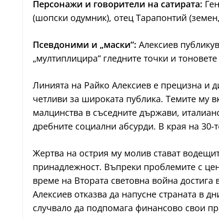
Персонажи и говорители на сатирата:
Ген
(шопски одумник), отец Тарапонтий (земен,
Псевдоними и „маски“:
Алексиев публикув
„мултиплицира“ гледните точки и тоновете 
Линията на Райко Алексиев е прецизна и 
четливи за широката публика. Темите му 
малцинства в съседните държави, италиан
дребните социални абсурди. В края на 30-
Жертва на острия му молив стават водещит
принадлежност. Въпреки проблемите с ценз
време на Втората световна война достига 
Алексиев отказва да напусне страната в дни
случвало да подпомага финансово свои пр