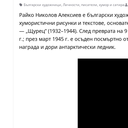
Български художници
,
Личности
,
писатели
,
хумор и сатира
Райко Николов Алексиев е български худож
хумористични рисунки и текстове, основат
— „Щурец“ (1932–1944). След преврата на 9
г.; през март 1945 г. е осъден посмъртно 
награда и дори антарктически ледник.