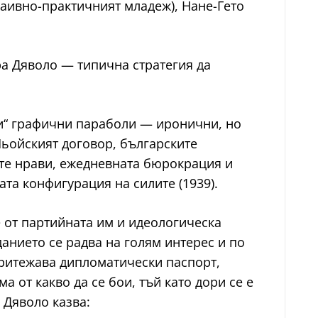
наивно-практичният младеж), Нане-Гето
ра Дяволо — типична стратегия да
ни“ графични параболи — иронични, но
Ньойският договор, българските
ите нрави, ежедневната бюрокрация и
та конфигурация на силите (1939).
 от партийната им и идеологическа
анието се радва на голям интерес и по
притежава дипломатически паспорт,
а от какво да се бои, тъй като дори се е
 Дяволо казва: