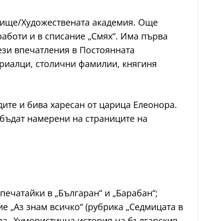
илище/Художествената академия. Още
работи и в списание „Смях“. Има първа
тези впечатления в Постоянната
триалци, столични фамилии, княгиня
дите и бива харесан от царица Елеонора.
 бъдат намерени на страниците на
печатайки в „Българан“ и „Барабан“;
е „Аз знам всичко“ (рубрика „Седмицата в
ува „Хумористична история на българския