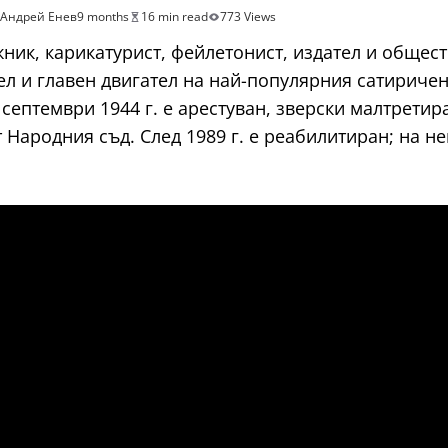
Андрей Енев
9 months
16 min read
773 Views
ник, карикатурист, фейлетонист, издател и общест
ел и главен двигател на най-популярния сатириче
 септември 1944 г. е арестуван, зверски малтрети
от Народния съд. След 1989 г. е реабилитиран; на н