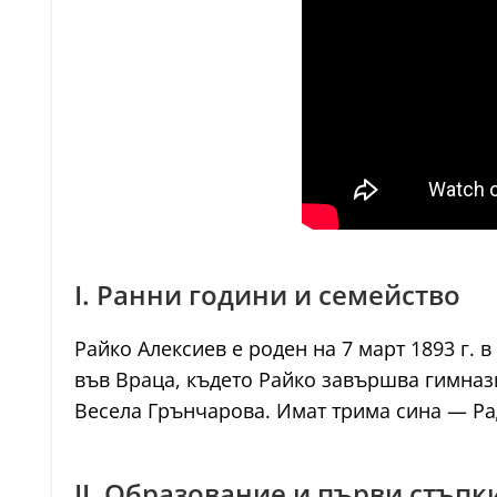
I. Ранни години и семейство
Райко Алексиев е роден на 7 март 1893 г. 
във Враца, където Райко завършва гимнази
Весела Грънчарова. Имат трима сина — Рад
II. Образование и първи стъпк