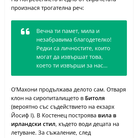
произнася трогателна реч:
Вечна ти памет, мила и
незабравима благодетелко!
Редки са личностите, които
могат да извършат това,
което ти извърши за нас…
О’Махони продължава делото сам. Отваря
клон на сиропиталището в
Битоля
(вероятно със съдействието на екзарх
Йосиф I). В Костенец построява
вила в
ирландски стил
, където води децата на
летуване. За съжаление, след