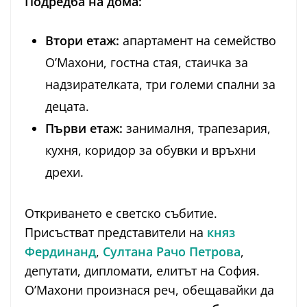
Подредба на дома:
Втори етаж:
апартамент на семейство
О’Махони, гостна стая, стаичка за
надзирателката, три големи спални за
децата.
Първи етаж:
занималня, трапезария,
кухня, коридор за обувки и връхни
дрехи.
Откриването е светско събитие.
Присъстват представители на
княз
Фердинанд
,
Султана Рачо Петрова
,
депутати, дипломати, елитът на София.
О’Махони произнася реч, обещавайки да