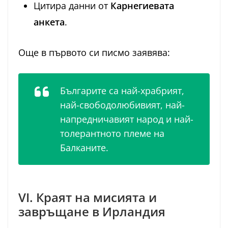
Цитира данни от
Карнегиевата
анкета
.
Още в първото си писмо заявява:
Българите са най-храбрият,
най-свободолюбивият, най-
напредничавият народ и най-
толерантното племе на
Балканите.
VI. Краят на мисията и
завръщане в Ирландия