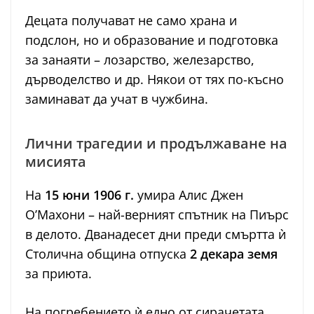
Децата получават не само храна и
подслон, но и образование и подготовка
за занаяти – лозарство, железарство,
дърводелство и др. Някои от тях по-късно
заминават да учат в чужбина.
Лични трагедии и продължаване на
мисията
На
15 юни 1906 г.
умира Алис Джен
О’Махони – най-верният спътник на Пиърс
в делото. Дванадесет дни преди смъртта ѝ
Столична община отпуска
2 декара земя
за приюта.
На погребението ѝ едно от сирачетата