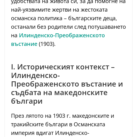
удобствата на живота си, за да помогне на
най-уязвимите жертви на жестоката
османска политика – българските деца,
останали без родители след потушаването
на
Илинденско-Преображенското
въстание
(1903).
I. Историческият контекст –
Илинденско-
Преображенското въстание и
съдбата на македонските
българи
През лятото на 1903 г. македонските и
тракийските българи в Османската
империя вдигат Илинденско-