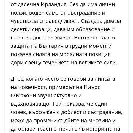
от далечна Ирландия, без да има лични
ползи, воден само от състрадание и
чувство за справедливост. Създава дом за
десетки сираци, дава им образование и
шанс за достоен живот. Неговият глас в
защита на България в трудни моменти
показва силата на моралната позиция
дори срещу течението на великите сили.
Днес, когато често се говори за липсата
на човечност, примерът на Пиърс
О’Махони звучи актуално и
вдъхновяващо. Той показва, че един
човек, въоръжен с доблест и състрадание,
може да промени съдбите на мнозина и
да остави траен отпечатък в историята на