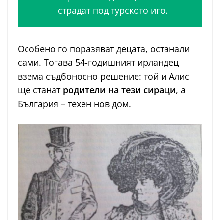
страдат под турското иго.
Особено го поразяват децата, останали
сами. Тогава 54-годишният ирландец
взема съдбоносно решение: той и Алис
ще станат
родители на тези сираци
, а
България – техен нов дом.