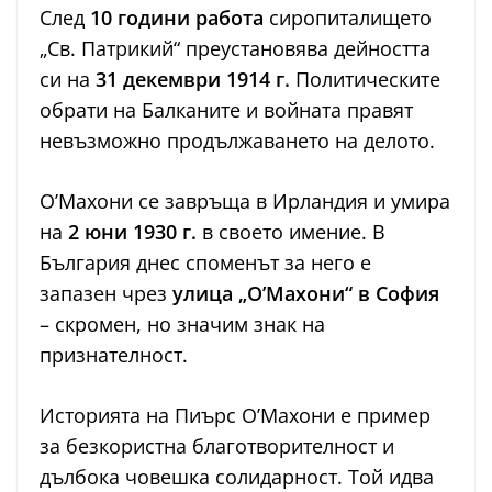
След
10 години работа
сиропиталището
„Св. Патрикий“ преустановява дейността
си на
31 декември 1914 г.
Политическите
обрати на Балканите и войната правят
невъзможно продължаването на делото.
О’Махони се завръща в Ирландия и умира
на
2 юни 1930 г.
в своето имение. В
България днес споменът за него е
запазен чрез
улица „О’Махони“ в София
– скромен, но значим знак на
признателност.
Историята на Пиърс О’Махони е пример
за безкористна благотворителност и
дълбока човешка солидарност. Той идва