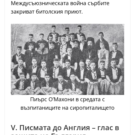
Междусъюзническата война сърбите
закриват битолския приют.
Пиърс О’Махони в средата с
възпитаниците на сиропиталището
V. Писмата до Англия – глас в