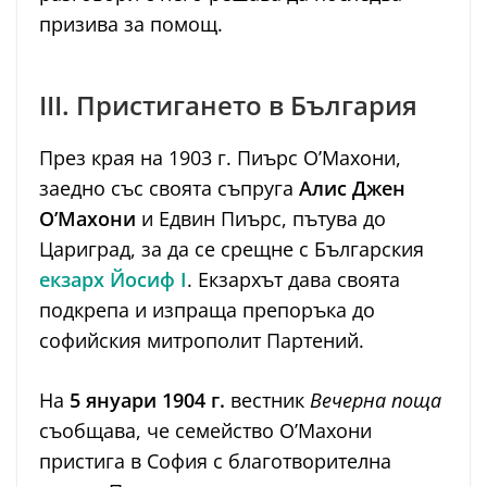
призива за помощ.
III. Пристигането в България
През края на 1903 г. Пиърс О’Махони,
заедно със своята съпруга
Алис Джен
О’Махони
и Едвин Пиърс, пътува до
Цариград, за да се срещне с Българския
екзарх Йосиф I
. Екзархът дава своята
подкрепа и изпраща препоръка до
софийския митрополит Партений.
На
5 януари 1904 г.
вестник
Вечерна поща
съобщава, че семейство О’Махони
пристига в София с благотворителна