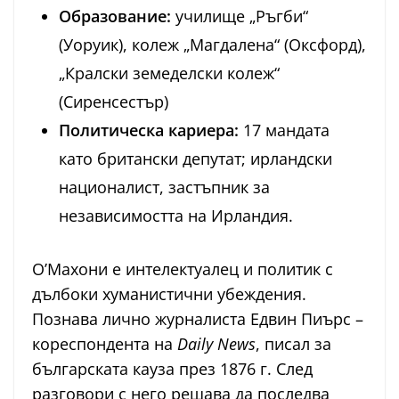
Образование:
училище „Ръгби“
(Уоруик), колеж „Магдалена“ (Оксфорд),
„Кралски земеделски колеж“
(Сиренсестър)
Политическа кариера:
17 мандата
като британски депутат; ирландски
националист, застъпник за
независимостта на Ирландия.
О’Махони е интелектуалец и политик с
дълбоки хуманистични убеждения.
Познава лично журналиста Едвин Пиърс –
кореспондента на
Daily News
, писал за
българската кауза през 1876 г. След
разговори с него решава да последва