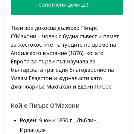
неопетнени дечица!
Този зов докосва дълбоко Пиърс
О’Махони – човек с будна съвест и памет
за жестокостите на турците по време на
Априлското въстание (1876), когато
Европа за първи път научава за
българската трагедия благодарение на
Уилям Гладстон и журналисти като
Джанюариъс Макгахан и Едвин Пиърс.
Кой е Пиърс О’Махони
Роден:
9 юни 1850 г., Дъблин,
Ирландия