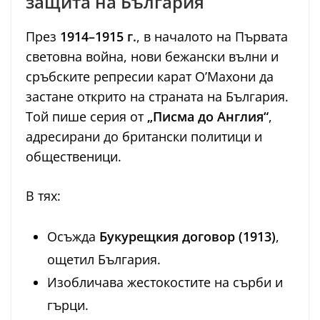
защита на България
През
1914–1915 г.
, в началото на Първата
световна война, нови бежански вълни и
сръбските репресии карат О’Махони да
застане открито на страната на България.
Той пише серия от
„Писма до Англия“
,
адресирани до британски политици и
общественици.
В тях:
Осъжда
Букурещкия договор (1913)
,
ощетил България.
Изобличава жестокостите на сърби и
гърци.