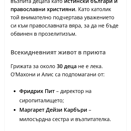
възпита децата като
истински българи и
православни християни
. Като католик
той внимателно подчертава уважението
си към православната вяра, за да не бъде
обвинен в прозелитизъм.
Всекидневният живот в приюта
Грижата за около
30 деца
не е лека.
О’Махони и Алис са подпомагани от:
Фридрих Пит
– директор на
сиропиталището;
Маргарет Дейзи Карбъри
–
милосърдна сестра и възпитателка.