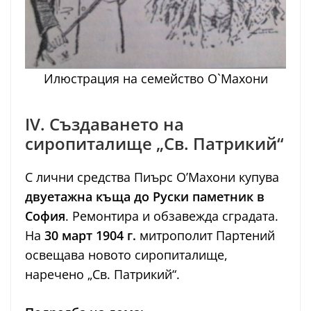
Илюстрация на семейство О`Махони
IV. Създаването на
сиропиталище „Св. Патрикий“
С лични средства Пиърс О’Махони купува
двуетажна къща до Руски паметник в
София
. Ремонтира и обзавежда сградата.
На
30 март 1904 г.
митрополит Партений
освещава новото сиропиталище,
наречено „Св. Патрикий“.