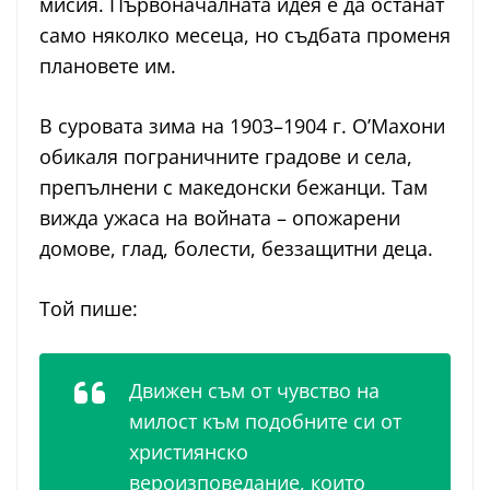
мисия. Първоначалната идея е да останат
само няколко месеца, но съдбата променя
плановете им.
В суровата зима на 1903–1904 г. О’Махони
обикаля пограничните градове и села,
препълнени с македонски бежанци. Там
вижда ужаса на войната – опожарени
домове, глад, болести, беззащитни деца.
Той пише:
Движен съм от чувство на
милост към подобните си от
християнско
вероизповедание, които