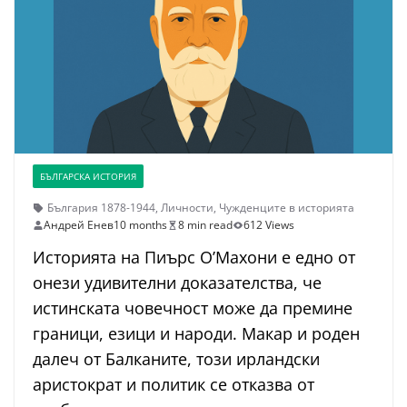
БЪЛГАРСКА ИСТОРИЯ
България 1878-1944
,
Личности
,
Чужденците в историята
Андрей Енев
10 months
8 min read
612 Views
Историята на Пиърс О’Махони е едно от
онези удивителни доказателства, че
истинската човечност може да премине
граници, езици и народи. Макар и роден
далеч от Балканите, този ирландски
аристократ и политик се отказва от