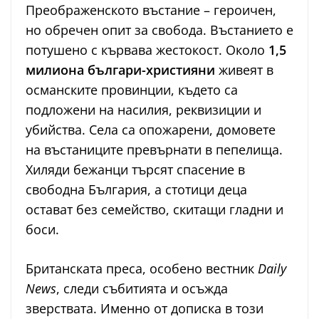
Преображенското въстание – героичен,
но обречен опит за свобода. Въстанието е
потушено с кървава жестокост. Около
1,5
милиона българи-християни
живеят в
османските провинции, където са
подложени на насилия, реквизиции и
убийства. Села са опожарени, домовете
на въстаниците превърнати в пепелища.
Хиляди бежанци търсят спасение в
свободна България, а стотици деца
остават без семейство, скитащи гладни и
боси.
Британската преса, особено вестник
Daily
News
, следи събитията и осъжда
зверствата. Именно от дописка в този