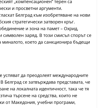
ческият „компенсационен“ терен са
чески и просветни аргументи.
тласкат Белград към изобретяване на нови
бския стратегически затворен кръг.
бединение и зона на памет – Охрид,
 символен заряд. В този смисъл спорът се
на миналото, което да санкционира бъдещи
те успяват да преодолеят международните
 В Белград се затвърждава представата, че
не на локалната идентичност, така че тя
зтича търсене на средства, които не
жи от Македония, учебни програми,