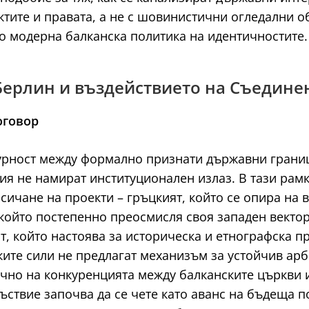
актите и правата, а не с шовинистични огледални о
о модерна балканска политика на идентичностите.
 Берлин и въздействието на Съедине
оговор
гурност между формално признати държавни грани
ия не намират институционален излаз. В тази рам
есичане на проекти – гръцкият, който се опира на
който постепенно преосмисля своя западен вектор
ят, който настоява за историческа и етнографска 
ките сили не предлагат механизъм за устойчив арб
чно на конкуренцията между балканските църкви 
ъствие започва да се чете като аванс на бъдеща 