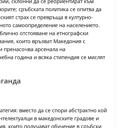
рии, склонни да се реориентират към
орите; сръбската политика се опитва да
ският страх се превръща в културно-
алното самоопределение на населението.
ублично отстояване на етнографски
двания, които връзват Македония с
 и пренасочва арсенала на
ебна година и всяка стипендия се мислят
аганда
атегия: вместо да се спори абстрактно кой
интелектуалци в македонските градове и
ия, които получават обучение в сръбски