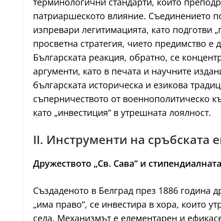
терминологични стандарти, които преподр
патриаршеското влияние. Съединението по
изпревари легитимацията, като подготви „
просветна стратегия, чието предимство е 
Българската реакция, обратно, се концент
аргументи, като в печата и научните изда
българската историческа и езикова традиц
съперничеството от военнополитическо към
като „инвестиция“ в утрешната лоялност.
II. Инструменти на сръбската 
Дружеството „Св. Сава“ и стипендиалнат
Създаденото в Белград през 1886 година др
„има право“, се инвестира в хора, които 
села. Механизмът е елементарен и ефикас