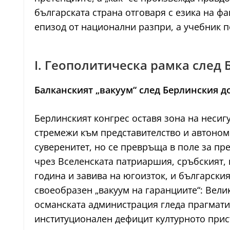
българската страна отговаря с езика на ф
епизод от национални разпри, а учебник п
I. Геополитическа рамка след
Балканският „вакуум“ след Берлинския д
Берлинският конгрес оставя зона на неси
стремежи към представителство и автоном
суверенитет, но се превръща в поле за пр
чрез Вселенската патриаршия, сръбският, 
година и завива на югоизток, и български
своеобразен „вакуум на гаранциите“: Вели
османската администрация гледа прагмати
институционален дефицит културното прис