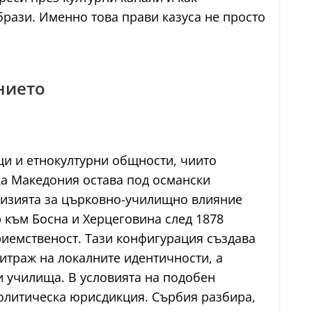
брази. Именно това прави казуса не просто
нието
ци и етнокултурни общности, чиито
ка Македония остава под османски
 визията за църковно-училищно влияние
 към Босна и Херцеговина след 1878
приемственост. Тази конфигурация създава
итраж на локалните идентичности, а
и училища. В условията на подобен
политическа юрисдикция. Сърбия разбира,