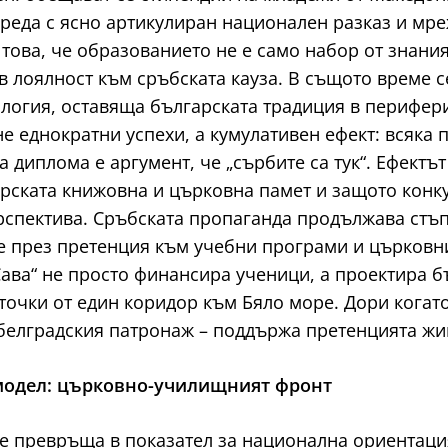
реда с ясно артикулиран национален разказ и мре
ова, че образованието не е само набор от знания,
 в лоялност към сръбската кауза. В същото време 
ология, оставяща българската традиция в перифер
не еднократни успехи, а кумулативен ефект: всяк
а диплома е аргумент, че „сърбите са тук“. Ефектъ
рската книжовна и църковна памет и защото конк
рспектива. Сръбската пропаганда продължава стъп
е през претенция към учебни програми и църковни
Сава“ не просто финансира ученици, а проектира б
 точки от един коридор към Бяло море. Дори когат
 белградския патронаж – поддържа претенцията жи
модел: църковно-училищният фронт
 превръща в показател за национална ориентация