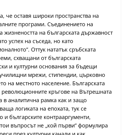
а, че оставя широки пространства на
налните програми. Съединението на
а жизнеността на българската държавност
то успех на съседа, но като
оналното“. Оттук нататък сръбската
еми, схващани от българската
ски и културни основания за бъдещи
– училищни мрежи, стипендии, църковно
то на местното население. Българската
 и революционните кръгове на Вътрешната
 в аналитична рамка как и защо
аща логиката на епохата, тук се
о и българските контрааргументи,
стои въпросът не „кой първи“ формулира
реси през културни канали и как