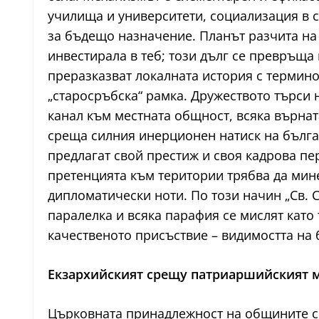
училища и университети, социализация в с
за бъдещо назначение. Планът разчита на т
инвестирала в теб; този дълг се превръща
преразказват локалната история с термин
„старосръбска“ рамка. Дружеството търси 
канал към местната общност, всяка върнат
среща силния инерционен натиск на бълга
предлагат свой престиж и своя кадрова пе
претенцията към територии трябва да мин
дипломатически ноти. По този начин „Св. 
паралелка и всяка парафия се мислят като
качественото присъствие – видимостта на
Екзархийският срещу патриаршийският 
Църковната принадлежност на общините се