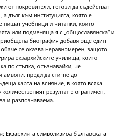
жи от покровители, готови да съдействат
 а дълг към институцията, която е
се пишат учебници и читанки, които
ията или подменяща я с „общославянска“ и
а приобщена биография добавя още един
т обаче се оказва неравномерен, защото
урира екзархийските училища, които
ка по стъпка, осъзнавайки, че
 амвони, преди да стигне до
ъдеща карта на влияние, в която всяка
о количественият резултат е ограничен,
ва и разпознаваема.
: Екзархията символизира българската