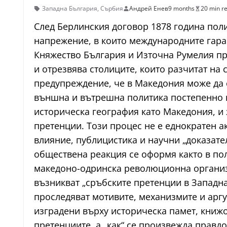
Западна България
,
Сърбия
Андрей Енев
9 months
20 min r
След Берлинския договор 1878 година поли
напрежение, в които международните гара
Княжество България и Източна Румелия пр
и отрезвява столиците, които разчитат на 
предупреждение, че в Македония може да 
външна и вътрешна политика постепенно н
историческа география като Македония, и
претенции. Този процес не е еднократен а
влияние, публицистика и научни „доказате
обществена реакция се оформя както в по
македоно-одринска революционна организа
възникват „сръбските претенции в Западна
проследяват мотивите, механизмите и аргу
изградени върху историческа памет, книж
претенциите, а „как“ се произвежда правдо