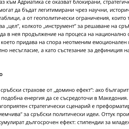
лаз към Адриатика се оказват блокирани, стратеги
 могат да бъдат легитимирани чрез научни, истори
таблици, а от геополитически ограничения, които 
а „цел“, колкото „инструмент“ за решаване на сръ
а в нея продължение на процеса на национално о
 което придава на спора неотменим емоционален и
лно несъгласие, а като състезание за дефиниция 
о
 сръбски страхове от „домино ефект“: ако българи
и подобна енергия да се съсредоточи в Македония.
гоприятен стратегически сценарий е преформатира
иемчива“ за сръбски политически идеи. Оттук прои
кумулират дългосрочен ефект: стипендии за младе