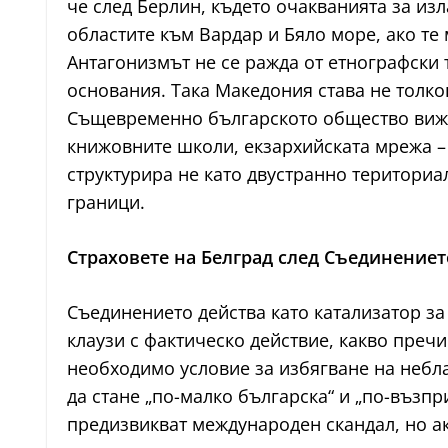
че след Берлин, където очакванията за из
областите към Вардар и Бяло море, ако те
Антагонизмът не се ражда от етнографски 
основания. Така Македония става не толков
Същевременно българското общество вижд
книжовните школи, екзархийската мрежа –
структурира не като двустранно териториа
граници.
Страховете на Белград след Съединениет
Съединението действа като катализатор за
клаузи с фактическо действие, какво преч
необходимо условие за избягване на небла
да стане „по-малко българска“ и „по-възпр
предизвикват международен скандал, но а