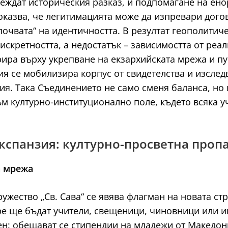
еждат историческия разказ, и подпомагане на ено
казва, че легитимацията може да изпревари догов
почвата“ на идентичността. В резултат геополитиче
дискретността, а недостатък – зависимостта от ре
рира върху укрепване на екзархийската мрежа и п
ния се мобилизира корпус от свидетелства и изсле
ия. Така Съединението не само сменя баланса, но
 културно-институционално поле, където всяка уч
експанзия: културно-просветна проп
а мрежа
ужество „Св. Сава“ се явява флагман на новата стр
утре ще бъдат учители, свещеници, чиновници или 
ен: обещават се стипендии на младежи от Македон