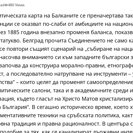
ead
480 Views
тическата карта на Балканите се преначертава так
нции се оказват по-слаби от амбициите на нацио
ез 1885 година внезапно променя баланса, показв
статукво. Белград прочита Съединението не само ка
се повтори същият сценарий на „събиранe на наци
асочва вниманието си към западните български з
 започва да конструира морално-правни, етнограф
кт, а последователно натрупване на инструменти 
лства“ – които целят да променят самоопределение
литическите салони, така и в академичните среди
ция, където гласът на Христо Матов кристализира
 България“. В сегашно историческо време, което хв
ментативните техники на сръбската политика, какт
овна традиция и правна рационалност. В центъра 
подобие за тях, как се канализират държавни инте