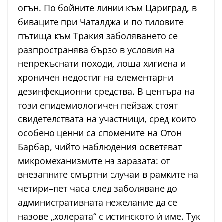
огън. По бойните линии към Цариград, в
биваците при Чаталджа и по тиловите
пътища към Тракия заболяването се
разпространява бързо в условия на
непрекъснати походи, лоша хигиена и
хроничен недостиг на елементарни
дезинфекционни средства. В центъра на
този епидемиологичен пейзаж стоят
свидетелствата на участници, сред които
особено ценни са спомените на Отон
Барбар, чийто наблюдения осветяват
микромеханизмите на заразата: от
внезапните смъртни случаи в рамките на
четири–пет часа след заболяване до
административната нежелание да се
назове „холерата“ с истинското ѝ име. Тук