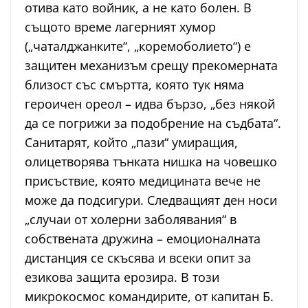
отива като войник, а не като болен. В
същото време лагерният хумор
(„чаталджанките“, „коремоболието“) е
защитен механизъм срещу прекомерната
близост със смъртта, която тук няма
героичен ореол – идва бързо, „без някой
да се погрижи за подобрение на съдбата“.
Санитарят, който „пази“ умиращия,
олицетворява тънката нишка на човешко
присъствие, която медицината вече не
може да подсигури. Следващият ден носи
„случаи от холерни заболявания“ в
собствената дружина – емоционалната
дистанция се скъсява и всеки опит за
езикова защита ерозира. В този
микрокосмос командирите, от капитан Б.