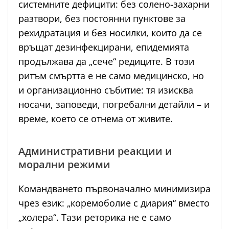
системните дефицити: без солено-захарни
разтвори, без постоянни пунктове за
рехидратация и без носилки, които да се
връщат дезинфекцирани, епидемията
продължава да „сече“ редиците. В този
ритъм смъртта е не само медицинско, но
и организационно събитие: тя изисква
носачи, заповеди, погребални детайли – и
време, което се отнема от живите.
Административни реакции и
морални режими
Командването първоначално минимизира
чрез език: „коремоболие с диария“ вместо
„холера“. Тази реторика не е само