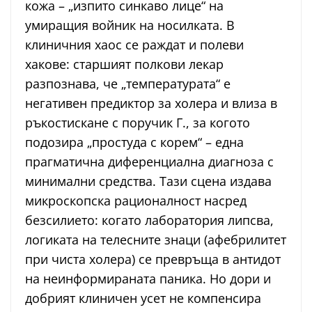
кожа – „изпито синкаво лице“ на
умиращия войник на носилката. В
клиничния хаос се раждат и полеви
хакове: старшият полкови лекар
разпознава, че „температурата“ е
негативен предиктор за холера и влиза в
ръкостискане с поручик Г., за когото
подозира „простуда с корем“ – една
прагматична диференциална диагноза с
минимални средства. Тази сцена издава
микроскопска рационалност насред
безсилието: когато лаборатория липсва,
логиката на телесните знаци (афебрилитет
при чиста холера) се превръща в антидот
на неинформираната паника. Но дори и
добрият клиничен усет не компенсира