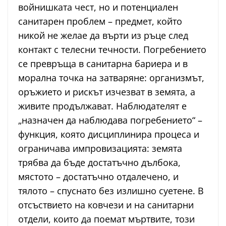
войнишката чест, но и потенциален
санитарен проблем – предмет, който
никой не желае да върти из ръце след
контакт с телесни течности. Погребението
се превръща в санитарна бариера и в
морална точка на затваряне: организмът,
оръжието и рискът изчезват в земята, а
живите продължават. Наблюдателят е
„назначен да наблюдава погребението“ –
функция, която дисциплинира процеса и
ограничава импровизацията: земята
трябва да бъде достатъчно дълбока,
мястото – достатъчно отдалечено, и
тялото – спуснато без излишно суетене. В
отсъствието на ковчези и на санитарни
отдели, които да поемат мъртвите, този