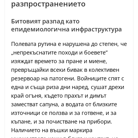
разпространението
Битовият разпад като
епидемиологична инфраструктура
Полевата рутина е нарушена до степен, че
„непрекъснатите походи и боевете“
изяждат времето за пране и миене,
превръщайки всеки бивак в колективен
резервоар на патогени. Войниците спят с
една и съща риза дни наред, сушат дрехи
край огъня, където прахът и димът
заместват сапуна, а водата от близките
източници се ползва и за готвене, и за
къпане, и за почистване на прибори.
Наличието на въшки маркира