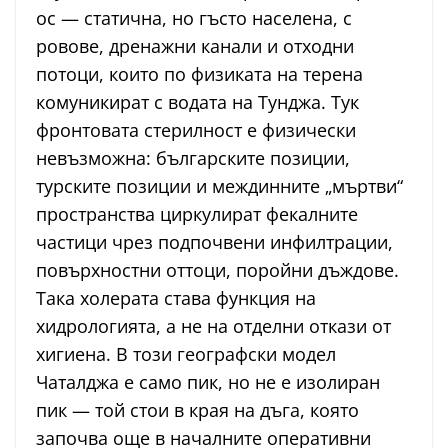
ос — статична, но гъсто населена, с
ровове, дренажни канали и отходни
потоци, които по физиката на терена
комуникират с водата на Тунджа. Тук
фронтовата стерилност е физически
невъзможна: българските позиции,
турските позиции и междинните „мъртви“
пространства циркулират фекалните
частици чрез подпочвени инфилтрации,
повърхностни оттоци, поройни дъждове.
Така холерата става функция на
хидрологията, а не на отделни откази от
хигиена. В този географски модел
Чаталджа е само пик, но не е изолиран
пик — той стои в края на дъга, която
започва още в началните оперативни