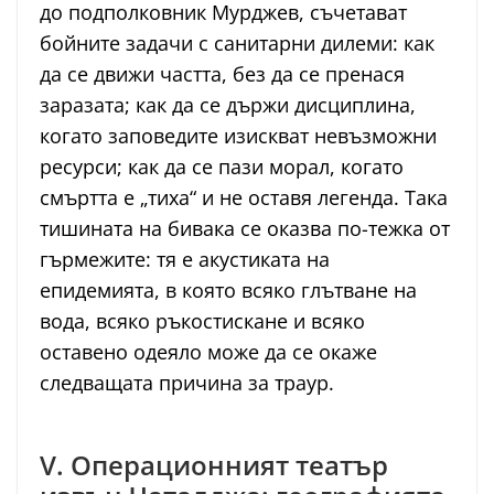
до подполковник Мурджев, съчетават
бойните задачи с санитарни дилеми: как
да се движи частта, без да се пренася
заразата; как да се държи дисциплина,
когато заповедите изискват невъзможни
ресурси; как да се пази морал, когато
смъртта е „тиха“ и не оставя легенда. Така
тишината на бивака се оказва по-тежка от
гърмежите: тя е акустиката на
епидемията, в която всяко глътване на
вода, всяко ръкостискане и всяко
оставено одеяло може да се окаже
следващата причина за траур.
V. Операционният театър