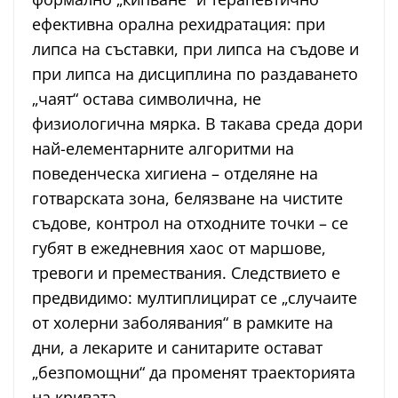
ефективна орална рехидратация: при
липса на съставки, при липса на съдове и
при липса на дисциплина по раздаването
„чаят“ остава символична, не
физиологична мярка. В такава среда дори
най-елементарните алгоритми на
поведенческа хигиена – отделяне на
готварската зона, белязване на чистите
съдове, контрол на отходните точки – се
губят в ежедневния хаос от маршове,
тревоги и премествания. Следствието е
предвидимо: мултиплицират се „случаите
от холерни заболявания“ в рамките на
дни, а лекарите и санитарите остават
„безпомощни“ да променят траекторията
на кривата.