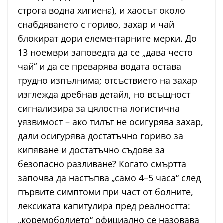
строга водна хигиена), и хаосът около
снабдяването с гориво, захар и чай
блокират дори елементарните мерки. До
13 ноември заповедта да се „дава често
чай“ и да се преварява водата остава
трудно изпълнима; отсъствието на захар
изглежда дребнав детайл, но всъщност
сигнализира за цялостна логистична
уязвимост – ако тилът не осигурява захар,
дали осигурява достатъчно гориво за
кипяване и достатъчно съдове за
безопасно разливане? Когато смъртта
започва да настъпва „само 4–5 часа“ след
първите симптоми при част от болните,
лексиката капитулира пред реалността:
„коремоболието“ официално се назовава