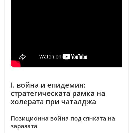
I. война и епидемия:
стратегическата рамка на
холерата при чаталджа
Позиционна война под сянката на
заразата