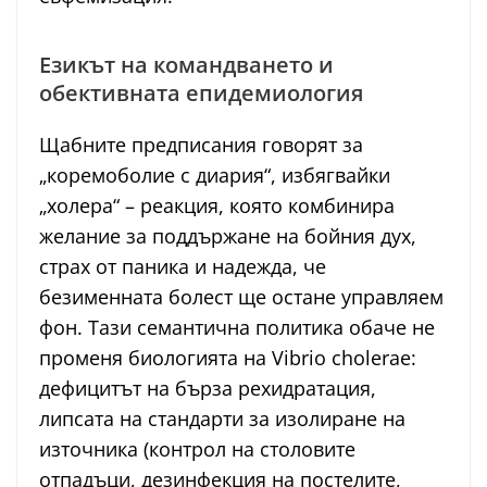
Езикът на командването и
обективната епидемиология
Щабните предписания говорят за
„коремоболие с диария“, избягвайки
„холера“ – реакция, която комбинира
желание за поддържане на бойния дух,
страх от паника и надежда, че
безименната болест ще остане управляем
фон. Тази семантична политика обаче не
променя биологията на Vibrio cholerae:
дефицитът на бърза рехидратация,
липсата на стандарти за изолиране на
източника (контрол на столовите
отпадъци, дезинфекция на постелите,