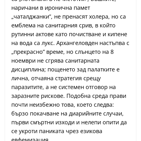
наричани в иронична памет
„чаталджанки“, не пренасят холера, но са
емблема на санитарния срив, в който
рутинни актове като почистване и кипене
на вода са лукс. Архангеловден настъпва с
„прекрасно“ време, но слънцето на 8
ноември не сгрява санитарната
дисциплина; пощенето зад палатките е
лична, отчаяна стратегия срещу
паразитите, а не системен отговор на
заразните рискове. Подобна среда прави
почти неизбежно това, което следва:
бързо покачване на диарийните случаи,
първи смъртни изходи и нелепи опити да
се укроти паниката чрез езикова
евфемизация.