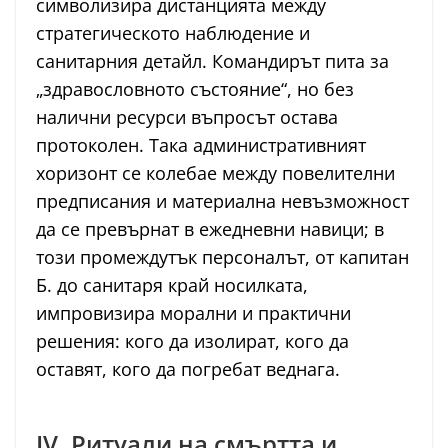
символизира дистанцията между
стратегическото наблюдение и
санитарния детайл. Командирът пита за
„здравословното състояние“, но без
налични ресурси въпросът остава
протоколен. Така административният
хоризонт се колебае между повелителни
предписания и материална невъзможност
да се превърнат в ежедневни навици; в
този промеждутък персоналът, от капитан
Б. до санитаря край носилката,
импровизира морални и практични
решения: кого да изолират, кого да
оставят, кого да погребат веднага.
IV. Ритуали на смъртта и