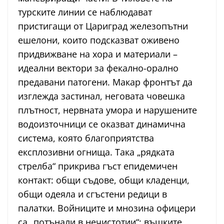
турските линии се наблюдават
пристигащи от Цариград железопътни
ешелони, които подсказват оживено
придвижване на хора и материали –
идеални вектори за фекално-орално
предавани патогени. Макар фронтът да
изглежда застинал, неговата човешка
плътност, нервната умора и нарушените
водоизточници се оказват динамична
система, която благоприятства
експлозивни огнища. Така „рядката
стрелба“ прикрива гъст епидемичен
контакт: общи съдове, общи кладенци,
общи одеяла и сгъстени редици в
палатки. Войниците и мнозина офицери
са „потънали в нечистотии“; въшките,