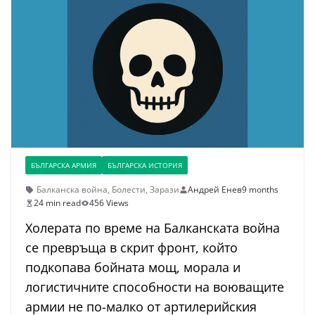
БЪЛГАРСКА АРМИЯ
БЪЛГАРСКА ИСТОРИЯ
Балканска война
,
Болести
,
Зарази
Андрей Енев
9 months
24 min read
456 Views
Холерата по време на Балканската война
се превръща в скрит фронт, който
подкопава бойната мощ, морала и
логистичните способности на воюващите
армии не по-малко от артилерийския