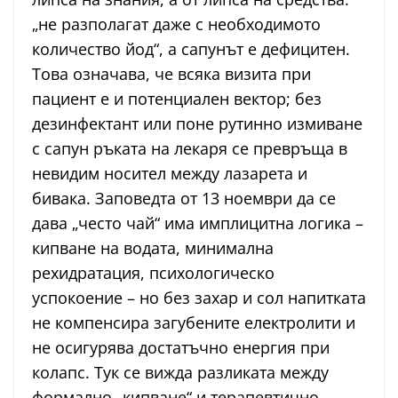
„не разполагат даже с необходимото
количество йод“, а сапунът е дефицитен.
Това означава, че всяка визита при
пациент е и потенциален вектор; без
дезинфектант или поне рутинно измиване
с сапун ръката на лекаря се превръща в
невидим носител между лазарета и
бивака. Заповедта от 13 ноември да се
дава „често чай“ има имплицитна логика –
кипване на водата, минимална
рехидратация, психологическо
успокоение – но без захар и сол напитката
не компенсира загубените електролити и
не осигурява достатъчно енергия при
колапс. Тук се вижда разликата между
формално „кипване“ и терапевтично