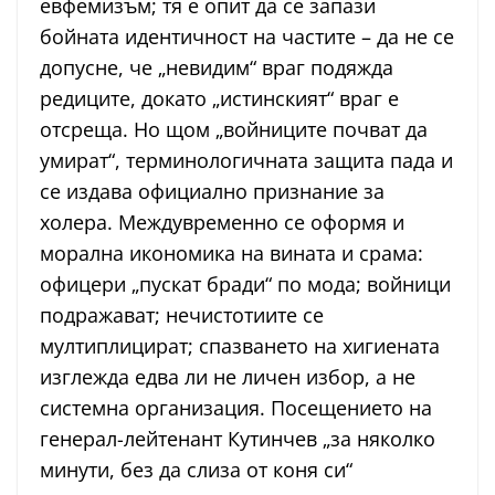
евфемизъм; тя е опит да се запази
бойната идентичност на частите – да не се
допусне, че „невидим“ враг подяжда
редиците, докато „истинският“ враг е
отсреща. Но щом „войниците почват да
умират“, терминологичната защита пада и
се издава официално признание за
холера. Междувременно се оформя и
морална икономика на вината и срама:
офицери „пускат бради“ по мода; войници
подражават; нечистотиите се
мултиплицират; спазването на хигиената
изглежда едва ли не личен избор, а не
системна организация. Посещението на
генерал-лейтенант Кутинчев „за няколко
минути, без да слиза от коня си“