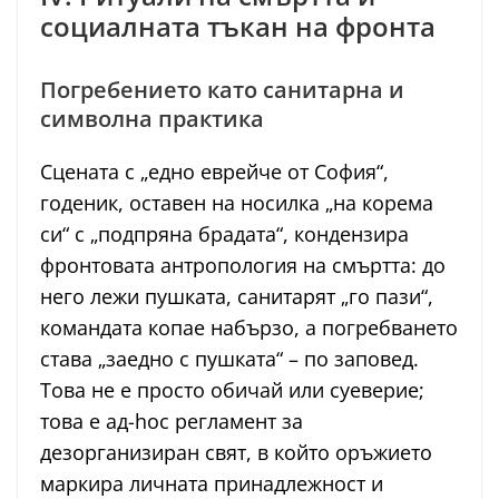
социалната тъкан на фронта
Погребението като санитарна и
символна практика
Сцената с „едно еврейче от София“,
годеник, оставен на носилка „на корема
си“ с „подпряна брадата“, кондензира
фронтовата антропология на смъртта: до
него лежи пушката, санитарят „го пази“,
командата копае набързо, а погребването
става „заедно с пушката“ – по заповед.
Това не е просто обичай или суеверие;
това е ад-hoc регламент за
дезорганизиран свят, в който оръжието
маркира личната принадлежност и