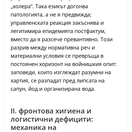
„холера“. Така езикът догонва
патологията, а не я предвижда;
управленската реакция закъснява и
легитимира епидемията постфактум,
вместо да я разсече превантивно. Този
разрив между нормативна реч и
материални условия се превръща в
постоянен хоризонт на войнишкия опит:
заповеди, които изглеждат разумни на
хартия, се разпадат пред липсата на
сапун, йод и организирана вода.
II. фронтова хигиена и
логистични дефицити:
механика на