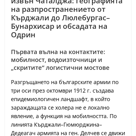
извън Чаталджа: географията
на разпространението от
Кърджали до Люлебургас–
Бунархисар и обсадата на
Одрин
Първата вълна на контактите:
мобилност, водоизточници и
„скритите“ логистични мостове
Разгръщането на българските армии по
три оси през октомври 1912 г. създава
епидемиологичен ландшафт, в който
зараждащата се холера не е локално
явление, а функция на мобилността. По
линията Кърджали–Гюмюрджина–
Дедеагач армията на ген. Делчев се движи