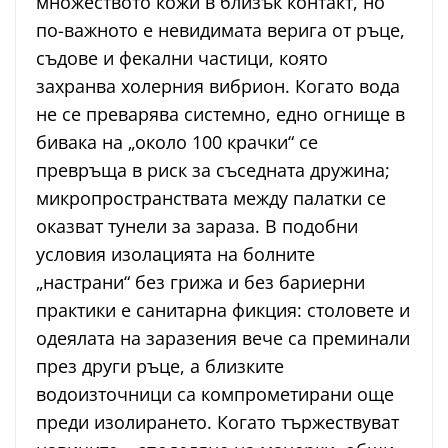
множеството кожи в близък контакт, но
по-важното е невидимата верига от ръце,
съдове и фекални частици, която
захранва холерния вибрион. Когато вода
не се преварява системно, едно огнище в
бивака на „около 100 крачки“ се
превръща в риск за съседната дружина;
микропространствата между палатки се
оказват тунели за зараза. В подобни
условия изолацията на болните
„настрани“ без грижа и без бариерни
практики е санитарна фикция: столовете и
одеялата на заразения вече са преминали
през други ръце, а близките
водоизточници са компрометирани още
преди изолирането. Когато тържествуват