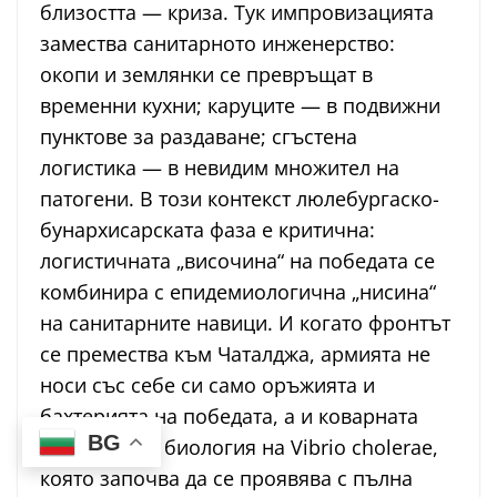
близостта — криза. Тук импровизацията
замества санитарното инженерство:
окопи и землянки се превръщат в
временни кухни; каруците — в подвижни
пунктове за раздаване; сгъстена
логистика — в невидим множител на
патогени. В този контекст люлебургаско-
бунархисарската фаза е критична:
логистичната „височина“ на победата се
комбинира с епидемиологична „нисина“
на санитарните навици. И когато фронтът
се премества към Чаталджа, армията не
носи със себе си само оръжията и
бахтерията на победата, а и коварната
BG
хидрофилна биология на Vibrio cholerae,
която започва да се проявява с пълна