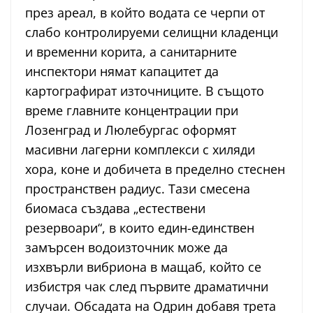
през ареал, в който водата се черпи от
слабо контролируеми селищни кладенци
и временни корита, а санитарните
инспектори нямат капацитет да
картографират източниците. В същото
време главните концентрации при
Лозенград и Люлебургас оформят
масивни лагерни комплекси с хиляди
хора, коне и добичета в пределно стеснен
пространствен радиус. Тази смесена
биомаса създава „естествени
резервоари“, в които един-единствен
замърсен водоизточник може да
изхвърли вибриона в мащаб, който се
избистря чак след първите драматични
случаи. Обсадата на Одрин добавя трета