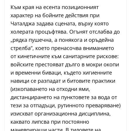
Към края на есента позиционният
характер на бойните действия при
Чаталджа задава сцената, върху която
холерата процъфтява. Огънят отслабва до
„рядка пушечна, а понякога и оръдейна
стрелба“, което пренасочва вниманието
от кинетичните към санитарните рискове:
войските престояват дълго в мокри окопи
и временни биваци, където хигиенните
навици се разпадат и битовите практики
(изкопаването на отходни ями,
дистанцирането на пунктовете за вода от
тези за отпадъци, рутинното преваряване)
изискват организационна дисциплина,
каквато липсва при постоянно
маневриращи части. В тиловете на