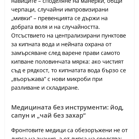
навиците – споделяне на манерки, общи
черпаци, случайни импровизирани
„мивки“ – превенцията се държи на
добрата воля и на случайността.
Отсъствието на централизирани пунктове
за кипната вода и нейната охрана от
замърсяване след варене прави самото
кипване половинчата мярка: ако чистият
съд е рядкост, то кипнатата вода бързо се
„въоръжава“ с нови микроби при
разливане и складиране.
Медицината без инструменти: йод,
сапун и „чай без захар“
Фронтовите медици са обезоръжени не от
липса на знания, а от липса на средства: