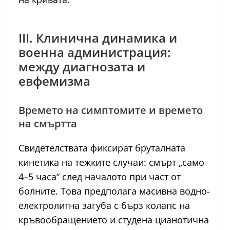
III. Клинична динамика и
военна администрация:
между диагнозата и
евфемизма
Времето на симптомите и времето
на смъртта
Свидетелствата фиксират бруталната
кинетика на тежките случаи: смърт „само
4–5 часа“ след началото при част от
болните. Това предполага масивна водно-
електролитна загуба с бърз колапс на
кръвообращението и студена цианотична