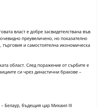
овата власт е добре засвидетелствана във
 – очевидно преувеличено, но показателно
и, търговия и самостоятелна икономическа
ата област. След поражение от сърбите е
зициите си чрез династични бракове –
– Белаур, бъдещия цар Михаил III