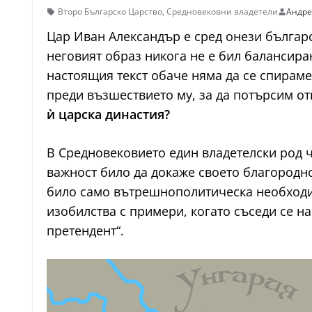
Второ Българско Царство
,
Средновековни владетели
Андре
Цар Иван Александър е сред онези българ
неговият образ никога не е бил балансиран
настоящия текст обаче няма да се спирам
преди възшествието му, за да потърсим о
ѝ царска династия?
В Средновековието един владетелски род ч
важност било да докаже своето благородно
било само вътрешнополитическа необходим
изобилства с примери, когато съседи се н
претендент“.