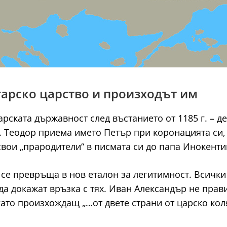
гарско царство и произходът им
рската държавност след въстанието от 1185 г. – д
 Теодор приема името Петър при коронацията си, з
свои „прародители“ в писмата си до папа Инокентий 
се превръща в нов еталон за легитимност. Всички
 да докажат връзка с тях. Иван Александър не прав
като произхождащ „…от двете страни от царско кол