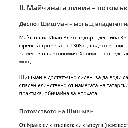
II. Майчината линия – потомъ
Деспот Шишман – могъщ владетел н
Майката на Иван Александър – деспина Ке
френска хроника от 1308 г., където е опис
за неговата автономия. Хронистът предста
мощ.
Шишман е достатъчно силен, за да води са
спасен единствено от намесата на татарск
практика, обичайна за епохата.
Потомството на Шишман
От брака си с първата си съпруга (неизве