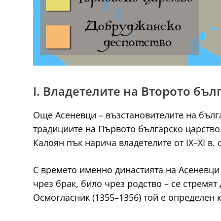
I. Владетелите на Второто бъл
Още Асеневци – възстановителите на бълга
традициите на Първото българско царство.
Калоян пък нарича владетелите от IX–XI в. 
С времето именно династията на Асеневци 
чрез брак, било чрез родство – се стремят
Осмогласник (1355–1356) той е определен 