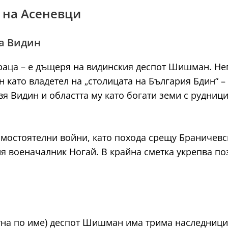
к на Асеневци
а Видин
раца – е дъщеря на видинския деспот Шишман. Нег
ан като владетел на „столицата на България Бдин“
вя Видин и областта му като богати земи с рудниц
мостоятелни войни, като похода срещу Браничевск
ия военачалник Ногай. В крайна сметка укрепва по
стна по име) деспот Шишман има трима наследници 