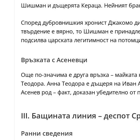
Шишман и дъщерята Кераца. Нейният брак
Според дубровнишкия хронист Джакомо ди 
твърдение е вярно, то Шишман е принадле
подсилва царската легитимност на потомци
Връзката с Асеневци
Още по-значима е друга връзка – майката 
Теодора. Анна Теодора е дъщеря на Иван А
Асенев род – факт, доказан убедително от
III. Бащината линия – деспот 
Ранни сведения