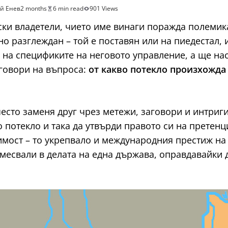
й Енев
2 months
6 min read
901 Views
ски владетели, чието име винаги поражда полемик
о разглеждан – той е поставян или на пиедестал, 
е на спецификите на неговото управление, а ще н
тговори на въпроса:
от какво потекло произхожда
есто заменя друг чрез метежи, заговори и интриги
 потекло и така да утвърди правото си на претен
ост – то укрепвало и международния престиж на 
амесвали в делата на една държава, оправдавайки 