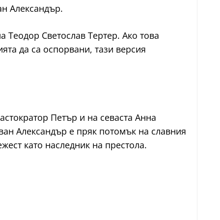
н Александър.
 Теодор Светослав Тертер. Ако това
ята да са оспорвани, тази версия
астократор Петър и на севаста Анна
ван Александър е пряк потомък на славния
ежест като наследник на престола.