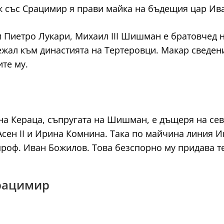
 със Срацимир я прави майка на бъдещия цар Ива
Пиетро Лукари, Михаил III Шишман е братовчед на
жал към династията на Тертеровци. Макар сведени
те му.
на Кераца, съпругата на Шишман, е дъщеря на сев
сен II и Ирина Комнина. Така по майчина линия И
 проф. Иван Божилов. Това безспорно му придава т
Срацимир