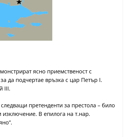
емонстрират ясно приемственост с
а да подчертае връзка с цар Петър I.
III.
 следващи претенденти за престола – било
и изключение. В епилога на т.нар.
яно“.