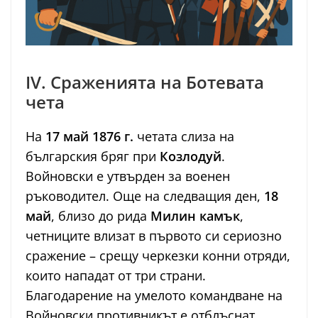
IV. Сраженията на Ботевата
чета
На
17 май 1876 г.
четата слиза на
българския бряг при
Козлодуй
.
Войновски е утвърден за военен
ръководител. Още на следващия ден,
18
май
, близо до рида
Милин камък
,
четниците влизат в първото си сериозно
сражение – срещу черкезки конни отряди,
които нападат от три страни.
Благодарение на умелото командване на
Войновски противникът е отблъснат.