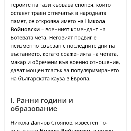
героите на тази кървава епопея, които
оставят траен отпечатък в народната
памет, се откроява името на
Никола
Войновски
– военният комендант на
Ботевата чета. Неговият подвиг е
неизменно свързан с последните дни на
въстанието, когато сраженията на четата,
макар и обречени във военно отношение,
дават мощен тласък за популяризирането
на българската кауза в Европа.
I. Ранни години и
образование
Никола Данчов Стоянов, известен по-
късно като
Никола Войновски
, е роден