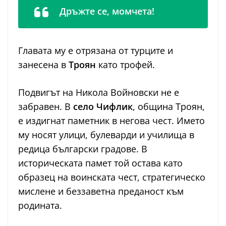
Дръжте се, момчета!
Главата му е отрязана от турците и
занесена в
Троян
като трофей.
Подвигът на Никола Войновски не е
забравен. В
село Чифлик
, община Троян,
е издигнат паметник в негова чест. Името
му носят улици, булеварди и училища в
редица български градове. В
историческата памет той остава като
образец на воинската чест, стратегическо
мислене и беззаветна преданост към
родината.