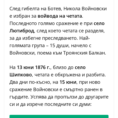
След гибелта на Ботев, Никола Войновски
е избран за
войвода на четата
.
Последното голямо сражение е при
село
Лютиброд
, след което четата се разделя,
за да избегне преследването. Най-
голямата група – 15 души, начело с
Войновски, поема към Троянския Балкан.
На
13 юни 1876 г.
, близо до
село
Шипково
, четата е обкръжена и разбита.
Два дни по-късно, на
15 юни
, при ново
сражение Войновски е смъртно ранен в
гърдите. Успява да пропълзи до другарите
си и да изрече последните си думи: