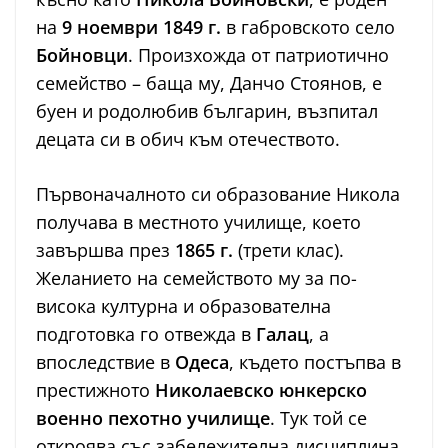
на
9 ноември 1849 г.
в габровското село
Бойновци
. Произхожда от патриотично
семейство – баща му, Данчо Стоянов, е
буен и родолюбив българин, възпитал
децата си в обич към отечеството.
Първоначалното си образование Никола
получава в местното училище, което
завършва през
1865 г.
(трети клас).
Желанието на семейството му за по-
висока културна и образователна
подготовка го отвежда в
Галац
, а
впоследствие в
Одеса
, където постъпва в
престижното
Николаевско юнкерско
военно пехотно училище
. Тук той се
откроява със забележителна дисциплина,