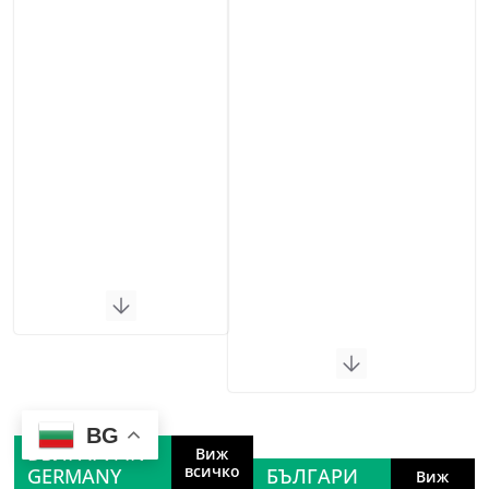
BG
БЪЛГАРИ IN
Виж
всичко
GERMANY
БЪЛГАРИ
Виж