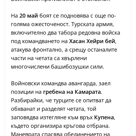
На
20 май
боят се подновява с още по-
голяма ожесточеност. Турската армия,
включително два табора редовна войска
под командването на
Хасан Хейри бей
,
атакува фронтално, а срещу останалите
части на четата са хвърлени
многочислени башибозушки сили.
Войновски командва авангарда, заел
позиции на
гребена на Камарата
.
Разбирайки, че турците се опитват да
обхванат и разделят четата, той
заповядва изтегляне към връх
Купена
,
където организира кръгова отбрана.
Маневрата спасява обединението на