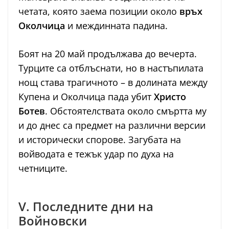
четата, която заема позиции около
връх
Околчица
и междинната падина.
Боят на 20 май продължава до вечерта.
Турците са отблъснати, но в настъпилата
нощ става трагичното – в долината между
Купена и Околчица пада убит
Христо
Ботев
. Обстоятелствата около смъртта му
и до днес са предмет на различни версии
и исторически спорове. Загубата на
войводата е тежък удар по духа на
четниците.
V. Последните дни на
Войновски