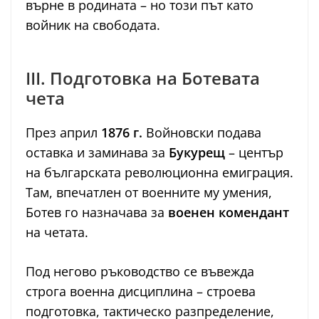
върне в родината – но този път като
войник на свободата.
III. Подготовка на Ботевата
чета
През април
1876 г.
Войновски подава
оставка и заминава за
Букурещ
– център
на българската революционна емиграция.
Там, впечатлен от военните му умения,
Ботев го назначава за
военен комендант
на четата.
Под негово ръководство се въвежда
строга военна дисциплина – строева
подготовка, тактическо разпределение,