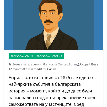
БЪЛГАРСКА АРМИЯ
БЪЛГАРСКА ИСТОРИЯ
Ботева чета
,
военни
,
Личности
,
Христо Ботев
Андрей Енев
12 months
5 min read
603 Views
Априлското въстание от 1876 г. е едно от
най-ярките събития в българската
история – момент, който и до днес буди
национална гордост и преклонение пред
саможертвата на участниците. Сред