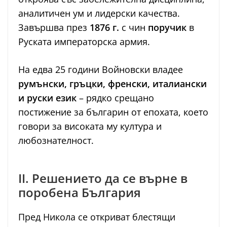
аналитичен ум и лидерски качества.
Завършва през
1876 г.
с чин
поручик
в
Руската императорска армия.
На едва 25 години Войновски владее
румънски, гръцки, френски, италиански
и руски език
– рядко срещано
постижение за българин от епохата, което
говори за високата му култура и
любознателност.
II. Решението да се върне в
поробена България
Пред Никола се откриват блестящи