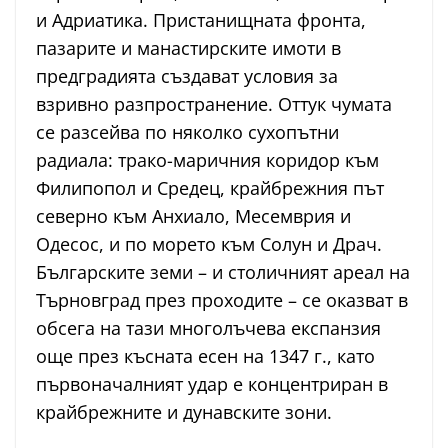
и Адриатика. Пристанищната фронта,
пазарите и манастирските имоти в
предградията създават условия за
взривно разпространение. Оттук чумата
се разсейва по няколко сухопътни
радиала: трако-маричния коридор към
Филипопол и Средец, крайбрежния път
северно към Анхиало, Месемврия и
Одесос, и по морето към Солун и Драч.
Българските земи – и столичният ареал на
Търновград през проходите – се оказват в
обсега на тази многолъчева експанзия
още през късната есен на 1347 г., като
първоначалният удар е концентриран в
крайбрежните и дунавските зони.