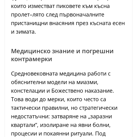
които изместват пиковете към късна
пролет–лято след първоначалните
пристанищни внасяния през късната есен
и зимата.
Медицинско знание и погрешни
контрамерки
Средновековната медицина работи с
обяснителни модели на миазми,
констелации и Божествено наказание.
Това води до мерки, които често са
тактически правилни, но стратегически
недостатъчни: затваряне на „заразни
квартали“, изолиране на явни болни,
процесии и покаянни ритуали. Под