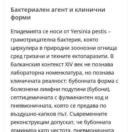
Бактериален агент и клинични
форми
Епидемията се носи от Yersinia pestis –
грамотрицателна бактерия, която
циркулира в природни зоонозни огнища
сред гризачи и техните ектопаразити. В
балканския контекст XIV век не познава
лабораторна номенклатура, но познава
клиничната реалност: бубонната форма с
болезнени лимфни подутини (бубони),
септицемичната с фулминантен ход и
пневмоничната, която се предава по
въздушно-капков път. Съвременните
реконструкции допускат, че бубонната
доминира като честота, пневмоничната