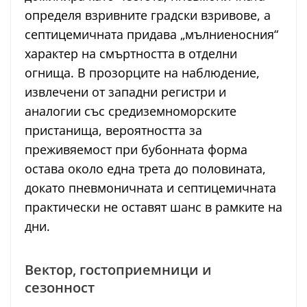
определя взривните градски взривове, а
септицемичната придава „мълниеносния“
характер на смъртността в отделни
огнища. В прозорците на наблюдение,
извлечени от западни регистри и
аналогии със средиземноморските
пристанища, вероятността за
преживяемост при бубонната форма
остава около една трета до половината,
докато пневмоничната и септицемичната
практически не оставят шанс в рамките на
дни.
Вектор, гостоприемници и
сезонност