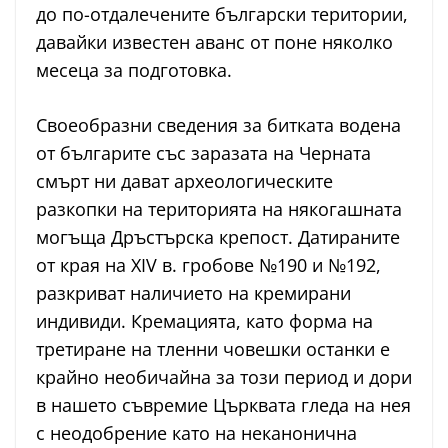
до по-отдалечените български територии,
давайки известен аванс от поне няколко
месеца за подготовка.
Своеобразни сведения за битката водена
от българите със заразата на Черната
смърт ни дават археологическите
разкопки на територията на някогашната
могъща Дръстърска крепост. Датираните
от края на XIV в. гробове №190 и №192,
разкриват наличието на кремирани
индивиди. Кремацията, като форма на
третиране на тленни човешки останки е
крайно необичайна за този период и дори
в нашето съвремие Църквата гледа на нея
с неодобрение като на неканонична