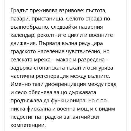
Градът преживява взривове: гъстота,
пазари, пристанища. Селото страда по-
вълнообразно, следвайки пазарния
календар, реколтните цикли и военните
движения. Първата вълна редуцира
градското население чувствително, но
селската мрежа – макар и разредена –
задържа стопанската тъкан и осигурява
частична регенерация между вълните.
Именно тази диференциация между град
и село обяснява защо държавата
продължава да функционира, но с по-
ниска фискална и военна мощ и с видим
недостиг на градски занаятчийски
компетенции.