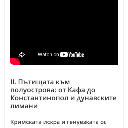
II. Пътищата към
полуострова: от Кафа до
Константинопол и дунавските
лимани
Кримската искра и генуезката ос