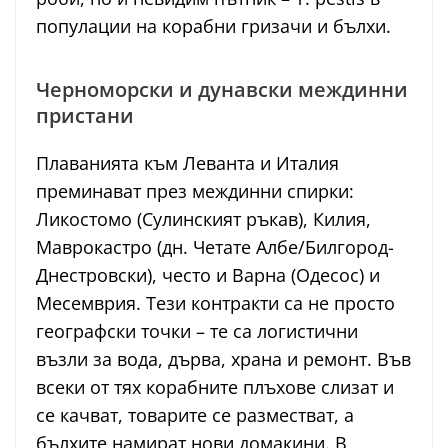
популации на корабни гризачи и бълхи.
Черноморски и дунавски междинни
пристани
Плаванията към Леванта и Италия
преминават през междинни спирки:
Ликостомо (Сулинският ръкав), Килия,
Маврокастро (дн. Четате Албе/Билгород-
Днестровски), често и Варна (Одесос) и
Месемврия. Тези контракти са не просто
географски точки – те са логистични
възли за вода, дърва, храна и ремонт. Във
всеки от тях корабните плъхове слизат и
се качват, товарите се разместват, а
бълхите намират нови домакини. В