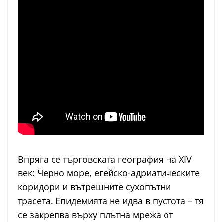
Впряга се търговската география на XIV
век: Черно море, егейско-адриатическите
коридори и вътрешните сухопътни
трасета. Епидемията не идва в пустота – тя
се закрепва върху плътна мрежа от