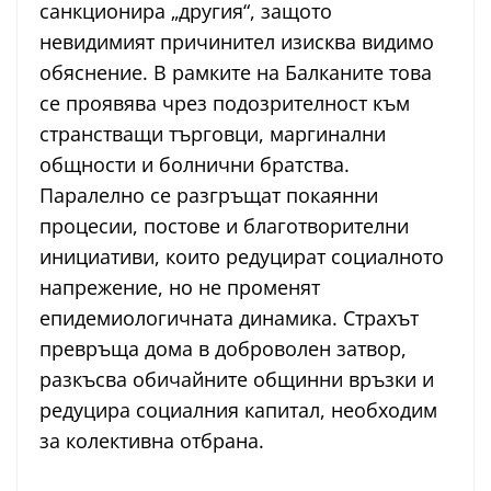
санкционира „другия“, защото
невидимият причинител изисква видимо
обяснение. В рамките на Балканите това
се проявява чрез подозрителност към
странстващи търговци, маргинални
общности и болнични братства.
Паралелно се разгръщат покаянни
процесии, постове и благотворителни
инициативи, които редуцират социалното
напрежение, но не променят
епидемиологичната динамика. Страхът
превръща дома в доброволен затвор,
разкъсва обичайните общинни връзки и
редуцира социалния капитал, необходим
за колективна отбрана.