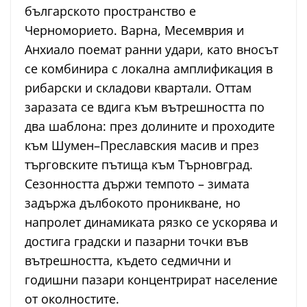
българското пространство е
Черноморието. Варна, Месемврия и
Анхиало поемат ранни удари, като вносът
се комбинира с локална амплификация в
рибарски и складови квартали. Оттам
заразата се вдига към вътрешността по
два шаблона: през долините и проходите
към Шумен–Преславския масив и през
търговските пътища към Търновград.
Сезонността държи темпото – зимата
задържа дълбокото проникване, но
напролет динамиката рязко се ускорява и
достига градски и пазарни точки във
вътрешността, където седмични и
годишни пазари концентрират население
от околностите.