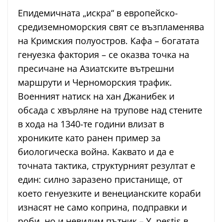
Епидемичната „искра“ в европейско-
средиземноморския свят се възпламенява
на Кримския полуостров. Кафа – богатата
генуезка фактория – се оказва точка на
пресичане на Азиатските вътрешни
маршрути и Черноморския трафик.
Военният натиск на хан Джанибек и
обсада с хвърляне на трупове над стените
в хода на 1340-те години влизат в
хрониките като ранен пример за
биологическа война. Каквато и да е
точната тактика, структурният резултат е
един: силно заразено пристанище, от
което генуезките и венецианските кораби
изнасят не само коприна, подправки и
роби, но и невидим пътник – Y. pestis в