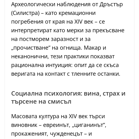
Археологически наблюдения от Дръстър
(Силистра) – като кремационни
погребения от края на XIV век – се
интерпретират като мерки за прекъсване
на постморем заразност и за
„прочистване“ на огнища. Макар и
неканонични, тези практики показват
рационална интуиция: опит да се скъса
веригата на контакт с тленните останки.
Социална психология: вина, страх и
търсене на смисъл
Масовата култура на XIV век търси
виновник – евреинът, „циганинът“,
прокаженият, чужденецът – и