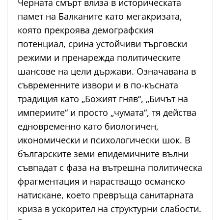
Черната смърт влиза в историческата
памет на Балканите като мегакризата,
която прекроява демографския
потенциал, сринa устойчиви търговски
режими и пренарежда политическите
шансове на цели държави. Означавана в
съвременните извори и в по-късната
традиция като „Божият гняв“, „Бичът на
империите“ и просто „чумата“, тя действа
едновременно като биологичен,
икономически и психологически шок. В
българските земи епидемичните вълни
съвпадат с фаза на вътрешна политическа
фрагментация и нарастващо османско
натискане, което превръща санитарната
криза в ускорител на структурни слабости.