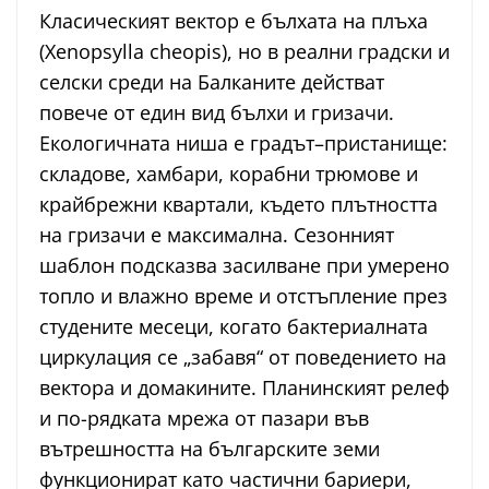
Класическият вектор е бълхата на плъха
(Xenopsylla cheopis), но в реални градски и
селски среди на Балканите действат
повече от един вид бълхи и гризачи.
Екологичната ниша е градът–пристанище:
складове, хамбари, корабни трюмове и
крайбрежни квартали, където плътността
на гризачи е максимална. Сезонният
шаблон подсказва засилване при умерено
топло и влажно време и отстъпление през
студените месеци, когато бактериалната
циркулация се „забавя“ от поведението на
вектора и домакините. Планинският релеф
и по-рядката мрежа от пазари във
вътрешността на българските земи
функционират като частични бариери,