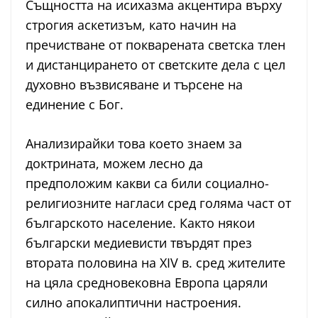
Същността на исихазма акцентира върху
строгия аскетизъм, като начин на
пречистване от покварената светска тлен
и дистанцирането от светските дела с цел
духовно възвисяване и търсене на
единение с Бог.
Анализирайки това което знаем за
доктрината, можем лесно да
предположим какви са били социално-
религиозните нагласи сред голяма част от
българското население. Както някои
български медиевисти твърдят през
втората половина на XIV в. сред жителите
на цяла средновековна Европа царяли
силно апокалиптични настроения.