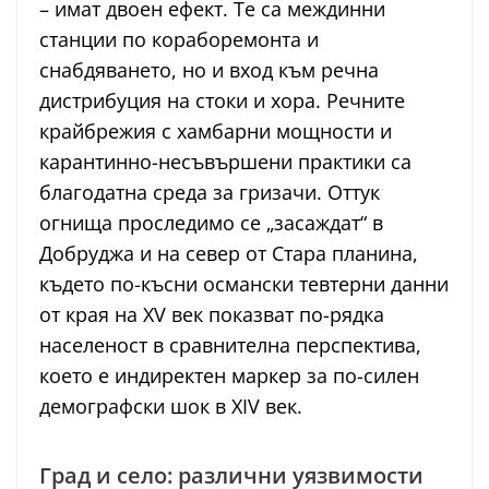
– имат двоен ефект. Те са междинни
станции по кораборемонта и
снабдяването, но и вход към речна
дистрибуция на стоки и хора. Речните
крайбрежия с хамбарни мощности и
карантинно-несъвършени практики са
благодатна среда за гризачи. Оттук
огнища проследимо се „засаждат“ в
Добруджа и на север от Стара планина,
където по-късни османски тевтерни данни
от края на XV век показват по-рядка
населеност в сравнителна перспектива,
което е индиректен маркер за по-силен
демографски шок в XIV век.
Град и село: различни уязвимости