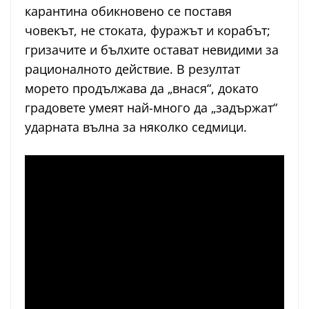
карантина обикновено се поставя
човекът, не стоката, фуражът и корабът;
гризачите и бълхите остават невидими за
рационалното действие. В резултат
морето продължава да „внася“, докато
градовете умеят най-много да „задържат“
ударната вълна за няколко седмици.