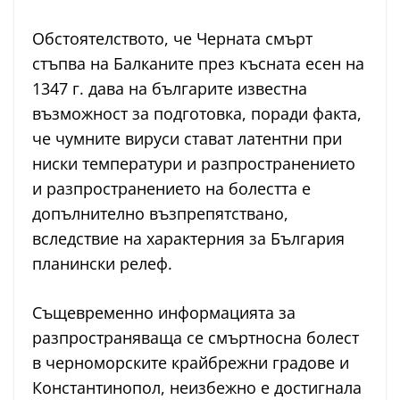
Обстоятелството, че Черната смърт
стъпва на Балканите през късната есен на
1347 г. дава на българите известна
възможност за подготовка, поради факта,
че чумните вируси стават латентни при
ниски температури и разпространението
и разпространението на болестта е
допълнително възпрепятствано,
вследствие на характерния за България
планински релеф.
Същевременно информацията за
разпространяваща се смъртносна болест
в черноморските крайбрежни градове и
Константинопол, неизбежно е достигнала