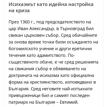
Исихазмът като идейна настройка
на криза
През 1360 г., под председателството на
цар Иван Александър, в Търновград бил
свикан църковен събор. Сред обичайните
за онова време точки били осъждането на
богомилското учение и други еретични
течения като адамитството. По-
същественото обаче, е че сред решенията
на свикания събор е обявяването на
доктрината на исихазма като официална
форма на християнството, изповядвано в
България. Сред неговите най-изтъкнати
привърженици бил и самият последен
патриарх на България – Евтимий.