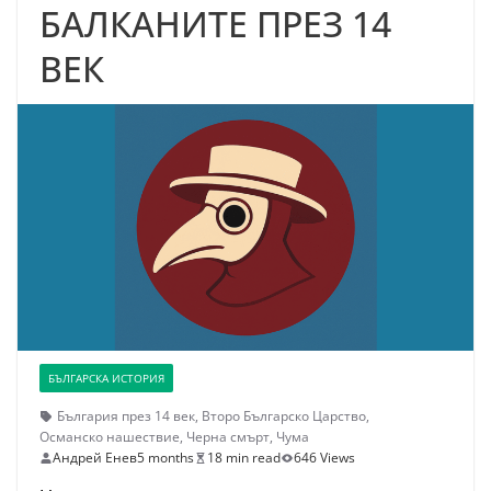
БАЛКАНИТЕ ПРЕЗ 14
ВЕК
БЪЛГАРСКА ИСТОРИЯ
България през 14 век
,
Второ Българско Царство
,
Османско нашествие
,
Черна смърт
,
Чума
Андрей Енев
5 months
18 min read
646 Views