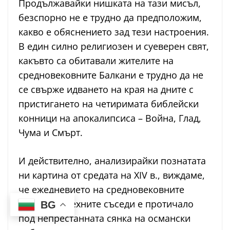
Продължавайки нишката на тази мисъл,
безспорно не е трудно да предположим,
какво е обяснението зад тези настроения.
В един силно религиозен и суеверен свят,
какъвто са обитавали жителите на
средновековните Балкани е трудно да не
се свърже идването на края на дните с
пристигането на четиримата библейски
конници на апокалипсиса – Война, Глад,
Чума и Смърт.
И действително, анализирайки познатата
ни картина от средата на XIV в., виждаме,
че ежедневието на средновековните
българи и техните съседи е протичало
BG
под непрестанната сянка на османски