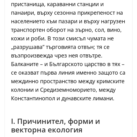
пристанища, караванни станции и
панаири, върху сезонна прикрепеност на
населението към пазари и върху нагрузен
транспортен оборот на зърно, сол, вино,
кожи и роби. В този смисъл чумата не
„разрушава“ търговията отвън; тя се
възпроизвежда чрез нея отвътре.
Балканите – и Българското царство в тях –
се оказват първа линия именно защото са
междинно пространство между кримските
колонии и Средиземноморието, между
Константинопол и дунавските лимани.
I. Причинител, форми и
векторна екология