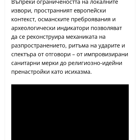
Въпреки ограничеността на локалните
извори, пространният европейски
контекст, османските преброявания и
археологически индикатори позволяват
да се реконструира механиката на
разпространението, ритъма на ударите и
спектъра от отговори – от импровизирани
санитарни мерки до религиозно-идейни
пренастройки като исихазма.