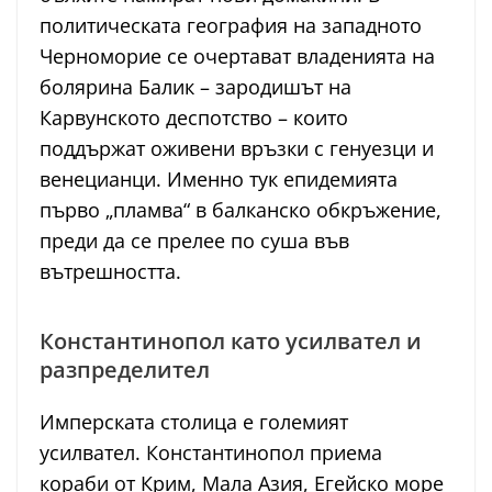
политическата география на западното
Черноморие се очертават владенията на
болярина Балик – зародишът на
Карвунското деспотство – които
поддържат оживени връзки с генуезци и
венецианци. Именно тук епидемията
първо „пламва“ в балканско обкръжение,
преди да се прелее по суша във
вътрешността.
Константинопол като усилвател и
разпределител
Имперската столица е големият
усилвател. Константинопол приема
кораби от Крим, Мала Азия, Егейско море