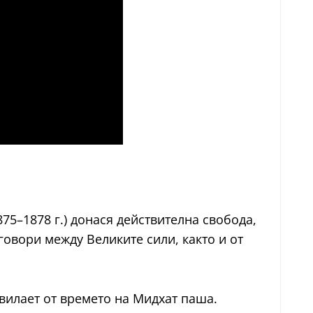
75–1878 г.) донася действителна свобода,
говори между Великите сили, както и от
вилает от времето на Мидхат паша.