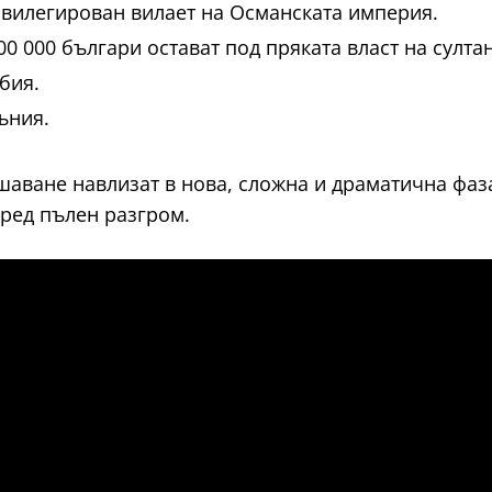
ивилегирован вилает на Османската империя.
00 000 българи остават под пряката власт на султан
бия.
ъния.
аване навлизат в нова, сложна и драматична фаз
ред пълен разгром.