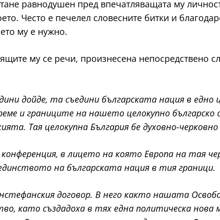
стане равнодушен пред впечатляващата му личност
ето. Често е печелел словесните битки и благодар
оето му е нужно.
нящите му се речи, произнесена непосредствено с
години дойде, та съедини българската нация в едно 
реме и границите на нашето целокупно българско 
хията. Тая целокупна България бе духовно-черковн
 конференция, в лицето на която Европа на тая че
единството на българската нация в тия граници.
анстефанския договор. В него както нашата Освоб
во, като създадоха в тях една политическа нова 