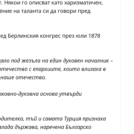
. Някои го описват като харизматичен,
ение на таланта си да говори пред
лед Берлинския конгрес през юли 1878
цяло под жезъла на един духовен началник –
отечество с епархиите, които влизаха в
о наше отечество.
рковно-духовна основа утвърди
одителка, тъй и самата Турция признаха
млада държава, наречена Българско