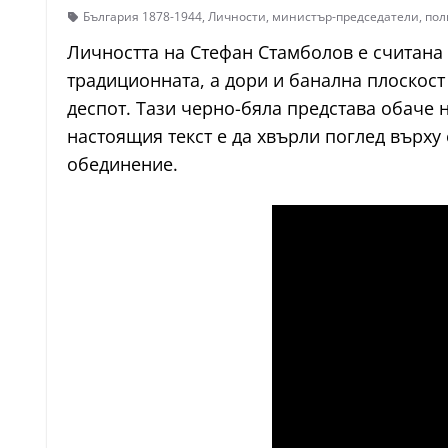
България 1878-1944
,
Личности
,
министър-председатели
,
пол
Личността на Стефан Стамболов е считана 
традиционната, а дори и банална плоскост 
деспот. Тази черно-бяла представа обаче 
настоящия текст е да хвърли поглед върху
обединение.