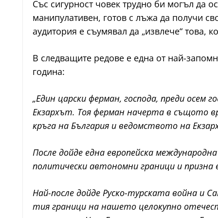
Със сигурност човек трудно би могъл да о
манипулативен, готов с лъжа да получи сво
аудитория е съумявал да „извлече“ това, к
В следващите редове е една от най-запом
година:
„Един царски ферман, господа, преди осем 
Екзархът. Тоя ферман начерта в същото в
кръга на България и ведомството на Екзар
После дойде една европейска международна
политически автономни граници и призна 
Най-после дойде Руско-турската война и С
тия граници на нашето целокупно отечест