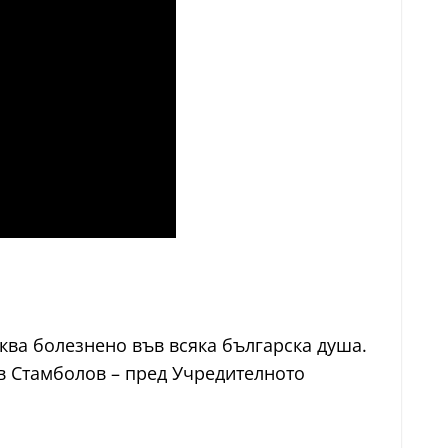
ква болезнено във всяка българска душа.
ов Стамболов – пред Учредителното