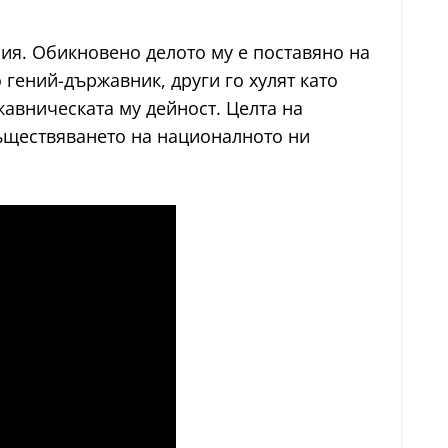
рия. Обикновено делото му е поставяно на
 гений-държавник, други го хулят като
жавническата му дейност. Целта на
съществяването на националното ни