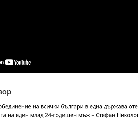
вор
обединение на всички българи в една държава оте
ечта на един млад 24-годишен мъж – Стефан Никол