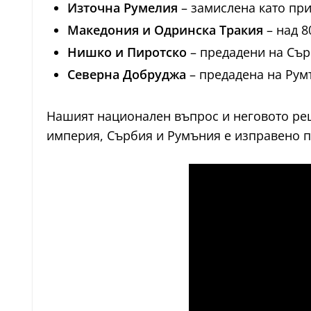
Източна Румелия
– замислена като пр
Македония и Одринска Тракия
– над 8
Нишко и Пиротско
– предадени на Сър
Северна Добруджа
– предадена на Рум
Нашият национален въпрос и неговото реш
империя, Сърбия и Румъния е изправено п