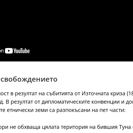
 Освобождението
т в резултат на събитията от Източната криза (18
д. В резултат от дипломатическите конвенции и до
ите етнически земи са разпокъсани на пет части:
ори не обхваща цялата територия на бившия Туна 