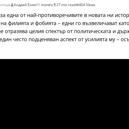
итици
Андрей Енев
11 months
27 min read
804 Views
за една от най-противоречивите в новата ни исто
на филията и фобията – едни го възвеличават като
не отразява целия спектър от политическата и дър
 един често подценяван аспект от усилията му – о