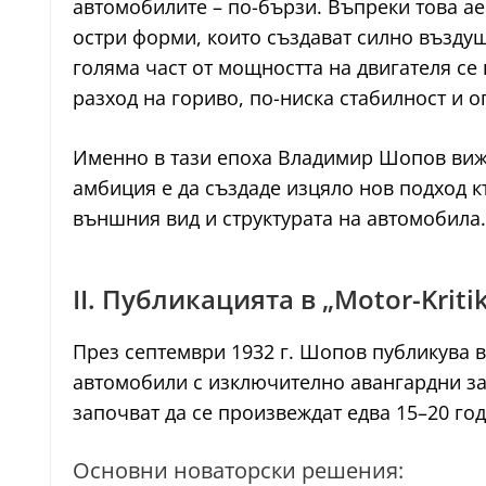
автомобилите – по-бързи. Въпреки това ае
остри форми, които създават силно въздуш
голяма част от мощността на двигателя се
разход на гориво, по-ниска стабилност и
Именно в тази епоха Владимир Шопов вижд
амбиция е да създаде изцяло нов подход 
външния вид и структурата на автомобила.
II. Публикацията в „Motor-Kriti
През септември 1932 г. Шопов публикува 
автомобили с изключително авангардни за
започват да се произвеждат едва 15–20 го
Основни новаторски решения: