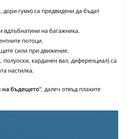
, дори гуми) са предвидени да бъдат
ни вдлъбнатини на багажника.
ентните потоци.
ащите сили при движение.
 полуоски, карданен вал, диференциал) са
та настилка.
я на бъдещето“
, далеч отвъд плахите