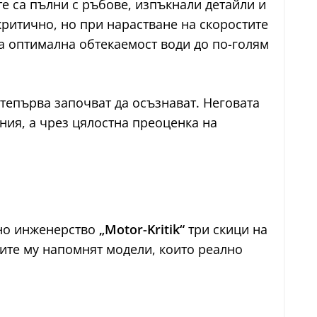
е са пълни с ръбове, изпъкнали детайли и
критично, но при нарастване на скоростите
на оптимална обтекаемост води до по-голям
епърва започват да осъзнават. Неговата
ния, а чрез цялостна преоценка на
лно инженерство
„Motor-Kritik“
три скици на
ите му напомнят модели, които реално