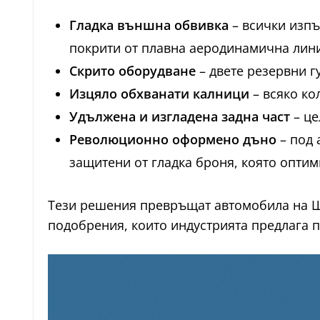
Гладка външна обвивка
– всички изпъ
покрити от плавна аеродинамична линия
Скрито оборудване
– двете резервни г
Изцяло обхванати калници
– всяко ко
Удължена и изгладена задна част
– це
Революционно оформено дъно
– под 
защитени от гладка броня, която опти
Тези решения превръщат автомобила на 
подобрения, които индустрията предлага п