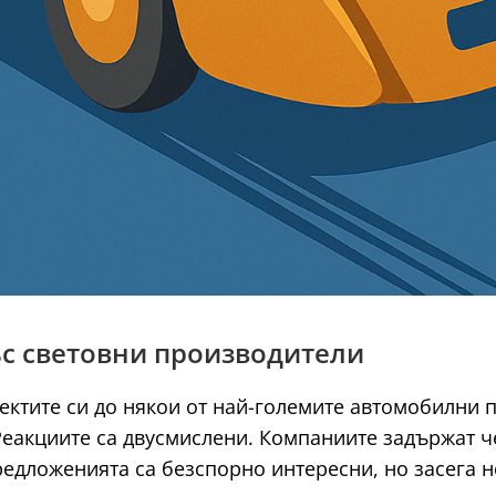
със световни производители
ктите си до някои от най-големите автомобилни 
 Реакциите са двусмислени. Компаниите задържат 
редложенията са безспорно интересни, но засега н