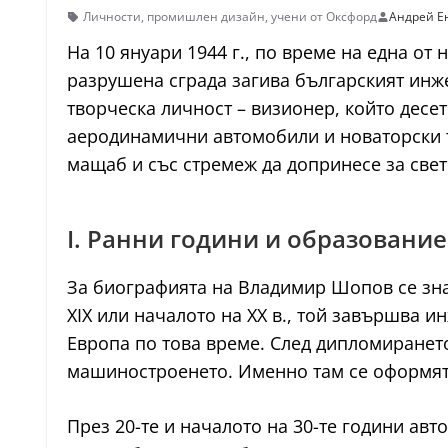
Личности
,
промишлен дизайн
,
учени от Оксфорд
Андрей Е
На 10 януари 1944 г., по време на една о
разрушена сграда загива българският инж
творческа личност – визионер, който десе
аеродинамични автомобили и новаторски т
мащаб и със стремеж да допринесе за свет
I. Ранни години и образование
За биографията на Владимир Шопов се зна
XIX или началото на XX в., той завършва 
Европа по това време. След дипломиранет
машиностроенето. Именно там се оформят
През 20-те и началото на 30-те години ав