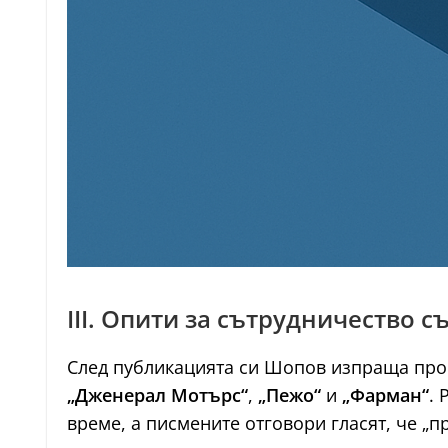
III. Опити за сътрудничество 
След публикацията си Шопов изпраща прое
„Дженерал Мотърс“
,
„Пежо“
и
„Фарман“
.
време, а писмените отговори гласят, че „п