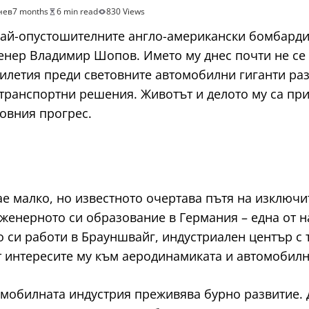
нев
7 months
6 min read
830 Views
т най-опустошителните англо-американски бомбард
енер Владимир Шопов. Името му днес почти не се 
тилетия преди световните автомобилни гиганти ра
ранспортни решения. Животът и делото му са при
овния прогрес.
е малко, но известното очертава пътя на изключи
инженерното си образование в Германия – една от
о си работи в Брауншвайг, индустриален център с
 интересите му към аеродинамиката и автомобилн
томобилната индустрия преживява бурно развитие. 