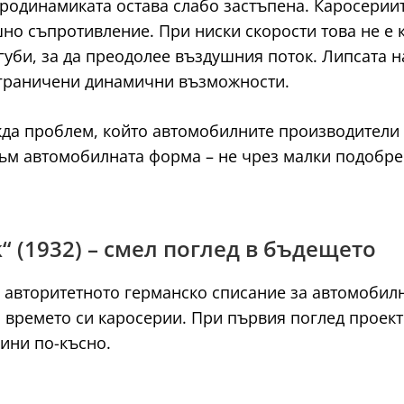
родинамиката остава слабо застъпена. Каросериит
но съпротивление. При ниски скорости това не е 
 губи, за да преодолее въздушния поток. Липсата 
 ограничени динамични възможности.
а проблем, който автомобилните производители т
към автомобилната форма – не чрез малки подобре
k“ (1932) – смел поглед в бъдещето
в авторитетното германско списание за автомоби
 времето си каросерии. При първия поглед проект
дини по-късно.