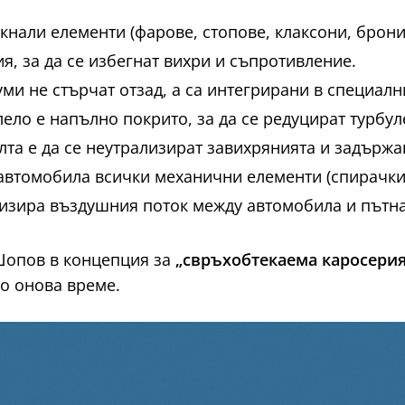
кнали елементи (фарове, стопове, клаксони, брони
, за да се избегнат вихри и съпротивление.
уми не стърчат отзад, а са интегрирани в специал
лело е напълно покрито, за да се редуцират турбул
лта е да се неутрализират завихрянията и задърж
автомобила всички механични елементи (спирачки,
мизира въздушния поток между автомобила и пътна
Шопов в концепция за
„свръхобтекаема каросери
о онова време.