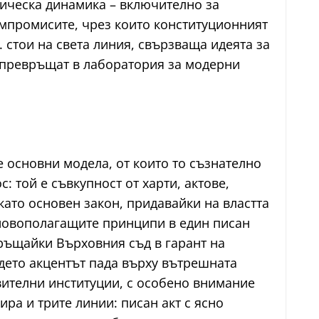
тическа динамика – включително за
омпромисите, чрез които конституционният
 стои на света линия, свързваща идеята за
е превръщат в лаборатория за модерни
 основни модела, от които то съзнателно
: той е съвкупност от харти, актове,
като основен закон, придавайки на властта
сновополагащите принципи в един писан
връщайки Върховния съд в гарант на
ъдето акцентът пада върху вътрешната
авителни институции, с особено внимание
ра и трите линии: писан акт с ясно