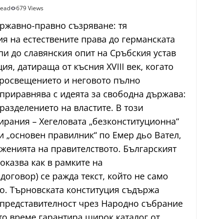
read
679 Views
ържавно-правно съзряване: тя
я на естествените права до германската
пи до славянския опит на Сръбския устав
я, датираща от късния XVIII век, когато
Просвещението и неговото пълно
приравнява с идеята за свободна държава:
разделението на властите. В този
ирания – Хегеловата „безконституционна“
и „основен правилник“ по Емер дьо Вател,
лженията на правителството. Българският
оказва как в рамките на
оговор) се ражда текст, който не само
о. Търновската конституция съдържа
, представителност чрез Народно събрание
то време гарантира широк каталог от