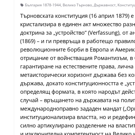
България 1878-1944
,
Велико Търново
,
Държавност
,
Конститу
Търновската конституция (16 април 1879) 
кристализира в единен акт множество разн
доктрина за „устройство“ (Verfassung), от
(1869) – и ги превръща в работещо правило
революционните борби в Европа и Америк
отрицание от войнстващия Романтизъм, в б
гарантиране на естествените права, лична
метаисторически хоризонт държава без ко
държава, докато конституционността е „ус
определящ формата, в която народът дейст
случай – връщането на държавата на полити
международноправно зададен мандат („Орга
институционализира властта, но и редефи
силно артикулирано разделение на власти
и изключителна компетентност на Велико 