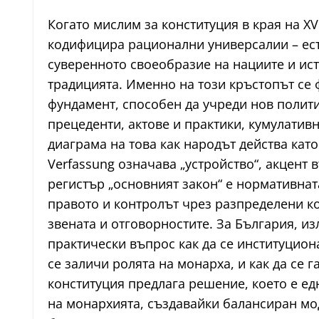
Когато мислим за конституция в края на X
кодифицира рационални универсалии – есте
суверенното своеобразие на нациите и исто
традицията. Именно на този кръстопът се 
фундамент, способен да учреди нов политич
прецеденти, актове и практики, кумулатив
диаграма на това как народът действа като
Verfassung означава „устройство“, акцент
регистър „основният закон“ е нормативнат
правото и контролът чрез разпределени к
звената и отговорностите. За България, из
практически въпрос как да се институциона
се заличи ролята на монарха, и как да се 
конституция предлага решение, което е е
на монархията, създавайки балансиран мод