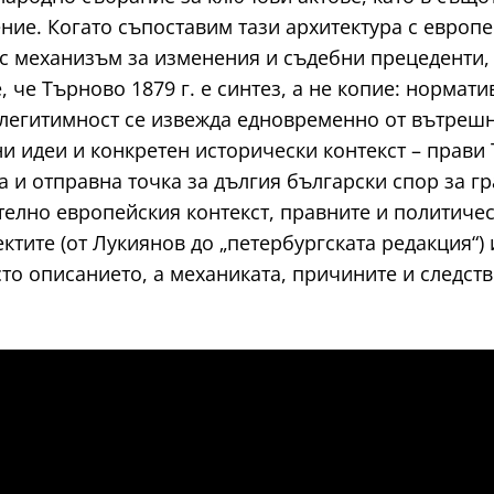
ие. Когато съпоставим тази архитектура с европе
 с механизъм за изменения и съдебни прецеденти,
, че Търново 1879 г. е синтез, а не копие: норма
 легитимност се извежда едновременно от вътреш
ни идеи и конкретен исторически контекст – прави 
 и отправна точка за дългия български спор за гр
елно европейския контекст, правните и политичес
ктите (от Лукиянов до „петербургската редакция“)
то описанието, а механиката, причините и следств