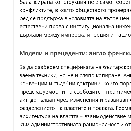
балансирана конструкция не е само теоре
конфликтите, в които обществото проверяв
ред се поддържа в условията на вътрешен 
естествени права с институционална инжен
държави между имперска инерция и нацио
Модели и прецеденти: англо-френск
За да разберем спецификата на българскот
заема техники, но не и сляпо копиране. Анг
конвенции и съдебни доктрини, които пора
предсказуемост и на свободите – практич
акт, допълван чрез изменения и развиван
разделението на властите и правата. Герм
архитектура на властта – взаимодействие 
към административната рационалност и отг