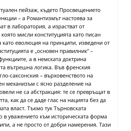
ектуален пейзаж, където Просвещението
ункции – а Романтизмът настоява за
ат в лаборатория, а израстват от
 която мисли конституцията като писан
ра като еволюция на принципи, изведени от
ституцията е „основен правилник“ –
 функциите, а в немската доктрина
ата вътрешна логика. Във френския
нгло-саксонския – върховенството на
ен механизъм с ясно разделение на
овели не са абстракция: те се превръщат в
а, как да се даде глас на нацията без да
ната власт. Тъкмо тук Търновската
о в уважението към историческата форма
ипи, а не просто от добри намерения. Тази