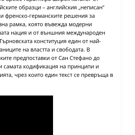
йските образци – английския „неписан“
 и френско-германските решения за
тивна рамка, която въвежда модерни
ната нация и от външния международен
Търновската конституция един от най-
аниците на властта и свободата. В
ките предпоставки от Сан Стефано до
 и самата кодификация на принципи и
ията, чрез които един текст се превръща в