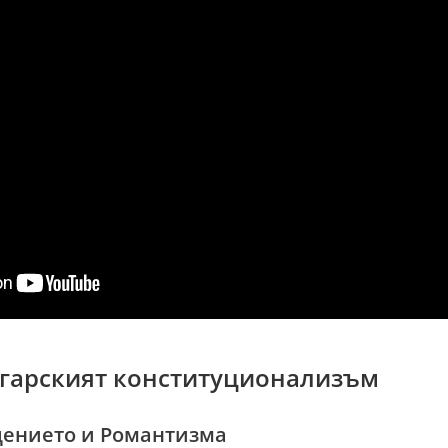
ългарският конституционализъм
щението и Романтизма