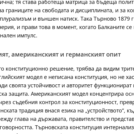
тична; тя става работеща матрица за бъдеща поли
а границите на свободата и дисциплината, и за к
плурализъм и външен натиск. Така Търново 1879 г.
ерия, и прави това в момент, когато Балканите с
нален импулс.
ият, американският и германският опит
о конституционно решение, трябва да видим трите
лийският модел е неписана конституция, но не хаос
ди своята устойчивост и авторитет функционират 
еска защита. Американският модел концентрира о
 чрез съдебния контрол за конституционност, пре
анската традиция внася езика на „устройството“, к
между глава на държавата, правителство и предст
оворността. Търновската конституция интернализи