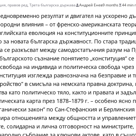
ция
,
правов ред
,
Трета българска държава
Андрей Енев
9 months
44 min 
е едновременно резултат и двигател на ускорено д
ородни влияния – от френско-американската теори
 английската еволюция на конституционните принци
 за новата българска държавност. По стара традици
а се разкъсват между самодостатъчния разум на 
ългарското съзнание понятието „конституция“ се 
 свобода на индивида и политическа свобода чрез 
нституция изглежда равнозначна на безправие и т
тройство“ в смисъла на немската правна доктрина, 
ва като политическо тяло, както и правата и задъ
ческата карта през 1878–1879 г. – особено ясно п
нически закон“ по Сан-Стефанския и Берлинския д
нира отношенията между общността и управлениет
те, солидарна и лична отговорност на министрите
народно събрание за ключови актове, като в също