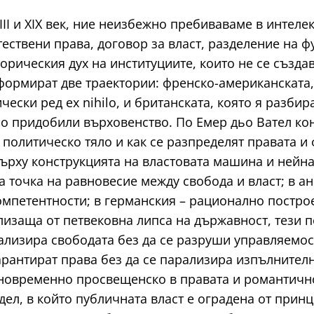
VIII и XIX век, ние неизбежно пребиваваме в интел
ствени права, договор за власт, разделение на ф
рическия дух на институциите, които не се създав
формират две траектории: френско-американската,
ески ред ex nihilo, и британската, която я разби
но придобили върховенство. По Емер дьо Вател кон
 политическо тяло и как се разпределят правата и
 върху конструкцията на властовата машина и нейн
а точка на равновесие между свобода и власт; в а
омпетентности; в германския – рационално постро
лизаща от петвековна липса на държавност, тези п
лизира свободата без да се разруши управляемостт
гарантират права без да се парализира изпълнител
дновременно просвещенско в правата и романтичн
ел, в който публичната власт е оградена от принц