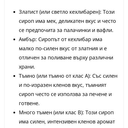
Златист (или светло кехлибарен): Този
сироп има мек, деликатен вкус и често
се предпочита за палачинки и вафли.
Амбър: Сиропът от кехлибар има
малко по-силен вкус от златния и е
отличен за поливане върху различни
храни.
Тъмно (или тъмно от клас А): Със силен
и по-изразен кленов вкус, тъмният
сироп често се използва за печене и
готвене.
Много тъмен (или клас B): Този сироп
има силен, интензивен кленов аромат