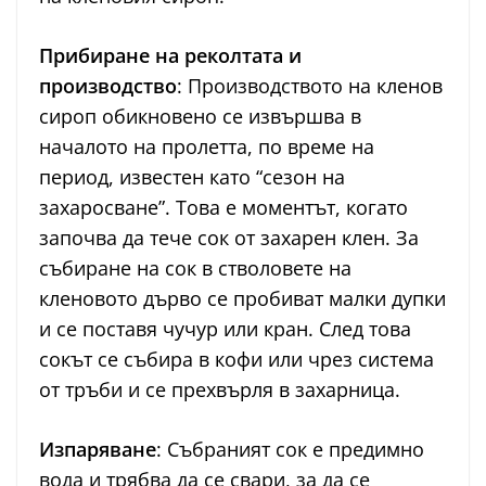
Прибиране на реколтата и
производство
: Производството на кленов
сироп обикновено се извършва в
началото на пролетта, по време на
период, известен като “сезон на
захаросване”. Това е моментът, когато
започва да тече сок от захарен клен. За
събиране на сок в стволовете на
кленовото дърво се пробиват малки дупки
и се поставя чучур или кран. След това
сокът се събира в кофи или чрез система
от тръби и се прехвърля в захарница.
Изпаряване
: Събраният сок е предимно
вода и трябва да се свари, за да се