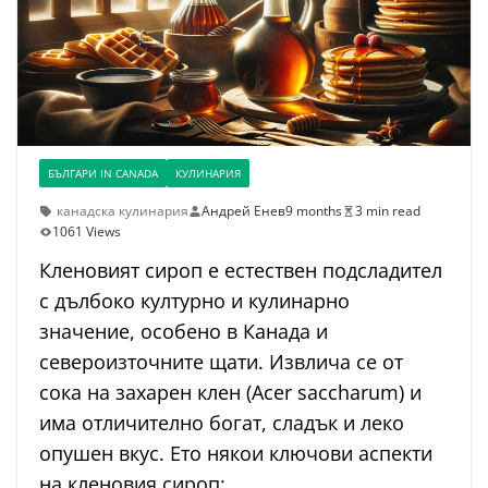
БЪЛГАРИ IN CANADA
КУЛИНАРИЯ
канадска кулинария
Андрей Енев
9 months
3 min read
1061 Views
Кленовият сироп е естествен подсладител
с дълбоко културно и кулинарно
значение, особено в Канада и
североизточните щати. Извлича се от
сока на захарен клен (Acer saccharum) и
има отличително богат, сладък и леко
опушен вкус. Ето някои ключови аспекти
на кленовия сироп: