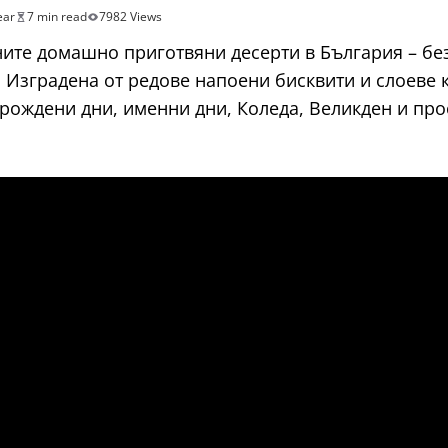
ear
7 min read
7982 Views
ните домашно приготвяни десерти в България – бе
 Изградена от редове напоени бисквити и слоеве 
рождени дни, именни дни, Коледа, Великден и про