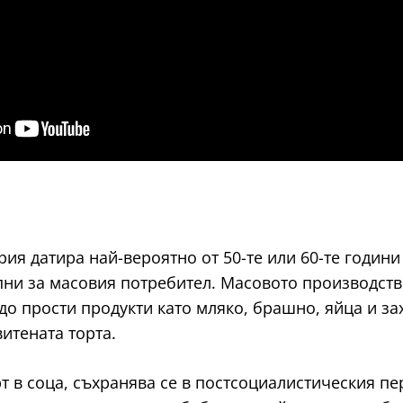
ия датира най-вероятно от 50-те или 60-те години 
пни за масовия потребител. Масовото производств
т до прости продукти като мляко, брашно, яйца и з
итената торта.
 в соца, съхранява се в постсоциалистическия пер