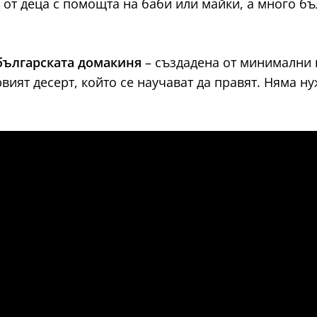
от деца с помощта на баби или майки, а много бъл
българската домакиня
– създадена от минимални п
вият десерт, който се научават да правят. Няма н