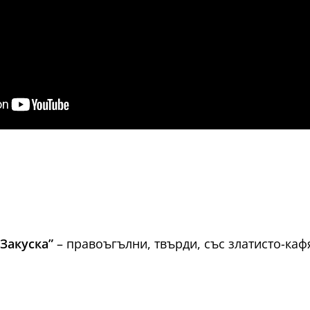
Закуска”
– правоъгълни, твърди, със златисто-каф