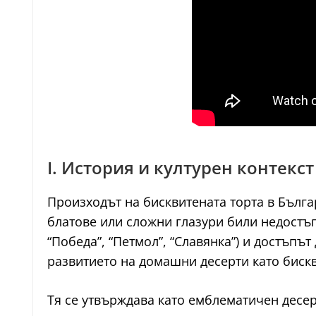
I. История и културен контекст
Произходът на бисквитената торта в Българ
блатове или сложни глазури били недостъ
“Победа”, “Петмол”, “Славянка”) и достъпъ
развитието на домашни десерти като бискв
Тя се утвърждава като емблематичен десерт