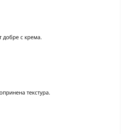
т добре с крема.
копринена текстура.