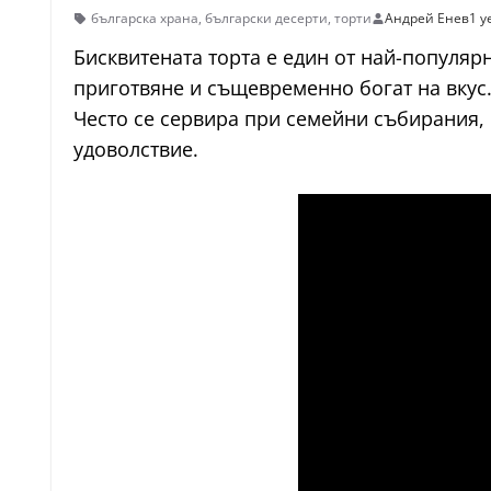
българска храна
,
български десерти
,
торти
Андрей Енев
1 y
Бисквитената торта е един от най-популяр
приготвяне и същевременно богат на вкус.
Често се сервира при семейни събирания, 
удоволствие.