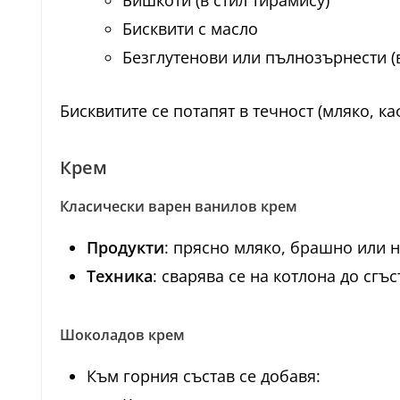
Бишкоти (в стил тирамису)
Бисквити с масло
Безглутенови или пълнозърнести (
Бисквитите се потапят в течност (мляко, каф
Крем
Класически варен ванилов крем
Продукти
: прясно мляко, брашно или н
Техника
: сварява се на котлона до сгъ
Шоколадов крем
Към горния състав се добавя: