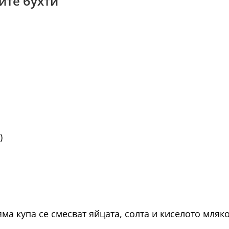
ите бухти
)
ма купа се смесват яйцата, солта и киселото мляк