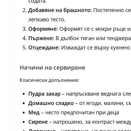
содата.
Добавяне на брашното:
Постепенно се 
лепкаво тесто.
Оформяне:
Оформят се с мокри ръце ил
Пържене:
В дълбок тиган или тенджера 
Отцеждане:
Изваждат се върху кухненс
Начини на сервиране
Класически допълнения:
Пудра захар
– напръскване веднага сл
Домашно сладко
– от ягоди, малини, 
Мед
– често предпочитан при деца
Сирене
– натрошено, за контраст между