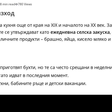
8 min read
780 Views
изход
 кухня още от края на XIX и началото на XX век. З
те се утвърждават като
ежедневна селска закуска
личните продукти – брашно, яйца, кисело мляко и
приготвят бухти, но те са често срещани в неделни
гато идват в последния момент.
ухни, бабините ръце и детски ваканции.