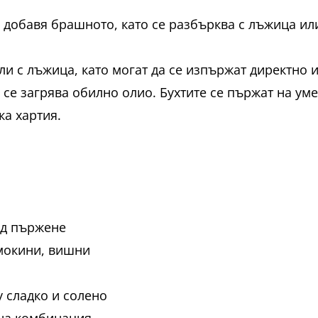
добавя брашното, като се разбърква с лъжица или 
и с лъжица, като могат да се изпържат директно и
се загрява обилно олио. Бухтите се пържат на умер
ка хартия.
ед пържене
смокини, вишни
 сладко и солено