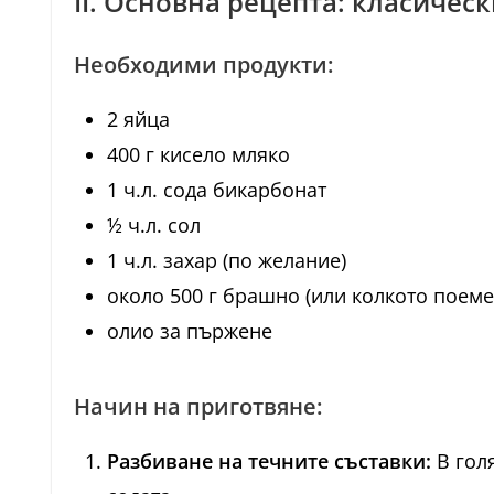
II. Основна рецепта: класическ
Необходими продукти:
2 яйца
400 г кисело мляко
1 ч.л. сода бикарбонат
½ ч.л. сол
1 ч.л. захар (по желание)
около 500 г брашно (или колкото поеме
олио за пържене
Начин на приготвяне:
Разбиване на течните съставки:
В голя