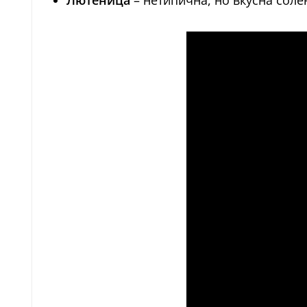
Лютеница
– нетипична, но вкусна сол