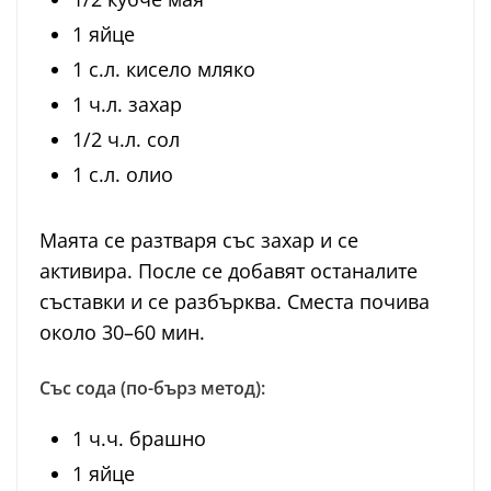
1 яйце
1 с.л. кисело мляко
1 ч.л. захар
1/2 ч.л. сол
1 с.л. олио
Маята се разтваря със захар и се
активира. После се добавят останалите
съставки и се разбърква. Сместа почива
около 30–60 мин.
Със сода (по-бърз метод):
1 ч.ч. брашно
1 яйце