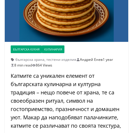
БЪЛГАРСКА КУХНЯ
КУЛИНАРИЯ
българска храна
,
тестени изделия
Андрей Енев
1 year
8 min read
864 Views
Катмите са уникален елемент от
българската кулинарна и културна
традиция – нещо повече от храна, те са
своеобразен ритуал, символ на
гостоприемство, празничност и домашен
уют. Макар да наподобяват палачинките,
катмите се различават по своята текстура,