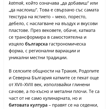
katmak
, който означава „да добавиш“ или
„да наслоиш“. Това е свързано със самата
текстура на ястието – меко, поресто,
дебело, с наслагване на въздух и вкусови
пластове. През вековете, обаче, катмата
се трансформира в самостоятелна и
изцяло
българска
гастрономическа
форма, с регионални вариации и
уникални местни традиции.
В селските общности на Тракия, Родопите
и Северна България катмите се пекат още
от XVII–XVIII век, използвайки глинени
сачове, а по-късно и метални плочи. Те са
част от не само кулинарната, но и
битовата култура
– правят се на седенки,