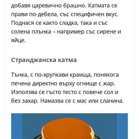
добавя царевично брашно. Катмата се
прави по-дебела, със специфичен вкус.
Поднася се както сладка, така и със
солена плънка – например със сирене и
яйце.
Странджанска катма
Тънка, с по-хрупкави краища, понякога
печена директно върху огнище с жар.
Използва се гъсто тесто с повече сол и
без захар. Намазва се с мас или сланина.