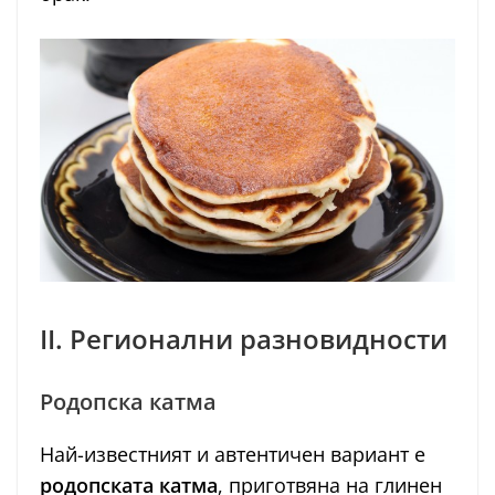
II. Регионални разновидности
Родопска катма
Най-известният и автентичен вариант е
родопската катма
, приготвяна на глинен