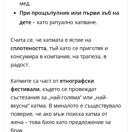
мед.
При прощъпулник или първи зъб на
дете
– като ритуално хапване.
Счита се, че катмата е ястие на
сплотеността
, тъй като се приготвя и
консумира в компания, на трапеза, в
радост.
Катмите са част от
етнографски
фестивали
, където се провеждат
състезания за „най-голяма“ или „най-
вкусна“ катма. В миналото е съществувало
поверие, че ако мъж поиска катма от
жена – това било като предложение за
брак.