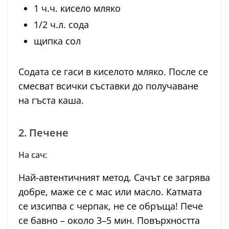
1 ч.ч. кисело мляко
1/2 ч.л. сода
щипка сол
Содата се гаси в киселото мляко. После се
смесват всички съставки до получаване
на гъста каша.
2. Печене
На сач:
Най-автентичният метод. Сачът се загрява
добре, маже се с мас или масло. Катмата
се изсипва с черпак, не се обръща! Пече
се бавно – около 3–5 мин. Повърхността