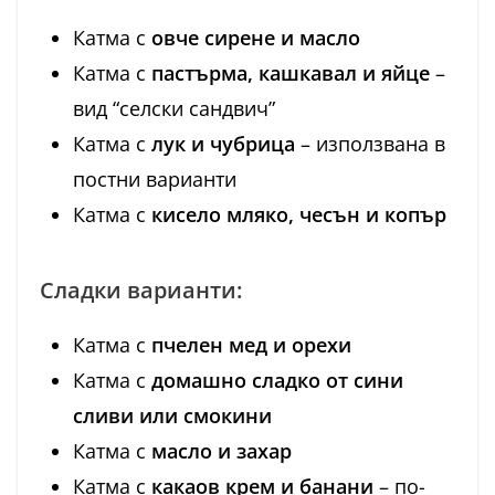
Катма с
овче сирене и масло
Катма с
пастърма, кашкавал и яйце
–
вид “селски сандвич”
Катма с
лук и чубрица
– използвана в
постни варианти
Катма с
кисело мляко, чесън и копър
Сладки варианти:
Катма с
пчелен мед и орехи
Катма с
домашно сладко от сини
сливи или смокини
Катма с
масло и захар
Катма с
какаов крем и банани
– по-