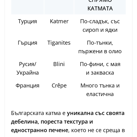
КАТМАТА
Турция
Katmer
По-сладък, със
сироп и ядки
Гърция
Tiganites
По-тънки,
пържени в олио
Русия/
Blini
По-фини, с мая
Украйна
и закваска
Франция
Crêpe
Много тънка и
еластична
Българската катма е
уникална със своята
дебелина, пореста текстура и
едностранно печене
, което не се среща в