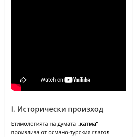
I. Исторически произход
Етимологията на думата
„катма“
произлиза от османо-турския глагол