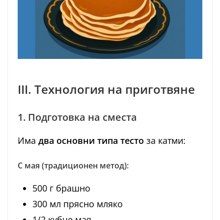
III. Технология на приготвяне
1. Подготовка на сместа
Има
два основни типа тесто
за катми:
С мая (традиционен метод):
500 г брашно
300 мл прясно мляко
1/2 кубче мая