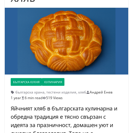
БЪЛГАРСКА КУХНЯ
КУЛИНАРИЯ
българска храна
,
тестени изделия
,
хляб
Андрей Енев
1 year
6 min read
519 Views
Яйчният хляб в българската кулинарна и
обредна традиция е тясно свързан с
идеята за празничност, домашен уют и