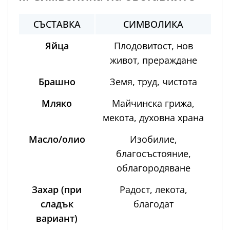
СЪСТАВКА
СИМВОЛИКА
Яйца
Плодовитост, нов
живот, прераждане
Брашно
Земя, труд, чистота
Мляко
Майчинска грижа,
мекота, духовна храна
Масло/олио
Изобилие,
благосъстояние,
облагородяване
Захар (при
Радост, лекота,
сладък
благодат
вариант)