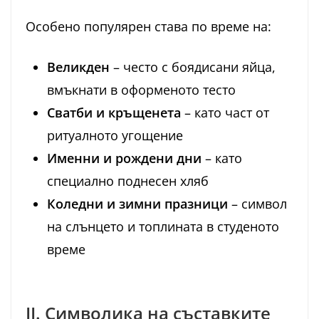
Особено популярен става по време на:
Великден
– често с боядисани яйца,
вмъкнати в оформеното тесто
Сватби и кръщенета
– като част от
ритуалното угощение
Именни и рождени дни
– като
специално поднесен хляб
Коледни и зимни празници
– символ
на слънцето и топлината в студеното
време
II. Символика на съставките