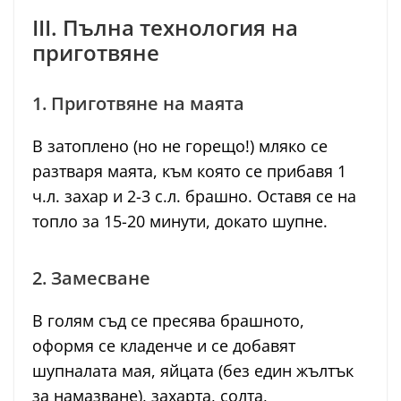
III. Пълна технология на
приготвяне
1. Приготвяне на маята
В затоплено (но не горещо!) мляко се
разтваря маята, към която се прибавя 1
ч.л. захар и 2-3 с.л. брашно. Оставя се на
топло за 15-20 минути, докато шупне.
2. Замесване
В голям съд се пресява брашното,
оформя се кладенче и се добавят
шупналата мая, яйцата (без един жълтък
за намазване), захарта, солта,