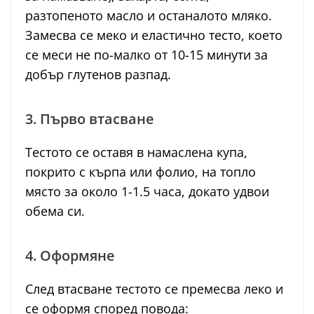
разтопеното масло и останалото мляко.
Замесва се меко и еластично тесто, което
се меси не по-малко от 10-15 минути за
добър глутенов разпад.
3. Първо втасване
Тестото се оставя в намаслена купа,
покрито с кърпа или фолио, на топло
място за около 1-1.5 часа, докато удвои
обема си.
4. Оформяне
След втасване тестото се премесва леко и
се оформя според повода: