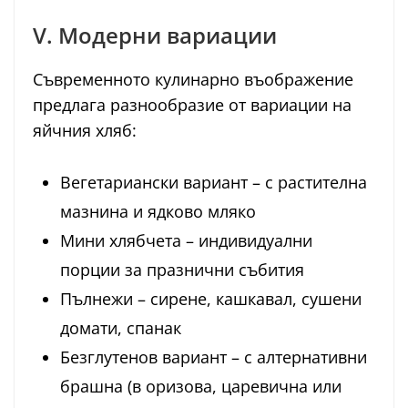
V. Модерни вариации
Съвременното кулинарно въображение
предлага разнообразие от вариации на
яйчния хляб:
Вегетариански вариант – с растителна
мазнина и ядково мляко
Мини хлябчета – индивидуални
порции за празнични събития
Пълнежи – сирене, кашкавал, сушени
домати, спанак
Безглутенов вариант – с алтернативни
брашна (в оризова, царевична или