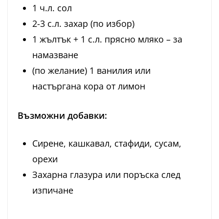
1 ч.л. сол
2-3 с.л. захар (по избор)
1 жълтък + 1 с.л. прясно мляко – за
намазване
(по желание) 1 ванилия или
настъргана кора от лимон
Възможни добавки:
Сирене, кашкавал, стафиди, сусам,
орехи
Захарна глазура или поръска след
изпичане