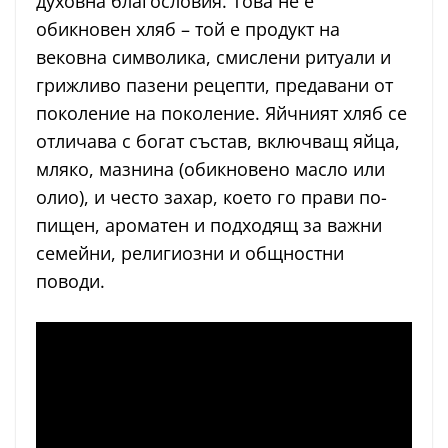
духовна благословия. Това не е
обикновен хляб – той е продукт на
вековна символика, смислени ритуали и
грижливо пазени рецепти, предавани от
поколение на поколение. Яйчният хляб се
отличава с богат състав, включващ яйца,
мляко, мазнина (обикновено масло или
олио), и често захар, което го прави по-
пищен, ароматен и подходящ за важни
семейни, религиозни и общностни
поводи.