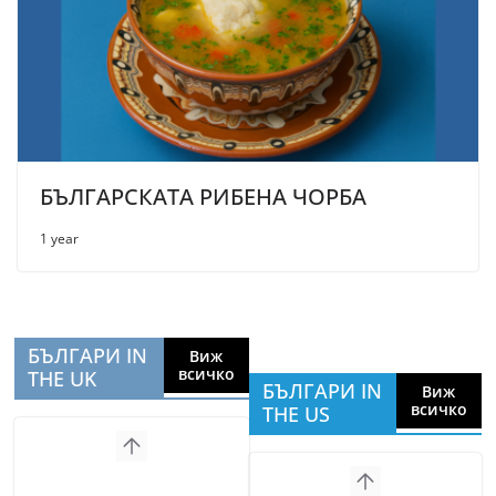
БЪЛГАРСКАТА РИБЕНА ЧОРБА
1 year
БЪЛГАРИ IN
Виж
всичко
THE UK
БЪЛГАРИ IN
Виж
всичко
THE US