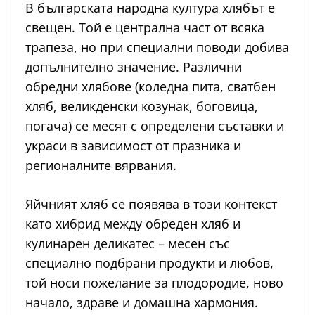
В българската народна култура хлябът е
свещен. Той е централна част от всяка
трапеза, но при специални поводи добива
допълнително значение. Различни
обредни хлябове (коледна пита, сватбен
хляб, великденски козунак, боговица,
погача) се месят с определени съставки и
украси в зависимост от празника и
регионалните вярвания.
Яйчният хляб се появява в този контекст
като хибрид между обреден хляб и
кулинарен деликатес – месен със
специално подбрани продукти и любов,
той носи пожелание за плодородие, ново
начало, здраве и домашна хармония.