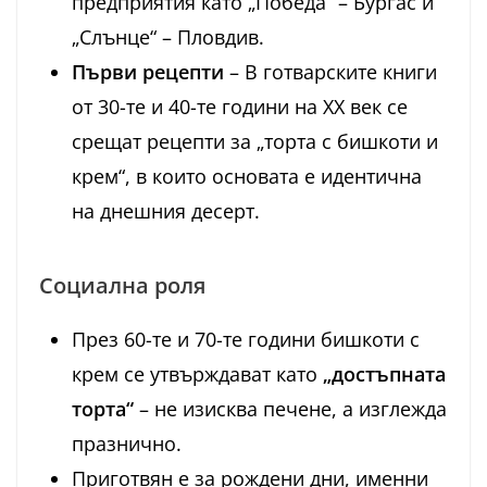
предприятия като „Победа“ – Бургас и
„Слънце“ – Пловдив.
Първи рецепти
– В готварските книги
от 30-те и 40-те години на XX век се
срещат рецепти за „торта с бишкоти и
крем“, в които основата е идентична
на днешния десерт.
Социална роля
През 60-те и 70-те години бишкоти с
крем се утвърждават като
„достъпната
торта“
– не изисква печене, а изглежда
празнично.
Приготвян е за рождени дни, именни