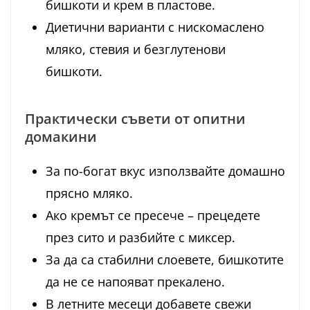
бишкоти и крем в пластове.
Диетични варианти с нискомаслено
мляко, стевия и безглутенови
бишкоти.
Практически съвети от опитни
домакини
За по-богат вкус използвайте домашно
прясно мляко.
Ако кремът се пресече – прецедете
през сито и разбийте с миксер.
За да са стабилни слоевете, бишкотите
да не се напояват прекалено.
В летните месеци добавете свежи