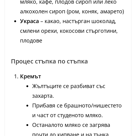
мляко, кафе, плодов сироп или леко
алкохолен сироп (ром, коняк, амарето)
Украса
– какао, настърган шоколад,
смлени орехи, кокосови стърготини,
плодове
Процес стъпка по стъпка
Кремът
Жълтъците се разбиват със
захарта.
Прибавя се брашното/нишестето
и част от студеното мляко.
Останалото мляко се загрява
почти до кипване и на тънка