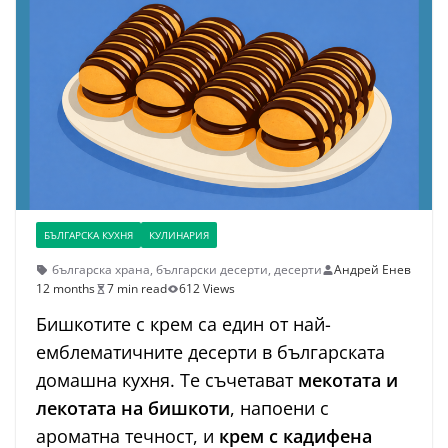
БЪЛГАРСКА КУХНЯ
КУЛИНАРИЯ
българска храна
,
български десерти
,
десерти
Андрей Енев
12 months
7 min read
612 Views
Бишкотите с крем са един от най-
емблематичните десерти в българската
домашна кухня. Те съчетават
мекотата и
лекотата на бишкоти
, напоени с
ароматна течност, и
крем с кадифена