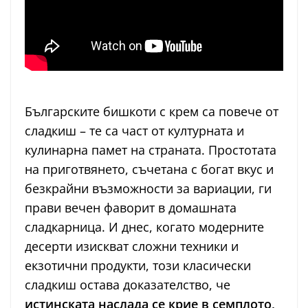
Българските бишкоти с крем са повече от
сладкиш – те са част от културната и
кулинарна памет на страната. Простотата
на приготвянето, съчетана с богат вкус и
безкрайни възможности за вариации, ги
прави вечен фаворит в домашната
сладкарница. И днес, когато модерните
десерти изискват сложни техники и
екзотични продукти, този класически
сладкиш остава доказателство, че
истинската наслада се крие в семплото,