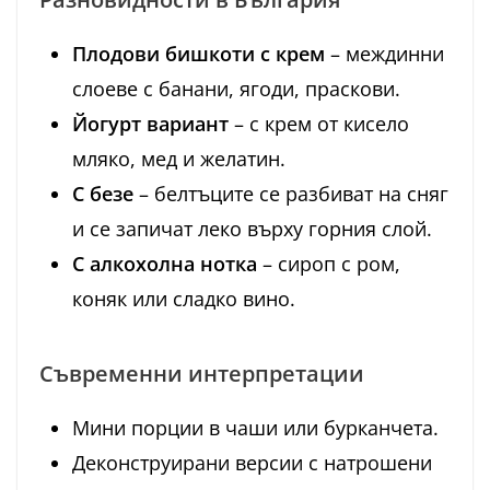
Плодови бишкоти с крем
– междинни
слоеве с банани, ягоди, праскови.
Йогурт вариант
– с крем от кисело
мляко, мед и желатин.
С безе
– белтъците се разбиват на сняг
и се запичат леко върху горния слой.
С алкохолна нотка
– сироп с ром,
коняк или сладко вино.
Съвременни интерпретации
Мини порции в чаши или бурканчета.
Деконструирани версии с натрошени