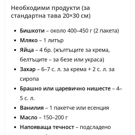
Необходими продукти (за
стандартна тава 20×30 см)
Бишкоти
– около 400–450 г (2 пакета)
Мляко
– 1 литър
Яйца
– 4 бр. (жълтъците за крема,
белтъците – за безе или украса)
Захар
– 6–7 с. л. за крема + 2 с. л. за
сиропа
Брашно или царевично нишесте
– 4–
5 с. л.
Ванилия
– 1 пакетче или есенция
Масло
– 150–200 г
Напояваща течност
– подсладено