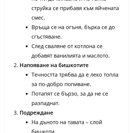
струйка се прибавя към яйчената
смес.
Връща се на огъня, бърка се до
сгъстяване.
След сваляне от котлона се
добавят ванилията и маслото.
Напояване на бишкотите
Течността трябва да е леко топла
за по-добро попиване.
Потапят се бързо, за да не се
разпаднат.
Подреждане
На дъното на тавата – слой
бишкоти.