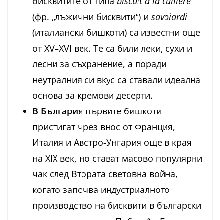
бисквитите от типа
biscuit à la cuillère
(фр. „лъжични бисквити“) и
savoiardi
(италиански бишкоти) са известни още
от XV–XVI век. Те са били леки, сухи и
лесни за съхранение, а поради
неутралния си вкус са ставали идеална
основа за кремови десерти.
В България
първите бишкоти
пристигат чрез внос от Франция,
Италия и Австро-Унгария още в края
на XIX век, но стават масово популярни
чак след Втората световна война,
когато започва индустриалното
производство на бисквити в български