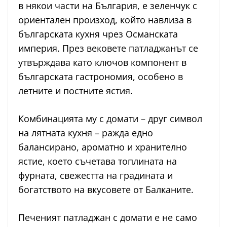
в някои части на България, е зеленчук с
ориентален произход, който навлиза в
българската кухня чрез Османската
империя. През вековете патладжанът се
утвърждава като ключов компонент в
българската гастрономия, особено в
летните и постните ястия.
Комбинацията му с домати – друг символ
на лятната кухня – ражда едно
балансирано, ароматно и хранително
ястие, което съчетава топлината на
фурната, свежестта на градината и
богатството на вкусовете от Балканите.
Печеният патладжан с домати е не само