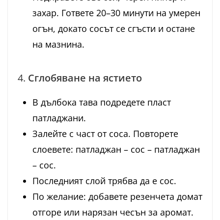
захар. Гответе 20–30 минути на умерен
огън, докато сосът се сгъсти и остане
на мазнина.
4.
Сглобяване на ястието
В дълбока тава подредете пласт
патладжани.
Залейте с част от соса. Повторете
слоевете: патладжан – сос – патладжан
– сос.
Последният слой трябва да е сос.
По желание: добавете резенчета домат
отгоре или нарязан чесън за аромат.