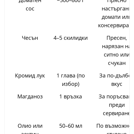
сос
настъргани
домати или
консервиран
Чесън
4–5 скилидки
Пресен,
нарязан на
ситно или
счукан
Кромид лук
1 глава (по
За по-дълбо
избор)
вкус
Магданоз
1 връзка
За поръсван
преди
сервиране
Олио или
50–60 мл
По възможнос
зехтин
студено