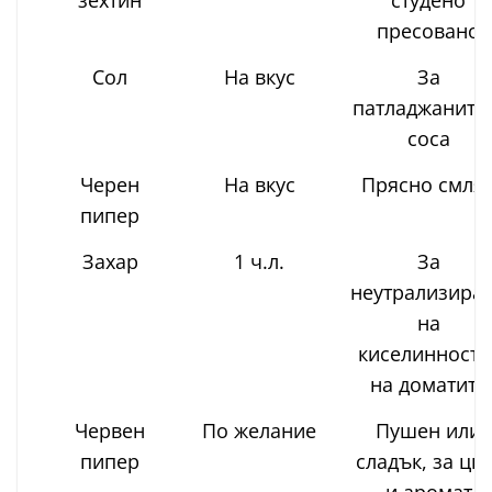
пресовано
Сол
На вкус
За
патладжаните
соса
Черен
На вкус
Прясно смля
пипер
Захар
1 ч.л.
За
неутрализира
на
киселинностт
на доматите
Червен
По желание
Пушен или
пипер
сладък, за цвя
и аромат