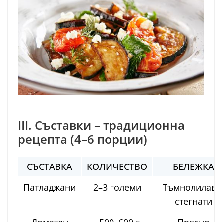
III. Съставки – традиционна
рецепта (4–6 порции)
СЪСТАВКА
КОЛИЧЕСТВО
БЕЛЕЖКА
Патладжани
2–3 големи
Тъмнолилави
стегнати
Доматен
~500–600 г
Прясно