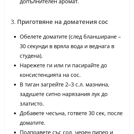
допълнителен аромат.
3.
Приготвяне на доматения сос
Обелете доматите (след бланширане –
30 секунди в вряла вода и веднага в
студена).
Нарежете ги или ги пасирайте до
консистенцията на сос.
В тиган загрейте 2–3 с.л. мазнина,
задушете ситно нарязания лук до
златисто.
Добавете чесъна, гответе 30 сек, после
доматите.
Подправете със сол, черен пипер и