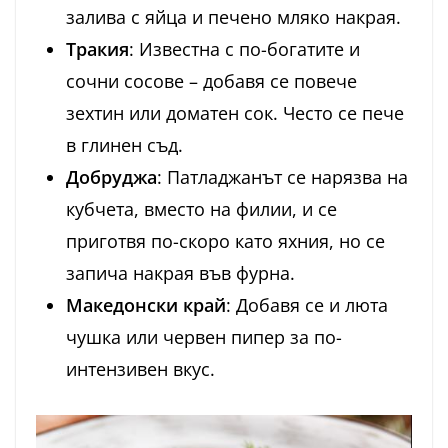
залива с яйца и печено мляко накрая.
Тракия
: Известна с по-богатите и
сочни сосове – добавя се повече
зехтин или доматен сок. Често се пече
в глинен съд.
Добруджа
: Патладжанът се нарязва на
кубчета, вместо на филии, и се
приготвя по-скоро като яхния, но се
запича накрая във фурна.
Македонски край
: Добавя се и люта
чушка или червен пипер за по-
интензивен вкус.