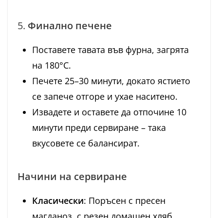
5.
Финално печене
Поставете тавата във фурна, загрята
на 180°C.
Печете 25–30 минути, докато ястието
се запече отгоре и ухае наситено.
Извадете и оставете да отпочине 10
минути преди сервиране – така
вкусовете се балансират.
Начини на сервиране
Класически
: Поръсен с пресен
магданоз, с резен домашен хляб.