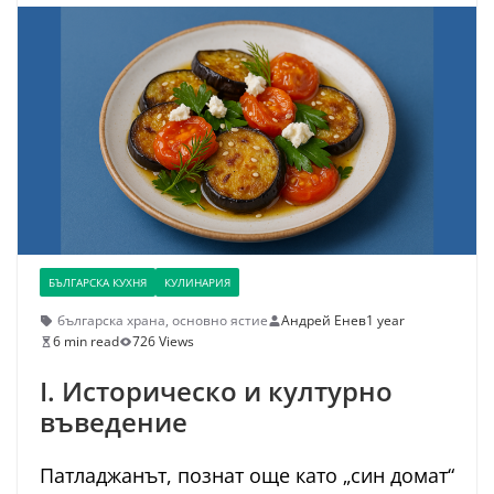
БЪЛГАРСКА КУХНЯ
КУЛИНАРИЯ
българска храна
,
основно ястие
Андрей Енев
1 year
6 min read
726 Views
I. Историческо и културно
въведение
Патладжанът, познат още като „син домат“