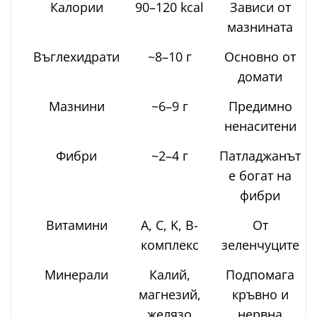
Калории
90–120 kcal
Зависи от
мазнината
Въглехидрати
~8–10 г
Основно от
домати
Мазнини
~6–9 г
Предимно
ненаситени
Фибри
~2–4 г
Патладжанът
е богат на
фибри
Витамини
A, C, K, B-
От
комплекс
зеленчуците
Минерали
Калий,
Подпомага
магнезий,
кръвно и
желязо
нервна